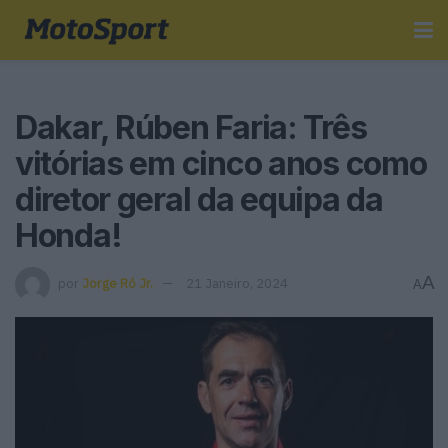
Dakar, Rúben Faria: Três
vitórias em cinco anos como
diretor geral da equipa da
Honda!
A
por
Jorge Ró Jr.
21 Janeiro, 2024
A