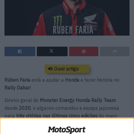
🔊 Ouvir artigo
Rúben Faria
está a ajudar a
Honda
a fazer história no
Rally Dakar
!
Diretor geral do
Monster Energy Honda Rally Team
desde
2020
, o algarvio comandou a equipa japonesa
para
três vitórias nas últimas cinco edições
do maior
Rally Raid do planeta!