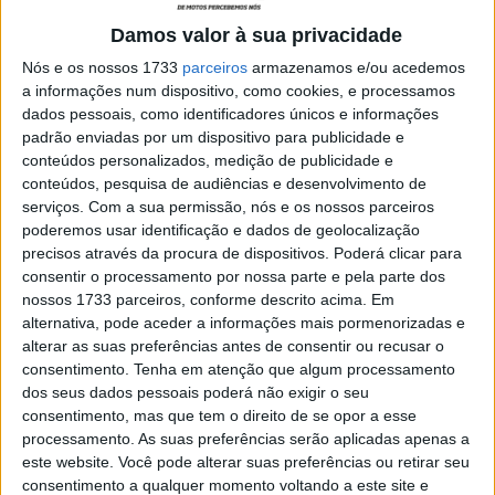
Tudo isto tem ainda maior sentido quando se vê que
o
Damos valor à sua privacidade
maior construtor de motos do mundo esteve 30 anos
sem vencer
a grande aventura que é o Dakar… é verdade,
Nós e os nossos 1733
parceiros
armazenamos e/ou acedemos
a informações num dispositivo, como cookies, e processamos
antes do
triunfo de Ricky Brabec em 2020
, a última
dados pessoais, como identificadores únicos e informações
vitória da Honda havia sido a do
malogrado Gilles Lalay
padrão enviadas por um dispositivo para publicidade e
em 1989
!
conteúdos personalizados, medição de publicidade e
conteúdos, pesquisa de audiências e desenvolvimento de
Artigos relacionados
serviços.
Com a sua permissão, nós e os nossos parceiros
poderemos usar identificação e dados de geolocalização
precisos através da procura de dispositivos. Poderá clicar para
MotoGP: Jorge Martín não dá hipóteses e
consentir o processamento por nossa parte e pela parte dos
vence Sprint marcada pelo domínio da
nossos 1733 parceiros, conforme descrito acima. Em
Aprilia
alternativa, pode aceder a informações mais pormenorizadas e
8 AGOSTO, 2026
alterar as suas preferências antes de consentir ou recusar o
MotoGP: Jack Miller prepara adeus após 16
consentimento.
Tenha em atenção que algum processamento
temporadas nos Grandes Prémios
dos seus dados pessoais poderá não exigir o seu
8 AGOSTO, 2026
consentimento, mas que tem o direito de se opor a esse
processamento. As suas preferências serão aplicadas apenas a
este website. Você pode alterar suas preferências ou retirar seu
consentimento a qualquer momento voltando a este site e