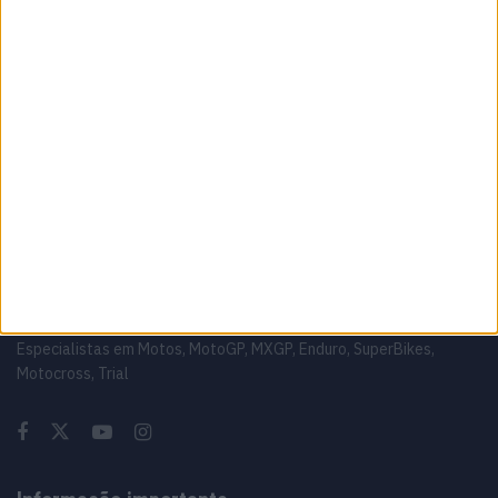
volta demolidora em Silverstone
8 AGOSTO, 2026
MotoGP: Johann Zarco acelera recuperação
e aponta regresso a Misano
8 AGOSTO, 2026
Sobre
Especialistas em Motos, MotoGP, MXGP, Enduro, SuperBikes,
Motocross, Trial