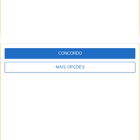
(Fotos: Rally Zone)
Tags:
Arábia Saudita
Campeonato Mundial Rally Raid
Dakar
Etapa 1
Rali Dakar
Rally Dakar
RallyGP
Rui Gonçalves
Sherco
Sherco TVS Rally Factory
W2RC
CONCORDO
MAIS OPÇÕES
Jorge Ró Jr.
Artigos relacionados