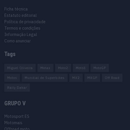
Ficha técnica
Estatuto editorial
Política de privacidade
Termos e condições
Informação Legal
Como anunciar
Tags
Miguel Oliveira
Motas
Moto2
Moto3
MotoGP
Motos
Mundial de Superbikes
MX2
MXGP
Off Road
Rally Dakar
GRUPO V
Motosport ES
Motomais
Offroad moto