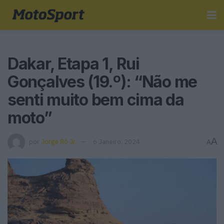
Dakar, Etapa 1, Rui
Gonçalves (19.º): “Não me
senti muito bem cima da
moto”
A
por
Jorge Ró Jr.
6 Janeiro, 2024
A