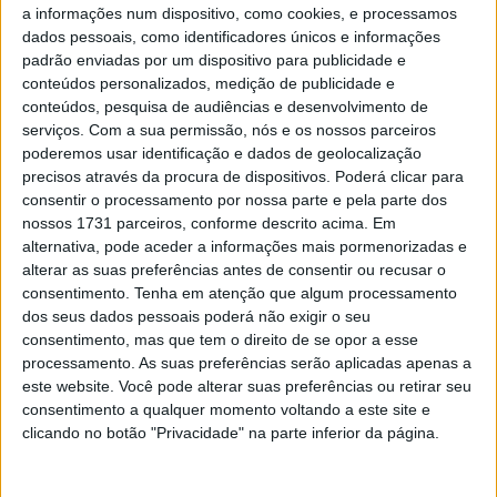
a informações num dispositivo, como cookies, e processamos
dificuldade que já era expectável, mas que geralmente
dados pessoais, como identificadores únicos e informações
não se costuma encontrar logo no início desta maratona
padrão enviadas por um dispositivo para publicidade e
disputada no deserto da Arábia Saudita.
conteúdos personalizados, medição de publicidade e
conteúdos, pesquisa de audiências e desenvolvimento de
Os mais de quatrocentos quilómetros da especial foram
serviços.
Com a sua permissão, nós e os nossos parceiros
cumpridos por Rui Gonçalves em 5h31m a pouco mais de
poderemos usar identificação e dados de geolocalização
precisos através da procura de dispositivos. Poderá clicar para
30m do vencedor. O percurso revelou-se de extrema
consentir o processamento por nossa parte e pela parte dos
exigência em termos de condução com pistas sinuosas,
nossos 1731 parceiros, conforme descrito acima. Em
trabalhosas e repletas de navegação extremamente
alternativa, pode aceder a informações mais pormenorizadas e
exigente.
alterar as suas preferências antes de consentir ou recusar o
consentimento.
Tenha em atenção que algum processamento
dos seus dados pessoais poderá não exigir o seu
Artigos relacionados
consentimento, mas que tem o direito de se opor a esse
processamento. As suas preferências serão aplicadas apenas a
MotoGP: Bagnaia acredita numa segunda
este website. Você pode alterar suas preferências ou retirar seu
metade da época mais equilibrada
consentimento a qualquer momento voltando a este site e
5 AGOSTO, 2026
clicando no botão "Privacidade" na parte inferior da página.
MotoGP: Bulega intensifica
desenvolvimento da Ducati 850 e já soma