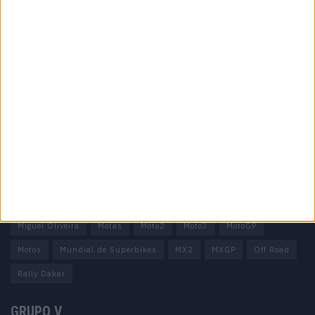
Informação importante
Ficha técnica
Estatuto editorial
Política de privacidade
Termos e condições
Informação Legal
Como anunciar
Tags
Miguel Oliveira
Motas
Moto2
Moto3
MotoGP
Motos
Mundial de Superbikes
MX2
MXGP
Off Road
Rally Dakar
GRUPO V