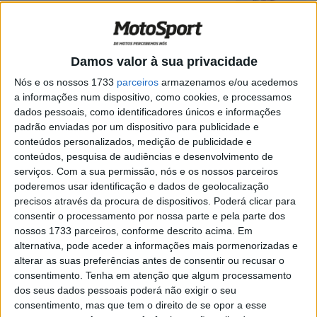
os 11 melhores do mundo!
POR
MIGUEL FRAGOSO
17 JANEIRO, 2025
0
Dakar 2025, Etapa 12: Sanders vence o
Damos valor à sua privacidade
Dakar e dá vigésimo triunfo à KTM
Nós e os nossos 1733
parceiros
armazenamos e/ou acedemos
POR
RICARDO FERREIRA
17 JANEIRO, 2025
0
a informações num dispositivo, como cookies, e processamos
Dakar 2025: Entre a espada e a parede!
dados pessoais, como identificadores únicos e informações
Rui Gonçalves tem uma etapa para entrar
padrão enviadas por um dispositivo para publicidade e
no Top 10
conteúdos personalizados, medição de publicidade e
conteúdos, pesquisa de audiências e desenvolvimento de
POR
MIGUEL FRAGOSO
16 JANEIRO, 2025
0
serviços.
Com a sua permissão, nós e os nossos parceiros
Dakar 2025: Rui Gonçalves ‘Muito feliz
poderemos usar identificação e dados de geolocalização
por mim’
precisos através da procura de dispositivos. Poderá clicar para
consentir o processamento por nossa parte e pela parte dos
POR
MIGUEL FRAGOSO
16 JANEIRO, 2025
0
nossos 1733 parceiros, conforme descrito acima. Em
alternativa, pode aceder a informações mais pormenorizadas e
Dakar 2025 +Vídeo: Uma etapa
alterar as suas preferências antes de consentir ou recusar o
potencialmente decisiva
consentimento.
Tenha em atenção que algum processamento
POR
RICARDO FERREIRA
16 JANEIRO, 2025
0
dos seus dados pessoais poderá não exigir o seu
consentimento, mas que tem o direito de se opor a esse
Dakar 2025: Portugal no Topo! Rui