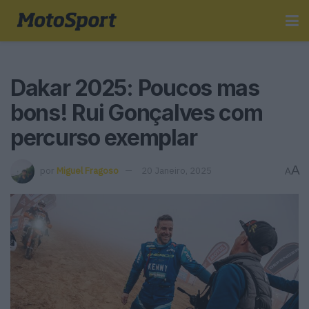
Dakar 2025: Poucos mas
bons! Rui Gonçalves com
percurso exemplar
A
por
Miguel Fragoso
20 Janeiro, 2025
A