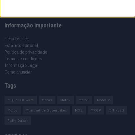
Informação importante
Ficha técnica
Estatuto editorial
Política de privacidade
Termos e condições
Informação Legal
Como anunciar
Tags
Miguel Oliveira
Motas
Moto2
Moto3
MotoGP
Motos
Mundial de Superbikes
MX2
MXGP
Off Road
Rally Dakar