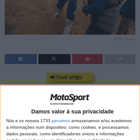
Fonte: Sherco
🔊 Ouvir artigo
O
Rali Dakar 2025
será recordado como uma das edições
mais desafiantes da história recente da competição. O
percurso desafiante, a navegação técnica e o calor
Damos valor à sua privacidade
intenso levaram os pilotos aos seus limites físicos e
Nós e os nossos 1733
parceiros
armazenamos e/ou acedemos
mentais. Entre os heróis desta edição, Rui Gonçalves
a informações num dispositivo, como cookies, e processamos
destacou-se com um desempenho admirável para a
dados pessoais, como identificadores únicos e informações
Sherco Factory Team, superando todas as adversidades e