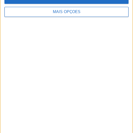
MAIS OPÇÕES
Artigos relacionados
MotoGP: Jorge Martín não dá hipóteses e
vence Sprint marcada pelo domínio da
Aprilia
POR
MIGUEL FRAGOSO
8 AGOSTO, 2026