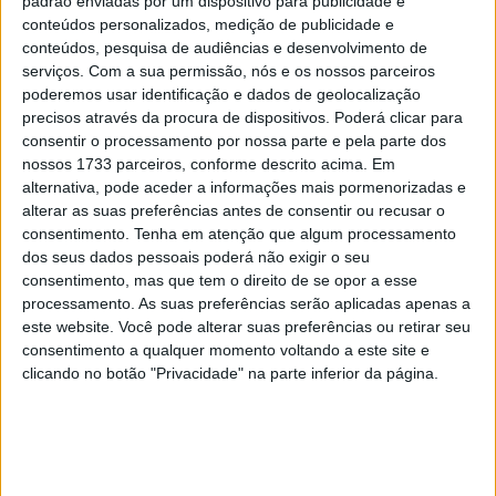
padrão enviadas por um dispositivo para publicidade e
mostrando os atributos de um verdadeiro vencedor.
conteúdos personalizados, medição de publicidade e
conteúdos, pesquisa de audiências e desenvolvimento de
Um dos grandes momentos do piloto português foi o seu
serviços.
Com a sua permissão, nós e os nossos parceiros
impressionante segundo lugar na etapa 10, uma das
poderemos usar identificação e dados de geolocalização
precisos através da procura de dispositivos. Poderá clicar para
mais exigentes do percurso. Apesar das dificuldades que
consentir o processamento por nossa parte e pela parte dos
se foram acumulando ao longo da prova, Gonçalves
nossos 1733 parceiros, conforme descrito acima. Em
mostrou toda a sua capacidade técnica e resistência ao
alternativa, pode aceder a informações mais pormenorizadas e
enfrentar dunas implacáveis e secções rochosas que
alterar as suas preferências antes de consentir ou recusar o
consentimento.
Tenha em atenção que algum processamento
puseram à prova até o piloto mais experiente. Este
dos seus dados pessoais poderá não exigir o seu
resultado não só confirma a sua competitividade, como
consentimento, mas que tem o direito de se opor a esse
também o distingue dos melhores pilotos da atualidade.
processamento. As suas preferências serão aplicadas apenas a
este website. Você pode alterar suas preferências ou retirar seu
consentimento a qualquer momento voltando a este site e
Fonte: Sherco
Fonte: Sherco
clicando no botão "Privacidade" na parte inferior da página.