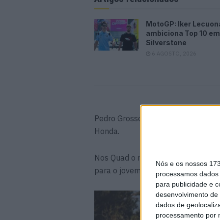
MotoGP: Iker Lecuon
ambiciona Top 10 em
Silverstone
6 AGOSTO, 2026
Pedro Grosso em Husqvarna averbo
Honda.
Nos Quad o mais rápido foi ex-ca
Nós e os nossos 17
para o jovem Rodrigo Alves em Yam
processamos dados p
para publicidade e 
desenvolvimento de 
dados de geolocaliza
processamento por n