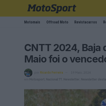
Motomais
Offroad Moto
Revistacarros
R
CNTT 2024, Baja 
Maio foi o venced
por
Ricardo Ferreira
19 Maio, 2024
em
Motosport
,
Nacional TT
,
Newsletter
,
Newsletter dest