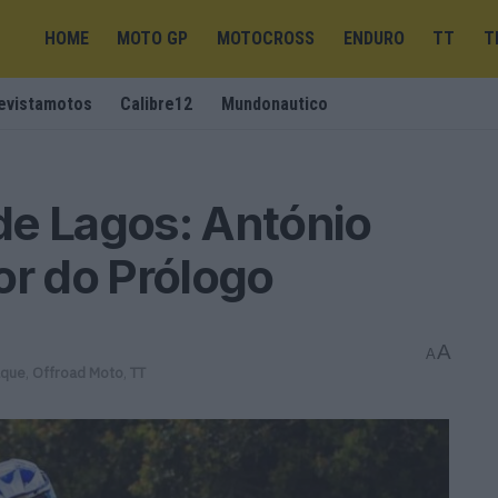
HOME
MOTO GP
MOTOCROSS
ENDURO
TT
T
evistamotos
Calibre12
Mundonautico
de Lagos: António
or do Prólogo
A
A
aque
,
Offroad Moto
,
TT