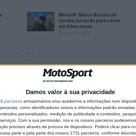
a
MotoGP: Marco Bezzecchi
recebe luz verde para correr
em Silverstone
6 AGOSTO, 2026
u o 7º tempo à frente de Gustavo Gaudêncio em
Damos valor à sua privacidade
mpeão João Vale em Can-Am com 2,3s de vantagem
31
parceiros
armazenamos e/ou acedemos a informações num dispositi
aha, líder do campeonato.
essoais, como identificadores únicos e informações padrão enviadas 
conteúdos personalizados, medição de publicidade e conteúdos, pesqui
serviços.
Com a sua permissão, nós e os nossos parceiros poderemos 
ção precisos através da procura de dispositivos. Poderá clicar para co
ossa parte e pela parte dos nossos 1731 parceiros, conforme descrit