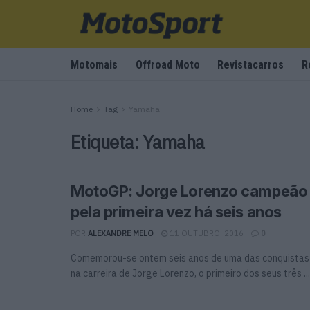
Motomais
Offroad Moto
Revistacarros
R
Home
Tag
Yamaha
Etiqueta:
Yamaha
MotoGP: Jorge Lorenzo campeão
pela primeira vez há seis anos
POR
ALEXANDRE MELO
11 OUTUBRO, 2016
0
Comemorou-se ontem seis anos de uma das conquistas
na carreira de Jorge Lorenzo, o primeiro dos seus três ...