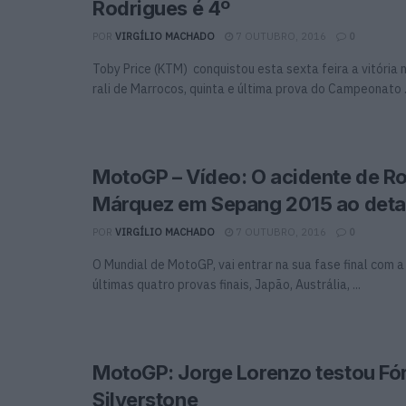
Rodrigues é 4º
POR
VIRGÍLIO MACHADO
7 OUTUBRO, 2016
0
Toby Price (KTM) conquistou esta sexta feira a vitória n
rali de Marrocos, quinta e última prova do Campeonato .
MotoGP – Vídeo: O acidente de Ro
Márquez em Sepang 2015 ao deta
POR
VIRGÍLIO MACHADO
7 OUTUBRO, 2016
0
O Mundial de MotoGP, vai entrar na sua fase final com a
últimas quatro provas finais, Japão, Austrália, ...
MotoGP: Jorge Lorenzo testou Fó
Silverstone