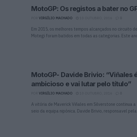
MotoGP: Os registos a bater no G
POR
VIRGÍLIO MACHADO
10 OUTUBRO, 2016
0
Em 2015, os melhores tempos alcançados no circuito d
Motegi foram batidos em todas as categorias. Este ano 
MotoGP- Davide Brivio: “Viñales 
ambicioso e vai lutar pelo título”
POR
VIRGÍLIO MACHADO
10 OUTUBRO, 2016
0
A vitória de Maverick Viñales em Silverstone continua a 
seio da equipa nipónica. Davide Brivio, responsavel pela .