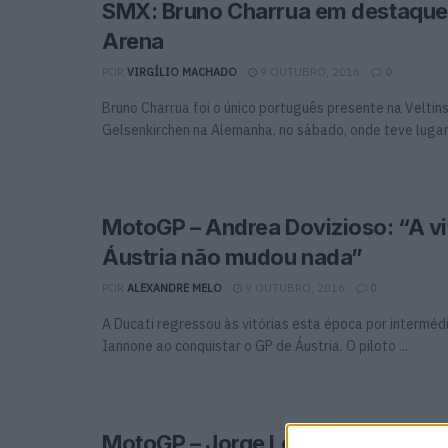
SMX: Bruno Charrua em destaque 
Arena
POR
VIRGÍLIO MACHADO
9 OUTUBRO, 2016
0
Bruno Charrua foi o único português presente na Veltin
Gelsenkirchen na Alemanha, no sábado, onde teve lugar a
MotoGP – Andrea Dovizioso: “A vi
Áustria não mudou nada”
POR
ALEXANDRE MELO
9 OUTUBRO, 2016
0
A Ducati regressou às vitórias esta época por interméd
Iannone ao conquistar o GP de Áustria. O piloto ...
MotoGP – Jorge Lorenzo: “Os pne