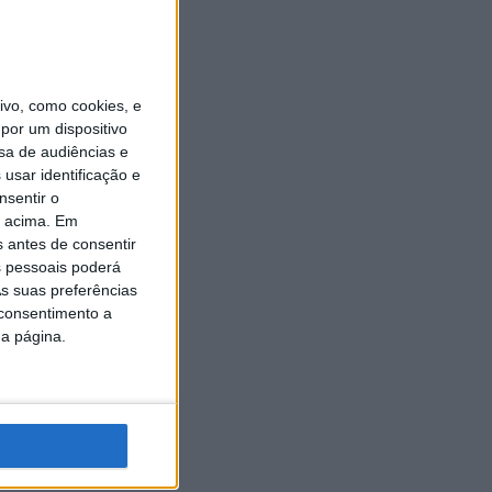
vo, como cookies, e
por um dispositivo
sa de audiências e
usar identificação e
nsentir o
o acima. Em
s antes de consentir
 pessoais poderá
s suas preferências
 consentimento a
da página.