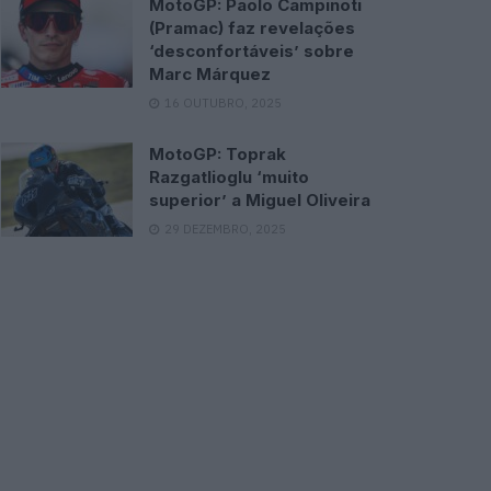
MotoGP: Paolo Campinoti
(Pramac) faz revelações
‘desconfortáveis’ sobre
Marc Márquez
16 OUTUBRO, 2025
MotoGP: Toprak
Razgatlioglu ‘muito
superior’ a Miguel Oliveira
29 DEZEMBRO, 2025