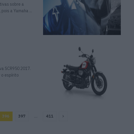
tivas sobre a
pois a Yamaha ...
ova SCR950 2017.
 o espírito
396
397
…
411