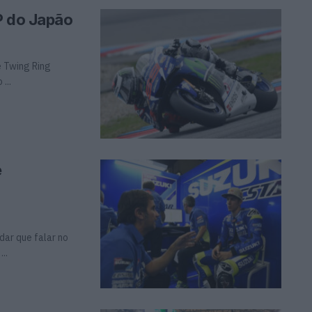
P do Japão
e Twing Ring
...
é
dar que falar no
..