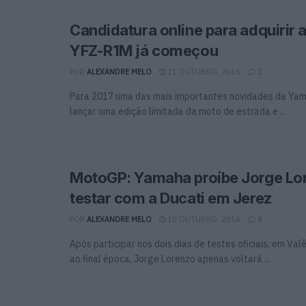
Candidatura online para adquirir
YFZ-R1M já começou
POR
ALEXANDRE MELO
11 OUTUBRO, 2016
1
Para 2017 uma das mais importantes novidades da Ya
lançar uma edição limitada da moto de estrada e ...
MotoGP: Yamaha proíbe Jorge Lo
testar com a Ducati em Jerez
POR
ALEXANDRE MELO
10 OUTUBRO, 2016
0
Após participar nos dois dias de testes oficiais, em Valê
ao final época, Jorge Lorenzo apenas voltará ...