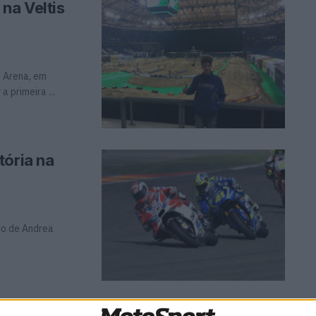
na Veltis
s Arena, em
 primeira ...
tória na
io de Andrea
us Michelin