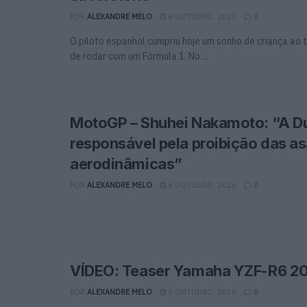
POR
ALEXANDRE MELO
6 OUTUBRO, 2016
0
O piloto espanhol cumpriu hoje um sonho de criança ao 
de rodar com um Fórmula 1. No ...
MotoGP – Shuhei Nakamoto: “A Du
responsável pela proibição das a
aerodinâmicas”
POR
ALEXANDRE MELO
6 OUTUBRO, 2016
0
VÍDEO: Teaser Yamaha YZF-R6 2
POR
ALEXANDRE MELO
5 OUTUBRO, 2016
0