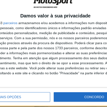
Damos valor à sua privacidade
33
parceiros
armazenamos e/ou acedemos a informações num dispositi
essoais, como identificadores únicos e informações padrão enviadas 
conteúdos personalizados, medição de publicidade e conteúdos, pesqui
serviços.
Com a sua permissão, nós e os nossos parceiros poderemos 
ção precisos através da procura de dispositivos. Poderá clicar para co
ossa parte e pela parte dos nossos 1733 parceiros, conforme descrit
oto esteve
eder a informações mais pormenorizadas e alterar as suas preferência
do para o
timento.
Tenha em atenção que algum processamento dos seus dados
nsentimento, mas que tem o direito de se opor a esse processamento. A
as a este website. Você pode alterar suas preferências ou retirar seu
tando a este site e clicando no botão "Privacidade" na parte inferior 
ly rali de
o ...
AIS OPÇÕES
CONCORDO
y, Hélder