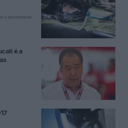
ter a oportunidade
cati é a
sas
017