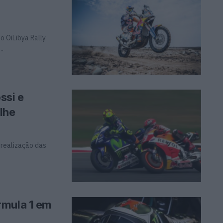
o OiLibya Rally
..
ssi e
lhe
 realização das
rmula 1 em