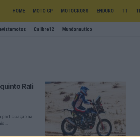
HOME
MOTO GP
MOTOCROSS
ENDURO
TT
T
evistamotos
Calibre12
Mundonautico
quinto Rali
 participação na
o ...