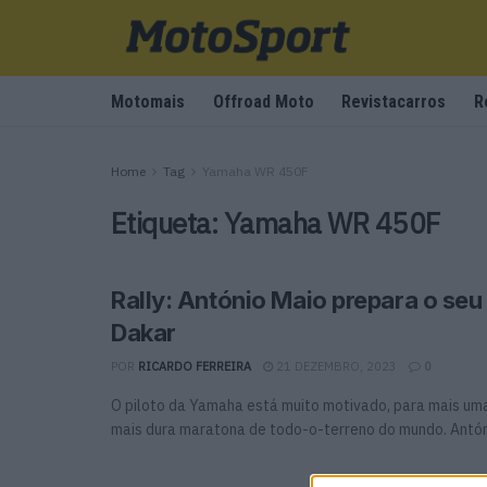
Motomais
Offroad Moto
Revistacarros
R
Home
Tag
Yamaha WR 450F
Etiqueta:
Yamaha WR 450F
Rally: António Maio prepara o seu 
Dakar
POR
RICARDO FERREIRA
21 DEZEMBRO, 2023
0
O piloto da Yamaha está muito motivado, para mais uma
mais dura maratona de todo-o-terreno do mundo. Antóni