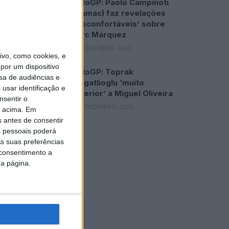
MotoGP: Paolo Campinoti
(Pramac) faz revelações
‘desconfortáveis’ sobre
Marc Márquez
16 OUTUBRO, 2025
vo, como cookies, e
por um dispositivo
MotoGP: Toprak
sa de audiências e
Razgatlioglu ‘muito
usar identificação e
superior’ a Miguel Oliveira
nsentir o
29 DEZEMBRO, 2025
o acima. Em
s antes de consentir
 pessoais poderá
s suas preferências
 consentimento a
da página.