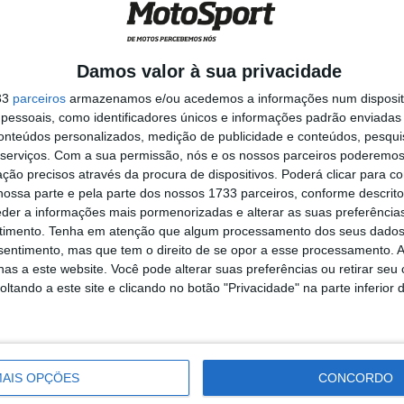
ally
Damos valor à sua privacidade
33
parceiros
armazenamos e/ou acedemos a informações num dispositi
tação oficial da
essoais, como identificadores únicos e informações padrão enviadas 
ues ...
conteúdos personalizados, medição de publicidade e conteúdos, pesqui
serviços.
Com a sua permissão, nós e os nossos parceiros poderemos 
ção precisos através da procura de dispositivos. Poderá clicar para co
ossa parte e pela parte dos nossos 1733 parceiros, conforme descrit
eder a informações mais pormenorizadas e alterar as suas preferência
F de
timento.
Tenha em atenção que algum processamento dos seus dados
nsentimento, mas que tem o direito de se opor a esse processamento. A
as a este website. Você pode alterar suas preferências ou retirar seu
tando a este site e clicando no botão "Privacidade" na parte inferior 
pois da passagem
AIS OPÇÕES
CONCORDO