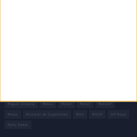
Informação importante
Ficha técnica
Estatuto editorial
Política de privacidade
Termos e condições
Informação Legal
Como anunciar
Tags
Miguel Oliveira
Motas
Moto2
Moto3
MotoGP
Motos
Mundial de Superbikes
MX2
MXGP
Off Road
Rally Dakar