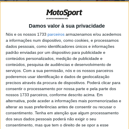
Rinaldi em fuga, pensei que não seria
fácil alcançá-lo”
POR
RICARDO FERREIRA
5 MARÇO, 2023
0
Damos valor à sua privacidade
WSBK, Indonésia, Corrida 2: E vão cinco
para ‘El Matador’
Nós e os nossos 1733
parceiros
armazenamos e/ou acedemos
POR
RICARDO FERREIRA
5 MARÇO, 2023
0
a informações num dispositivo, como cookies, e processamos
dados pessoais, como identificadores únicos e informações
WSBK, Indonésia, Superpole Race:
padrão enviadas por um dispositivo para publicidade e
Bautista caiu, vence Razgatlioglu
conteúdos personalizados, medição de publicidade e
conteúdos, pesquisa de audiências e desenvolvimento de
POR
RICARDO FERREIRA
5 MARÇO, 2023
0
serviços.
Com a sua permissão, nós e os nossos parceiros
WSBK, Michael Van der Mark (6º):
poderemos usar identificação e dados de geolocalização
“Terminar em sexto é fantástico”
precisos através da procura de dispositivos. Poderá clicar para
consentir o processamento por nossa parte e pela parte dos
POR
RICARDO FERREIRA
4 MARÇO, 2023
0
nossos 1733 parceiros, conforme descrito acima. Em
WSBK, Alvaro Bautista (1º): “Feliz porque
alternativa, pode aceder a informações mais pormenorizadas e
no ano passado lutamos muito neste
alterar as suas preferências antes de consentir ou recusar o
circuito”
consentimento.
Tenha em atenção que algum processamento
dos seus dados pessoais poderá não exigir o seu
POR
RICARDO FERREIRA
4 MARÇO, 2023
0
consentimento, mas que tem o direito de se opor a esse