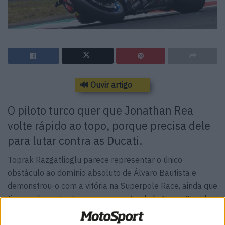
🔊 Ouvir artigo
O piloto turco quer que Jonathan Rea
volte rápido ao topo, porque precisa dele
para lutar contra as Ducati.
Toprak Razgatlioglu parece representar o único
obstáculo ao domínio absoluto de Álvaro Bautista e
demonstrou-o com a vitória na Superpole Race, ainda que
tivesse de contentar-se com o segundo lugar na Corrida
2 de SBK na Indonésia.