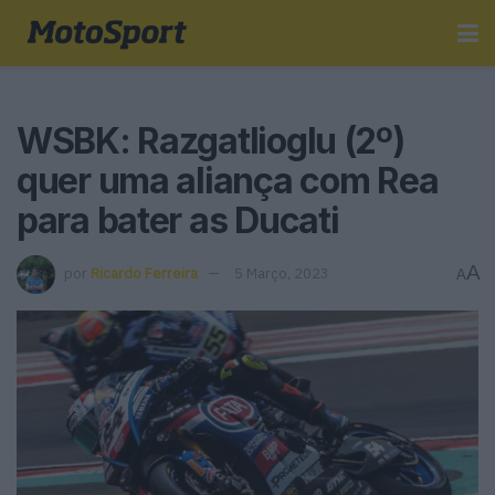
WSBK: Razgatlioglu (2º)
quer uma aliança com Rea
para bater as Ducati
A
por
Ricardo Ferreira
5 Março, 2023
A