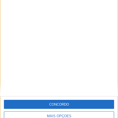
4
Michael Rinaldi (I)
Ducati
+ 4,068
.
5
Andrea Locatelli (I)
Yamah
+ 4,848
.
a
CAMPEONATO
1.
Alvaro Bautista (E)
Ducati
112
2.
Toprak Razgatlioglu (TR)
Yamaha
75
3.
Andrea Locatelli (I)
Yamaha
70
4.
Axel Bassani (I)
Ducati
51
5.
Michael Rinaldi (I)
Ducati
47
CONCORDO
Tags:
Corrida 2 SBK
Lombok 2023
MAIS OPÇÕES