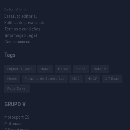
Ficha técnica
Estatuto editorial
Política de privacidade
Termos e condições
Informação Legal
Como anunciar
Tags
Miguel Oliveira
Motas
Moto2
Moto3
MotoGP
Motos
Mundial de Superbikes
MX2
MXGP
Off Road
Rally Dakar
GRUPO V
Motosport ES
Motomais
Offroad moto