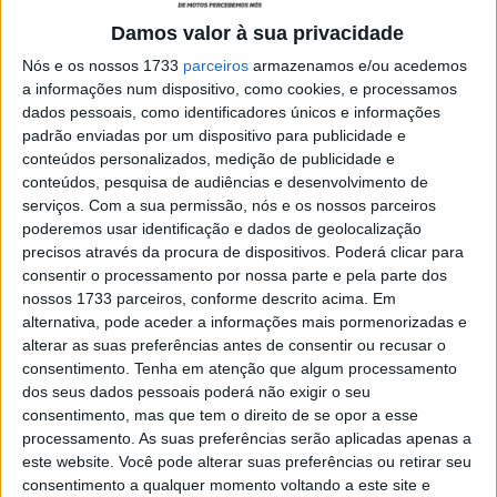
“Fiquei feliz com a primeira vitória na corrida da
Damos valor à sua privacidade
Superpole, embora esteja mais interessado em corridas
Nós e os nossos 1733
parceiros
armazenamos e/ou acedemos
longas do que curtas. Em qualquer caso, todo o sucesso
a informações num dispositivo, como cookies, e processamos
não é fácil de alcançar, especialmente considerando o
dados pessoais, como identificadores únicos e informações
quanto rápido Bautista e o resto dos pilotos da Ducati
padrão enviadas por um dispositivo para publicidade e
conteúdos personalizados, medição de publicidade e
estão. No final da Corrida 2 vi que Rinaldi estava em
conteúdos, pesquisa de audiências e desenvolvimento de
crise,e se ele não tivesse ficado atrás de mim tentaria
serviços.
Com a sua permissão, nós e os nossos parceiros
passá-lo no último setor, onde me sentia muito forte”.
poderemos usar identificação e dados de geolocalização
precisos através da procura de dispositivos. Poderá clicar para
E o piloto turco da Yamaha continua sobre o que
consentir o processamento por nossa parte e pela parte dos
aconteceu na corrida da tarde, lamentando
nossos 1733 parceiros, conforme descrito acima. Em
alternativa, pode aceder a informações mais pormenorizadas e
amargamente a bandeira vermelha.
alterar as suas preferências antes de consentir ou recusar o
consentimento.
Tenha em atenção que algum processamento
Artigos relacionados
dos seus dados pessoais poderá não exigir o seu
consentimento, mas que tem o direito de se opor a esse
MotoGP: Jorge Martín não dá hipóteses e
processamento. As suas preferências serão aplicadas apenas a
vence Sprint marcada pelo domínio da
este website. Você pode alterar suas preferências ou retirar seu
Aprilia
consentimento a qualquer momento voltando a este site e