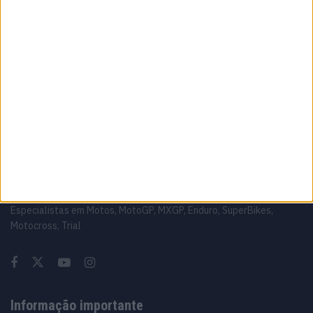
volta demolidora em Silverstone
8 AGOSTO, 2026
MotoGP: Johann Zarco acelera recuperação
e aponta regresso a Misano
8 AGOSTO, 2026
Sobre
Especialistas em Motos, MotoGP, MXGP, Enduro, SuperBikes,
Motocross, Trial
Informação importante