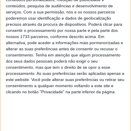
28 AGOSTO, 2025
conteúdos, pesquisa de audiências e desenvolvimento de
serviços.
Com a sua permissão, nós e os nossos parceiros
MotoGP: Paolo Campinoti (Pramac) faz
poderemos usar identificação e dados de geolocalização
revelações ‘desconfortáveis’ sobre Marc
precisos através da procura de dispositivos. Poderá clicar para
Márquez
consentir o processamento por nossa parte e pela parte dos
16 OUTUBRO, 2025
nossos 1733 parceiros, conforme descrito acima. Em
alternativa, pode aceder a informações mais pormenorizadas e
MotoGP: Toprak Razgatlioglu ‘muito
alterar as suas preferências antes de consentir ou recusar o
superior’ a Miguel Oliveira
consentimento.
Tenha em atenção que algum processamento
29 DEZEMBRO, 2025
dos seus dados pessoais poderá não exigir o seu
consentimento, mas que tem o direito de se opor a esse
processamento. As suas preferências serão aplicadas apenas a
este website. Você pode alterar suas preferências ou retirar seu
consentimento a qualquer momento voltando a este site e
clicando no botão "Privacidade" na parte inferior da página.
Sobre
Especialistas em Motos, MotoGP, MXGP, Enduro, SuperBikes,
Motocross, Trial