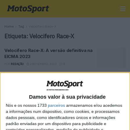
Home
Tag
Velocifero Race-X
Etiqueta:
Velocifero Race-X
Velocifero Race-X: A versão definitiva na
EICMA 2023
POR
REDAÇÃO
2 NOVEMBRO, 2023
0
Tendências
Comentários
Novidades
Damos valor à sua privacidade
MotoGP- Reviravolta com Oliveira na Honda
Nós e os nossos 1733
parceiros
armazenamos e/ou acedemos
8 SETEMBRO, 2025
a informações num dispositivo, como cookies, e processamos
dados pessoais, como identificadores únicos e informações
MotoGP: Reviravolta? Miguel Oliveira pode
padrão enviadas por um dispositivo para publicidade e
ter vaga em 2026
conteúdos personalizados, medição de publicidade e