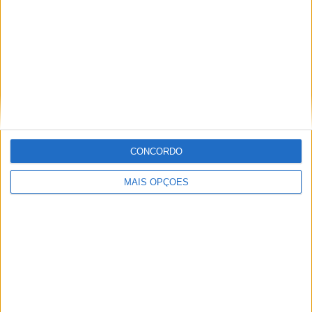
Informação importante
Ficha técnica
Estatuto editorial
Política de privacidade
Termos e condições
Informação Legal
CONCORDO
Como anunciar
MAIS OPÇÕES
Tags
Miguel Oliveira
Motas
Moto2
Moto3
MotoGP
Motos
Mundial de Superbikes
MX2
MXGP
Off Road
Rally Dakar