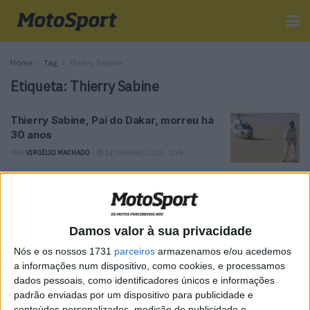
Home
Tag
Thierry Sabine
Etiqueta:
Thierry Sabine
Thierry Sabine, Pai do Dakar, morreu há
30 anos
POR
VIRGÍLIO MACHADO
14 JANEIRO, 2016
0
Tendências
Comentários
Novidades
Damos valor à sua privacidade
MotoGP- Reviravolta com Oliveira na Honda
Nós e os nossos 1731
parceiros
armazenamos e/ou acedemos
8 SETEMBRO, 2025
a informações num dispositivo, como cookies, e processamos
dados pessoais, como identificadores únicos e informações
MotoGP: Reviravolta? Miguel Oliveira pode
padrão enviadas por um dispositivo para publicidade e
ter vaga em 2026
conteúdos personalizados, medição de publicidade e