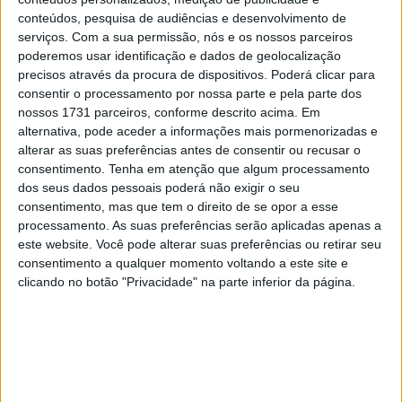
28 AGOSTO, 2025
conteúdos, pesquisa de audiências e desenvolvimento de
serviços.
Com a sua permissão, nós e os nossos parceiros
MotoGP: Paolo Campinoti (Pramac) faz
poderemos usar identificação e dados de geolocalização
revelações ‘desconfortáveis’ sobre Marc
precisos através da procura de dispositivos. Poderá clicar para
Márquez
consentir o processamento por nossa parte e pela parte dos
16 OUTUBRO, 2025
nossos 1731 parceiros, conforme descrito acima. Em
alternativa, pode aceder a informações mais pormenorizadas e
MotoGP: Toprak Razgatlioglu ‘muito
alterar as suas preferências antes de consentir ou recusar o
superior’ a Miguel Oliveira
consentimento.
Tenha em atenção que algum processamento
29 DEZEMBRO, 2025
dos seus dados pessoais poderá não exigir o seu
consentimento, mas que tem o direito de se opor a esse
processamento. As suas preferências serão aplicadas apenas a
este website. Você pode alterar suas preferências ou retirar seu
consentimento a qualquer momento voltando a este site e
clicando no botão "Privacidade" na parte inferior da página.
Sobre
Especialistas em Motos, MotoGP, MXGP, Enduro, SuperBikes,
Motocross, Trial