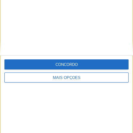
Informação importante
Ficha técnica
Estatuto editorial
Política de privacidade
Termos e condições
Informação Legal
CONCORDO
Como anunciar
MAIS OPÇÕES
Tags
Miguel Oliveira
Motas
Moto2
Moto3
MotoGP
Motos
Mundial de Superbikes
MX2
MXGP
Off Road
Rally Dakar