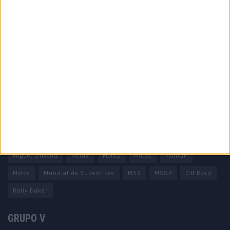
Informação importante
Ficha técnica
Estatuto editorial
Política de privacidade
Termos e condições
Informação Legal
Como anunciar
Tags
Miguel Oliveira
Motas
Moto2
Moto3
MotoGP
Motos
Mundial de Superbikes
MX2
MXGP
Off Road
Rally Dakar
GRUPO V