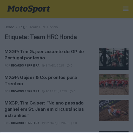
Home
Tag
Team HRC Honda
Etiqueta:
Team HRC Honda
MXGP: Tim Gajser ausente do GP de
Portugal por lesão
POR
RICARDO FERREIRA
1 MAIO, 2025
0
MXGP: Gajser & Co. prontos para
Trentino
POR
RICARDO FERREIRA
10 ABRIL, 2025
0
MXGP, Tim Gajser: “No ano passado
ganhei em St. Jean em circustâncias
estranhas”
POR
RICARDO FERREIRA
22 MARÇO, 2025
0