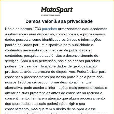
MotoGP, Romano Albesiano: “A Honda
tem o departamento de corrida mais
forte”
POR
RICARDO FERREIRA
8 MARÇO, 2025
0
Damos valor à sua privacidade
WSBK: Atualização sobre a recuperação
Nós e os nossos 1733
parceiros
armazenamos e/ou acedemos
de Iker Lecuona
a informações num dispositivo, como cookies, e processamos
dados pessoais, como identificadores únicos e informações
POR
RICARDO FERREIRA
7 MARÇO, 2025
0
padrão enviadas por um dispositivo para publicidade e
WSBK, Honda: Que vantagens trouxeram
conteúdos personalizados, medição de publicidade e
as novas suspensões Ohlins?
conteúdos, pesquisa de audiências e desenvolvimento de
serviços.
Com a sua permissão, nós e os nossos parceiros
POR
RICARDO FERREIRA
25 JANEIRO, 2025
0
poderemos usar identificação e dados de geolocalização
Dakar 2025: Schareina forte num dia
precisos através da procura de dispositivos. Poderá clicar para
agridoce para a Honda
consentir o processamento por nossa parte e pela parte dos
nossos 1733 parceiros, conforme descrito acima. Em
POR
RICARDO FERREIRA
12 JANEIRO, 2025
0
alternativa, pode aceder a informações mais pormenorizadas e
alterar as suas preferências antes de consentir ou recusar o
MotoGP: Honda testou em Jerez com
consentimento.
Tenha em atenção que algum processamento
Stefan Bradl
dos seus dados pessoais poderá não exigir o seu
POR
RICARDO FERREIRA
10 NOVEMBRO, 2024
0
consentimento, mas que tem o direito de se opor a esse