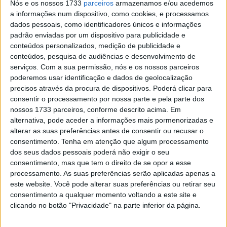
Honda MIE
Nós e os nossos 1733
parceiros
armazenamos e/ou acedemos
a informações num dispositivo, como cookies, e processamos
POR
PAULO ARAÚJO
6 AGOSTO, 2020
0
dados pessoais, como identificadores únicos e informações
padrão enviadas por um dispositivo para publicidade e
SBK, 2020: Jordi Torres abandona Honda
conteúdos personalizados, medição de publicidade e
Mie
conteúdos, pesquisa de audiências e desenvolvimento de
POR
REDAÇÃO
15 JULHO, 2020
0
serviços.
Com a sua permissão, nós e os nossos parceiros
poderemos usar identificação e dados de geolocalização
SBK, 2020: Jordi Torres segundo homem
precisos através da procura de dispositivos. Poderá clicar para
da Honda Mie
consentir o processamento por nossa parte e pela parte dos
POR
REDAÇÃO
21 FEVEREIRO, 2020
0
nossos 1733 parceiros, conforme descrito acima. Em
alternativa, pode aceder a informações mais pormenorizadas e
SBK 2020: Takumi Takahashi na Honda
alterar as suas preferências antes de consentir ou recusar o
Mie Racing Team
consentimento.
Tenha em atenção que algum processamento
POR
REDAÇÃO
18 NOVEMBRO, 2019
0
dos seus dados pessoais poderá não exigir o seu
consentimento, mas que tem o direito de se opor a esse
MotoGP: Os 60 anos da Honda no Mundial
processamento. As suas preferências serão aplicadas apenas a
– 1959-1985
este website. Você pode alterar suas preferências ou retirar seu
POR
PAULO ARAÚJO
3 JULHO, 2019
0
consentimento a qualquer momento voltando a este site e
clicando no botão "Privacidade" na parte inferior da página.
Tendências
Comentários
Novidades