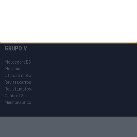
Miguel Oliveira
Motas
Moto2
Moto3
MotoGP
Motos
Mundial de Superbikes
MX2
MXGP
Off Road
Rally Dakar
GRUPO V
Motosport ES
Motomais
Offroad moto
Revistacarros
Revistamotos
Calibre12
Mundonautico
© 2024 Motosport copyright