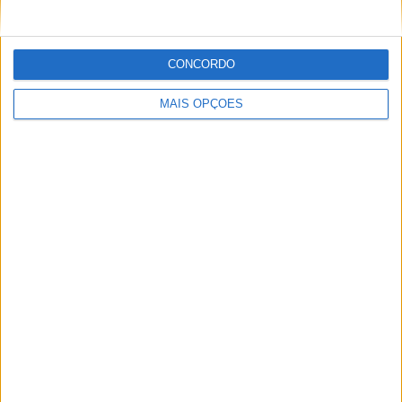
Sobre
CONCORDO
Especialistas em Motos, MotoGP, MXGP, Enduro, SuperBikes,
MAIS OPÇÕES
Motocross, Trial
Informação importante
Ficha técnica
Estatuto editorial
Política de privacidade
Termos e condições
Informação Legal
Como anunciar
Tags