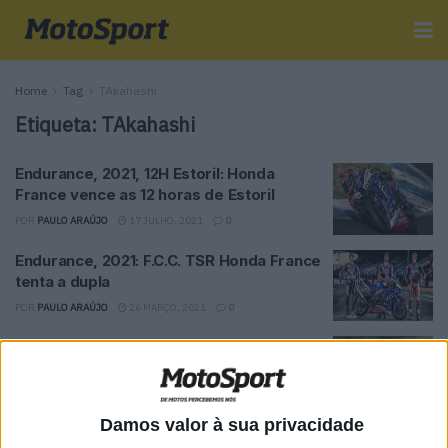
Home
Tag
TAkahashi
Etiqueta:
TAkahashi
Endurance, 2021, 12H Estoril: Honda
France vence as 12 horas de Estoril
POR
PAULO ARAÚJO
17 JULHO, 2021
0
Endurance, 2021: F.C.C. TSR Honda France
tenta a dupla
POR
PAULO ARAÚJO
26 MARÇO, 2021
0
Endurance: Honda France prepara 2021
POR
PAULO ARAÚJO
11 DEZEMBRO, 2020
0
Damos valor à sua privacidade
SBK, 2020, Portimão: Gabellini reforça