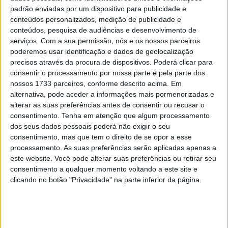
com a Yamaha nas SBK
padrão enviadas por um dispositivo para publicidade e
POR
RICARDO FERREIRA
10 SETEMBRO, 2022
0
conteúdos personalizados, medição de publicidade e
conteúdos, pesquisa de audiências e desenvolvimento de
serviços.
Com a sua permissão, nós e os nossos parceiros
Tendências
Comentários
Novidades
poderemos usar identificação e dados de geolocalização
precisos através da procura de dispositivos. Poderá clicar para
consentir o processamento por nossa parte e pela parte dos
MotoGP- Reviravolta com Oliveira na Honda
nossos 1733 parceiros, conforme descrito acima. Em
8 SETEMBRO, 2025
alternativa, pode aceder a informações mais pormenorizadas e
alterar as suas preferências antes de consentir ou recusar o
MotoGP: Reviravolta? Miguel Oliveira pode
consentimento.
Tenha em atenção que algum processamento
ter vaga em 2026
dos seus dados pessoais poderá não exigir o seu
consentimento, mas que tem o direito de se opor a esse
28 AGOSTO, 2025
processamento. As suas preferências serão aplicadas apenas a
este website. Você pode alterar suas preferências ou retirar seu
MotoGP: Paolo Campinoti (Pramac) faz
revelações ‘desconfortáveis’ sobre Marc
consentimento a qualquer momento voltando a este site e
Márquez
clicando no botão "Privacidade" na parte inferior da página.
16 OUTUBRO, 2025
MotoGP: Toprak Razgatlioglu ‘muito
superior’ a Miguel Oliveira