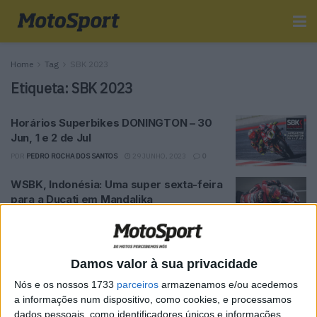
Home
Tag
SBK 2023
Etiqueta:
SBK 2023
Horários Superbikes DONINGTON – 30
Jun, 1 e 2 de Jul
POR
PEDRO ROCHA DOS SANTOS
29 JUNHO, 2023
0
WSBK, Indonésia: Uma super sexta-feira
para a Ducati em Mandalika
POR
RICARDO FERREIRA
3 MARÇO, 2023
0
WSBK, Jonathan Rea: “Tomámos
decisões importantes em Jerez”
Damos valor à sua privacidade
POR
RICARDO FERREIRA
4 DEZEMBRO, 2022
0
Nós e os nossos 1733
parceiros
armazenamos e/ou acedemos
a informações num dispositivo, como cookies, e processamos
MotoGP: Gardner muito perto de assinar
dados pessoais, como identificadores únicos e informações