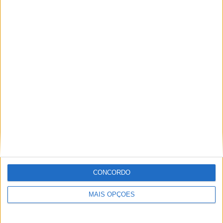
29 DEZEMBRO, 2025
Sobre
Especialistas em Motos, MotoGP, MXGP, Enduro, SuperBikes,
Motocross, Trial
Informação importante
CONCORDO
Ficha técnica
MAIS OPÇÕES
Estatuto editorial
Política de privacidade