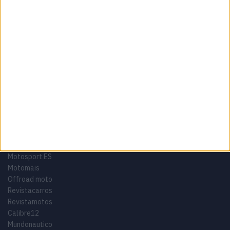
Termos e condições
Informação Legal
Como anunciar
Tags
Miguel Oliveira
Motas
Moto2
Moto3
MotoGP
Motos
Mundial de Superbikes
MX2
MXGP
Off Road
Rally Dakar
GRUPO V
Motosport ES
Motomais
Offroad moto
Revistacarros
Revistamotos
Calibre12
Mundonautico