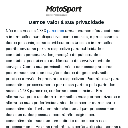
equipa Pucetti
POR
PAULO ARAÚJO
14 OUTUBRO, 2019
0
SBK, San Juan: Rea vence mais uma,
Damos valor à sua privacidade
Davies segundo
Nós e os nossos 1733
parceiros
armazenamos e/ou acedemos
POR
PAULO ARAÚJO
13 OUTUBRO, 2019
0
a informações num dispositivo, como cookies, e processamos
dados pessoais, como identificadores únicos e informações
SSP, San Juan: Vitória de Cluzel adia
padrão enviadas por um dispositivo para publicidade e
decisão do título
conteúdos personalizados, medição de publicidade e
POR
PAULO ARAÚJO
13 OUTUBRO, 2019
0
conteúdos, pesquisa de audiências e desenvolvimento de
serviços.
Com a sua permissão, nós e os nossos parceiros
SBK, San Juan: O comunicado dos “6 de
poderemos usar identificação e dados de geolocalização
Villicum”
precisos através da procura de dispositivos. Poderá clicar para
POR
PAULO ARAÚJO
13 OUTUBRO, 2019
0
consentir o processamento por nossa parte e pela parte dos
nossos 1733 parceiros, conforme descrito acima. Em
SBK, San Juan: Rea vence corrida
alternativa, pode aceder a informações mais pormenorizadas e
Superpole
alterar as suas preferências antes de consentir ou recusar o
POR
PAULO ARAÚJO
13 OUTUBRO, 2019
0
consentimento.
Tenha em atenção que algum processamento
dos seus dados pessoais poderá não exigir o seu
SSP, San Juan: Warm Up para Cluzel à
consentimento, mas que tem o direito de se opor a esse
última
processamento. As suas preferências serão aplicadas apenas a