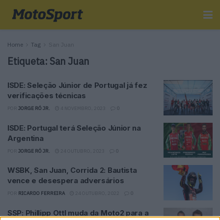
Home
Tag
San Juan
Etiqueta:
San Juan
ISDE: Seleção Júnior de Portugal já fez
verificações técnicas
POR
JORGE RÓ JR.
4 NOVEMBRO, 2023
0
ISDE: Portugal terá Seleção Júnior na
Argentina
POR
JORGE RÓ JR.
24 OUTUBRO, 2023
0
WSBK, San Juan, Corrida 2: Bautista
vence e desespera adversários
POR
RICARDO FERREIRA
24 OUTUBRO, 2022
0
SSP: Phillipp Ottl muda da Moto2 para a