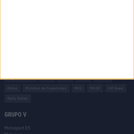
Informação importante
Ficha técnica
Estatuto editorial
Política de privacidade
Termos e condições
Informação Legal
Como anunciar
Tags
Miguel Oliveira
Motas
Moto2
Moto3
MotoGP
Motos
Mundial de Superbikes
MX2
MXGP
Off Road
Rally Dakar
GRUPO V
Motosport ES