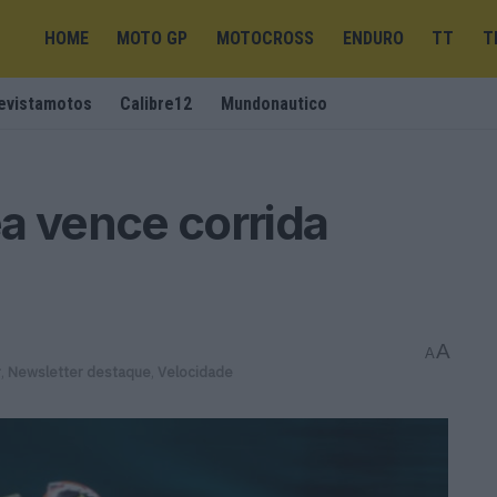
HOME
MOTO GP
MOTOCROSS
ENDURO
TT
T
evistamotos
Calibre12
Mundonautico
a vence corrida
A
A
r
,
Newsletter destaque
,
Velocidade