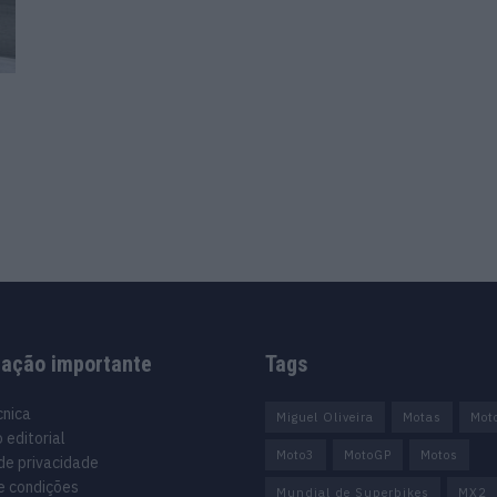
mação importante
Tags
cnica
Miguel Oliveira
Motas
Mot
 editorial
Moto3
MotoGP
Motos
 de privacidade
e condições
Mundial de Superbikes
MX2