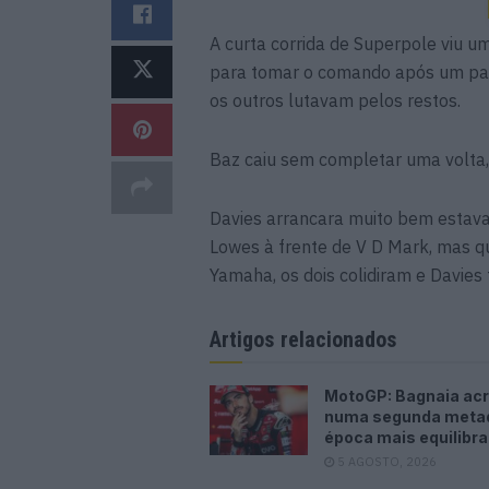
A curta corrida de Superpole viu um
para tomar o comando após um par 
os outros lutavam pelos restos.
Baz caiu sem completar uma volta, a
Davies arrancara muito bem estav
Lowes à frente de V D Mark, mas q
Yamaha, os dois colidiram e Davies
Artigos relacionados
MotoGP: Bagnaia acr
numa segunda meta
época mais equilibr
5 AGOSTO, 2026