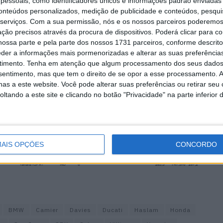
essoais, como identificadores únicos e informações padrão enviadas 
conteúdos personalizados, medição de publicidade e conteúdos, pesqui
serviços.
Com a sua permissão, nós e os nossos parceiros poderemos 
ção precisos através da procura de dispositivos. Poderá clicar para co
ossa parte e pela parte dos nossos 1731 parceiros, conforme descrit
eder a informações mais pormenorizadas e alterar as suas preferência
timento.
Tenha em atenção que algum processamento dos seus dados
nsentimento, mas que tem o direito de se opor a esse processamento. A
as a este website. Você pode alterar suas preferências ou retirar seu
tando a este site e clicando no botão "Privacidade" na parte inferior 
AIS OPÇÕES
CONCORDO
BMW
Camier
Davies
Ducati
Haslam
Honda