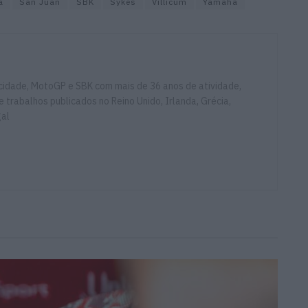
a
San Juan
SBK
Sykes
Villicum
Yamaha
ocidade, MotoGP e SBK com mais de 36 anos de atividade,
e trabalhos publicados no Reino Unido, Irlanda, Grécia,
gal