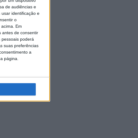
por um dispositivo
sa de audiências e
usar identificação e
nsentir o
o acima. Em
s antes de consentir
 pessoais poderá
s suas preferências
 consentimento a
da página.