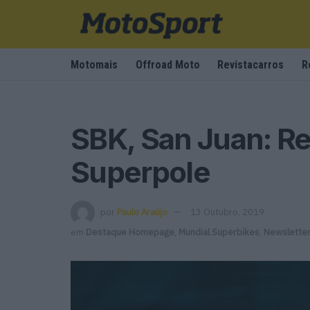
Motomais
Offroad Moto
Revistacarros
R
SBK, San Juan: Re
Superpole
por
Paulo Araújo
13 Outubro, 2019
em
Destaque Homepage
,
Mundial Superbikes
,
Newslette