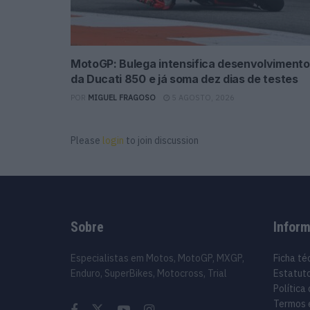
MotoGP: Bulega intensifica desenvolvimento
da Ducati 850 e já soma dez dias de testes
POR
MIGUEL FRAGOSO
5 AGOSTO, 2026
Please
login
to join discussion
Sobre
Infor
Especialistas em Motos, MotoGP, MXGP,
Ficha té
Enduro, SuperBikes, Motocross, Trial
Estatuto
Política
Termos 