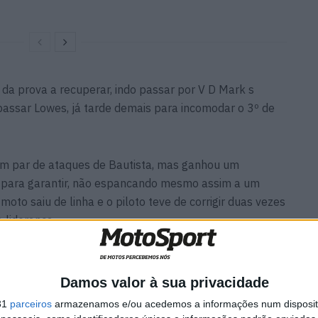
 da prova a recuperar, indo passar por V D Mark s
passar Lowes, já tarde demais para incomodar o 3º de
um par de ataques de Bautista, mas ganhou um
s para garantir, não espancando mesmo assim a um
to saiu de linha e o piloto teve de corrigir duas vezes
da liderança…
Damos valor à sua privacidade
31
parceiros
armazenamos e/ou acedemos a informações num dispositi