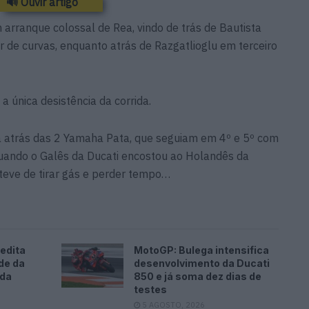
🔊 Ouvir artigo
 arranque colossal de Rea, vindo de trás de Bautista
de curvas, enquanto atrás de Razgatlioglu em terceiro
 única desistência da corrida.
a atrás das 2 Yamaha Pata, que seguiam em 4º e 5º com
uando o Galês da Ducati encostou ao Holandês da
 teve de tirar gás e perder tempo…
edita
MotoGP: Bulega intensifica
de da
desenvolvimento da Ducati
ada
850 e já soma dez dias de
testes
5 AGOSTO, 2026