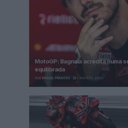
MotoGP: Bagnaia acredita numa s
equilibrada
POR
MIGUEL FRAGOSO
5 AGOSTO, 2026