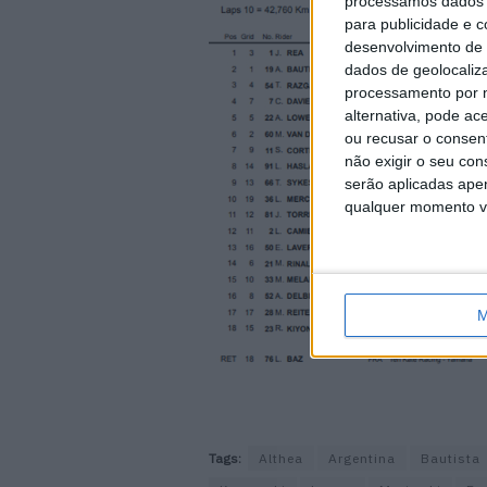
processamos dados p
para publicidade e 
desenvolvimento de 
dados de geolocaliza
processamento por n
alternativa, pode ac
ou recusar o consen
não exigir o seu co
serão aplicadas apen
qualquer momento vol
M
Tags:
Althea
Argentina
Bautista