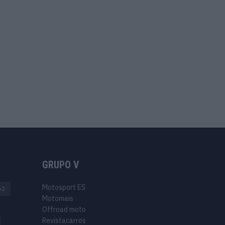
GRUPO V
Motosport ES
o2
Motomais
Offroad moto
Revistacarros