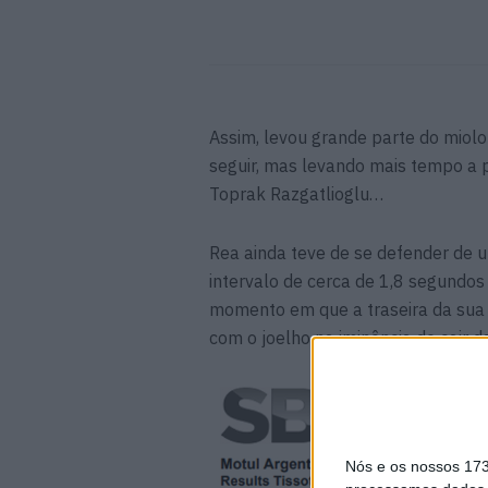
Assim, levou grande parte do miolo
seguir, mas levando mais tempo a 
Toprak Razgatlioglu…
Rea ainda teve de se defender de 
intervalo de cerca de 1,8 segundo
momento em que a traseira da sua mo
com o joelho na iminência de cair 
Nós e os nossos 17