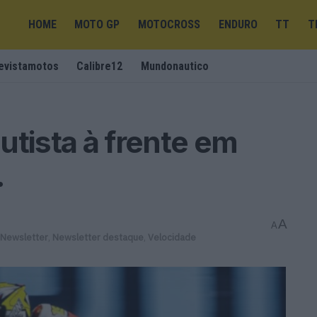
HOME
MOTO GP
MOTOCROSS
ENDURO
TT
T
evistamotos
Calibre12
Mundonautico
utista à frente em
…
A
A
Newsletter
,
Newsletter destaque
,
Velocidade