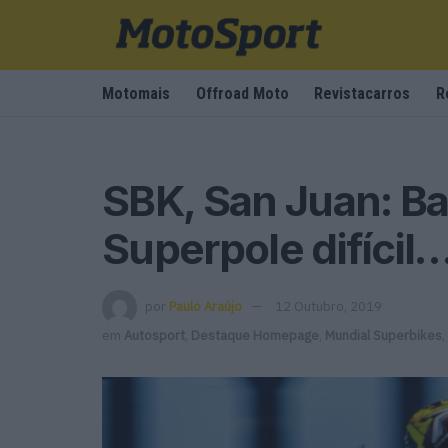
Motomais
Offroad Moto
Revistacarros
R
SBK, San Juan: Ba
Superpole difícil
por
Paulo Araújo
12 Outubro, 2019
em
Autosport
,
Destaque Homepage
,
Mundial Superbikes
,