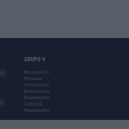
GRUPO V
Motosport ES
o2
Motomais
Offroad moto
Revistacarros
Revistamotos
r
Calibre12
Mundonautico