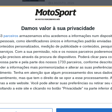
6 AGOSTO, 2026
Damos valor à sua privacidade
 por falar volumes da capacidade do Espanhol de
33
parceiros
armazenamos e/ou acedemos a informações num dispositi
essoais, como identificadores únicos e informações padrão enviadas 
rapassar condições extremas eficientemente.
conteúdos personalizados, medição de publicidade e conteúdos, pesqui
serviços.
Com a sua permissão, nós e os nossos parceiros poderemos 
ção precisos através da procura de dispositivos. Poderá clicar para co
ossa parte e pela parte dos nossos 1733 parceiros, conforme descrit
eder a informações mais pormenorizadas e alterar as suas preferência
timento.
Tenha em atenção que algum processamento dos seus dados
BMW
Camier
Davies
Ducati
Haslam
Honda
nsentimento, mas que tem o direito de se opor a esse processamento. A
a
San Juan
SBK
Sykes
Villicum
Yamaha
as a este website. Você pode alterar suas preferências ou retirar seu
tando a este site e clicando no botão "Privacidade" na parte inferior 