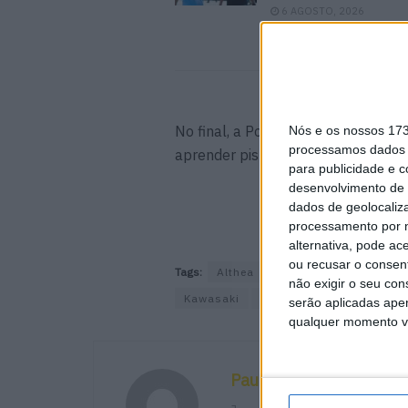
6 AGOSTO, 2026
No final, a Pole de Bautista acaba
Nós e os nossos 17
processamos dados p
aprender pistas rapidamente e ult
para publicidade e 
desenvolvimento de 
dados de geolocaliza
processamento por n
alternativa, pode ac
ou recusar o consen
Tags:
Althea
Argentina
Bautista
não exigir o seu co
Kawasaki
Lowes
Moriwaki
Re
serão aplicadas apen
qualquer momento vol
Paulo Araújo