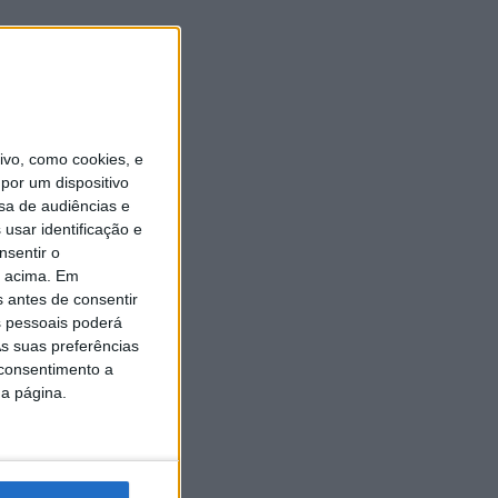
vo, como cookies, e
por um dispositivo
sa de audiências e
usar identificação e
nsentir o
o acima. Em
s antes de consentir
 pessoais poderá
s suas preferências
 consentimento a
da página.