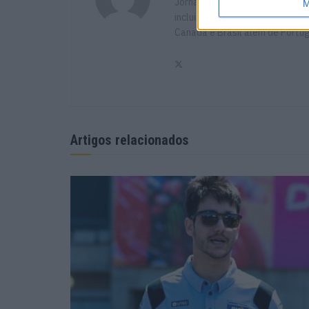
Jornalista especialista de vel
M
incluindo Imprensa, Radio e TV 
Canadá e Brasil além de Portu
Artigos relacionados