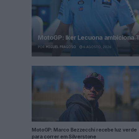
MotoGP: Iker Lecuona ambiciona T
POR
MIGUEL FRAGOSO
6 AGOSTO, 2026
MotoGP: Marco Bezzecchi recebe luz verde
para correr em Silverstone