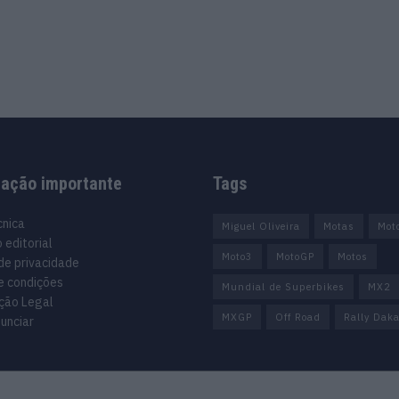
mação importante
Tags
cnica
Miguel Oliveira
Motas
Mot
 editorial
Moto3
MotoGP
Motos
 de privacidade
e condições
Mundial de Superbikes
MX2
ção Legal
MXGP
Off Road
Rally Daka
unciar