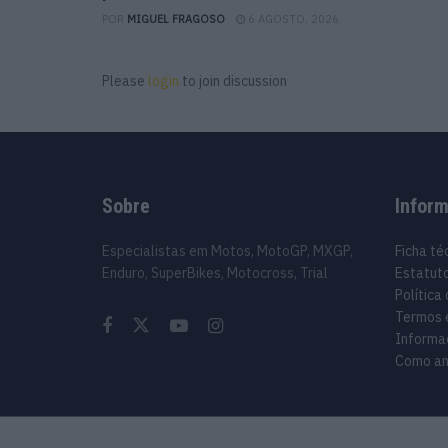
POR
MIGUEL FRAGOSO
6 AGOSTO, 2026
Please
login
to join discussion
Sobre
Infor
Especialistas em Motos, MotoGP, MXGP,
Ficha té
Enduro, SuperBikes, Motocross, Trial
Estatuto
Política
Termos 
Informa
Como an