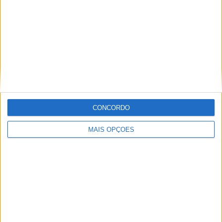
Informação importante
Ficha técnica
Estatuto editorial
Política de privacidade
Termos e condições
Informação Legal
CONCORDO
Como anunciar
MAIS OPÇÕES
Tags
Miguel Oliveira
Motas
Moto2
Moto3
MotoGP
Motos
Mundial de Superbikes
MX2
MXGP
Off Road
Rally Dakar