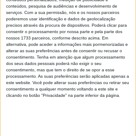
28 AGOSTO, 2025
conteúdos, pesquisa de audiências e desenvolvimento de
serviços.
Com a sua permissão, nós e os nossos parceiros
MotoGP: Paolo Campinoti (Pramac) faz
poderemos usar identificação e dados de geolocalização
revelações ‘desconfortáveis’ sobre Marc
precisos através da procura de dispositivos. Poderá clicar para
Márquez
consentir o processamento por nossa parte e pela parte dos
16 OUTUBRO, 2025
nossos 1733 parceiros, conforme descrito acima. Em
alternativa, pode aceder a informações mais pormenorizadas e
MotoGP: Toprak Razgatlioglu ‘muito
alterar as suas preferências antes de consentir ou recusar o
superior’ a Miguel Oliveira
consentimento.
Tenha em atenção que algum processamento
29 DEZEMBRO, 2025
dos seus dados pessoais poderá não exigir o seu
consentimento, mas que tem o direito de se opor a esse
processamento. As suas preferências serão aplicadas apenas a
este website. Você pode alterar suas preferências ou retirar seu
consentimento a qualquer momento voltando a este site e
clicando no botão "Privacidade" na parte inferior da página.
Sobre
Especialistas em Motos, MotoGP, MXGP, Enduro, SuperBikes,
Motocross, Trial