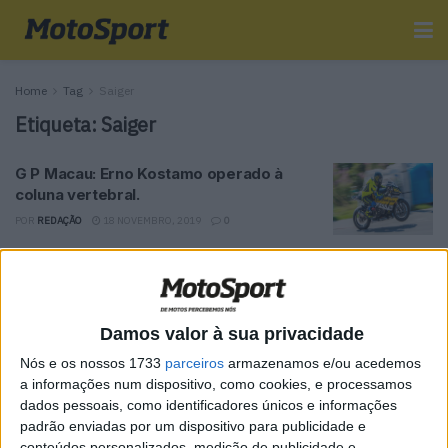
Home
Tag
Saiger
Etiqueta:
Saiger
G P Macau: Erno Kostamo operado à
coluna vertebral.
POR
REDAÇÃO
18 NOVEMBRO, 2019
0
Tendências
Comentários
Novidades
Damos valor à sua privacidade
MotoGP- Reviravolta com Oliveira na Honda
Nós e os nossos 1733
parceiros
armazenamos e/ou acedemos
8 SETEMBRO, 2025
a informações num dispositivo, como cookies, e processamos
dados pessoais, como identificadores únicos e informações
MotoGP: Reviravolta? Miguel Oliveira pode
padrão enviadas por um dispositivo para publicidade e
ter vaga em 2026
conteúdos personalizados, medição de publicidade e