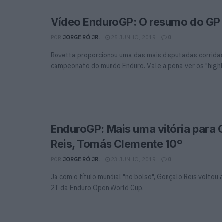
Vídeo EnduroGP: O resumo do GP d
POR
JORGE RÓ JR.
25 JUNHO, 2019
0
Rovetta proporcionou uma das mais disputadas corrida
campeonato do mundo Enduro. Vale a pena ver os "highlig
EnduroGP: Mais uma vitória para
Reis, Tomás Clemente 10º
POR
JORGE RÓ JR.
23 JUNHO, 2019
0
Já com o título mundial "no bolso", Gonçalo Reis voltou 
2T da Enduro Open World Cup.