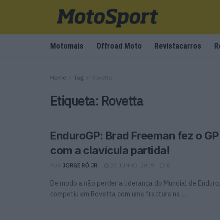
Motomais
Offroad Moto
Revistacarros
R
Home
Tag
Rovetta
Etiqueta:
Rovetta
EnduroGP: Brad Freeman fez o GP d
com a clavícula partida!
POR
JORGE RÓ JR.
25 JUNHO, 2019
0
De modo a não perder a liderança do Mundial de Enduro,
competiu em Rovetta com uma fractura na ...