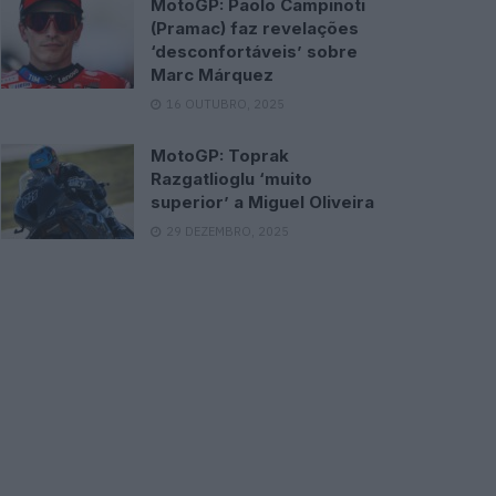
MotoGP: Paolo Campinoti
(Pramac) faz revelações
‘desconfortáveis’ sobre
Marc Márquez
16 OUTUBRO, 2025
MotoGP: Toprak
Razgatlioglu ‘muito
superior’ a Miguel Oliveira
29 DEZEMBRO, 2025