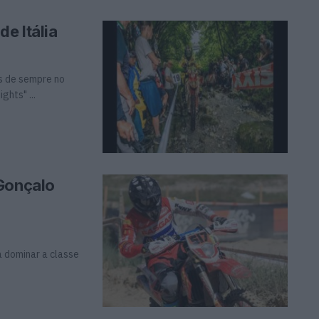
e Itália
s de sempre no
hts" ...
 Gonçalo
a dominar a classe