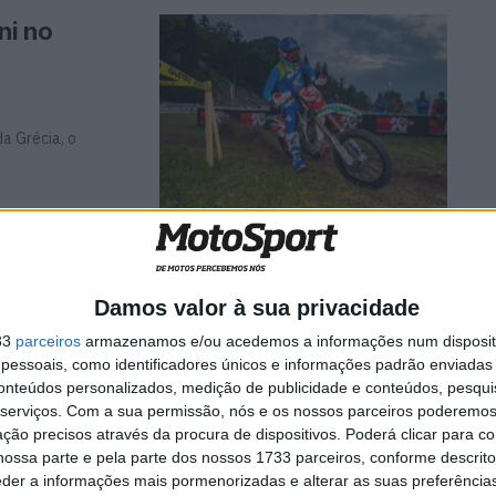
ni no
a Grécia, o
 Steve
gundo!!!
Damos valor à sua privacidade
33
parceiros
armazenamos e/ou acedemos a informações num dispositi
essoais, como identificadores únicos e informações padrão enviadas 
classe EnduroGP.
conteúdos personalizados, medição de publicidade e conteúdos, pesqui
serviços.
Com a sua permissão, nós e os nossos parceiros poderemos 
ção precisos através da procura de dispositivos. Poderá clicar para co
ossa parte e pela parte dos nossos 1733 parceiros, conforme descrit
eder a informações mais pormenorizadas e alterar as suas preferência