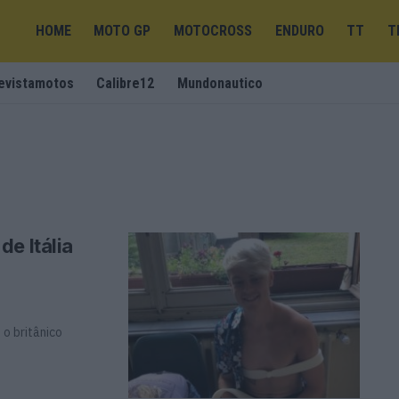
HOME
MOTO GP
MOTOCROSS
ENDURO
TT
T
evistamotos
Calibre12
Mundonautico
e Itália
 o britânico