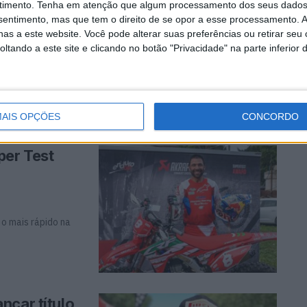
 título
timento.
Tenha em atenção que algum processamento dos seus dados
nsentimento, mas que tem o direito de se opor a esse processamento. A
as a este website. Você pode alterar suas preferências ou retirar seu
tando a este site e clicando no botão "Privacidade" na parte inferior 
asse 2T! A vitória
AIS OPÇÕES
CONCORDO
per Test
o mais rápido na
nçar título