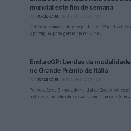
mundial este fim de semana
POR
JORGE RÓ JR.
21 JUNHO, 2019
0
Detentor de uma vantagem pontual de 88 pontos face a
o português pode garantir já no GP de ...
EnduroGP: Lendas da modalidade 
no Grande Prémio de Itália
POR
JORGE RÓ JR.
18 JUNHO, 2019
0
Por ocasião da 5ª ronda do Mundial de Enduro, vários pi
história na modalidade vão participar numa categoria ...