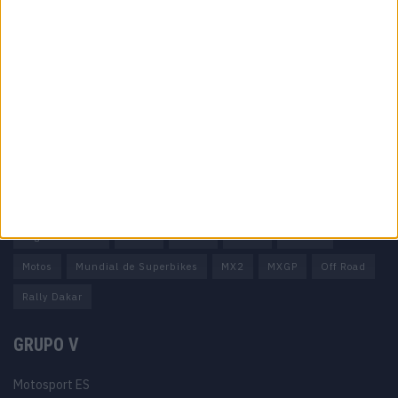
Informação importante
Ficha técnica
Estatuto editorial
Política de privacidade
Termos e condições
Informação Legal
Como anunciar
Tags
Miguel Oliveira
Motas
Moto2
Moto3
MotoGP
Motos
Mundial de Superbikes
MX2
MXGP
Off Road
Rally Dakar
GRUPO V
Motosport ES