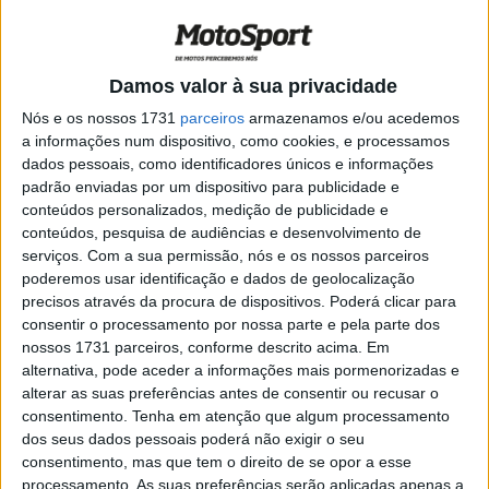
decisão do título
POR
PAULO ARAÚJO
18 OUTUBRO, 2025
0
SBK, Jerez – Bulega impõe-se na
Damos valor à sua privacidade
Superpole
Nós e os nossos 1731
parceiros
armazenamos e/ou acedemos
POR
PAULO ARAÚJO
18 OUTUBRO, 2025
0
a informações num dispositivo, como cookies, e processamos
dados pessoais, como identificadores únicos e informações
WSBK – As contas do Campeonato
padrão enviadas por um dispositivo para publicidade e
POR
PAULO ARAÚJO
16 OUTUBRO, 2025
0
conteúdos personalizados, medição de publicidade e
conteúdos, pesquisa de audiências e desenvolvimento de
serviços.
Com a sua permissão, nós e os nossos parceiros
SBK – Mesmo ausente, Petrucci é Melhor
poderemos usar identificação e dados de geolocalização
Independente de 2025
precisos através da procura de dispositivos. Poderá clicar para
POR
PAULO ARAÚJO
12 OUTUBRO, 2025
0
consentir o processamento por nossa parte e pela parte dos
nossos 1731 parceiros, conforme descrito acima. Em
Pode Toprak Razgatlıoğlu vencer em
alternativa, pode aceder a informações mais pormenorizadas e
MotoGP?
alterar as suas preferências antes de consentir ou recusar o
POR
PAULO ARAÚJO
10 OUTUBRO, 2025
0
consentimento.
Tenha em atenção que algum processamento
dos seus dados pessoais poderá não exigir o seu
SBK Estoril, antevisão-Toprak pode ser já
consentimento, mas que tem o direito de se opor a esse
Campeão
processamento. As suas preferências serão aplicadas apenas a