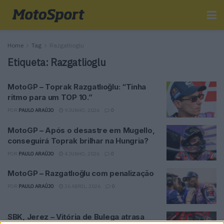
Home
Tag
Razgatlioglu
Etiqueta:
Razgatlioglu
MotoGP – Toprak Razgatlıoğlu: “Tinha
ritmo para um TOP 10.”
POR
PAULO ARAÚJO
9 JUNHO, 2026
0
MotoGP – Após o desastre em Mugello,
conseguirá Toprak brilhar na Hungria?
POR
PAULO ARAÚJO
4 JUNHO, 2026
0
MotoGP – Razgatlıoğlu com penalização
POR
PAULO ARAÚJO
26 ABRIL, 2026
0
SBK, Jerez – Vitória de Bulega atrasa