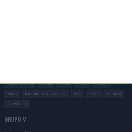
Informação importante
Ficha técnica
Estatuto editorial
Política de privacidade
Termos e condições
Informação Legal
Como anunciar
Tags
Miguel Oliveira
Motas
Moto2
Moto3
MotoGP
Motos
Mundial de Superbikes
MX2
MXGP
Off Road
Rally Dakar
GRUPO V