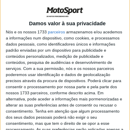
fora de Portimão
POR
PAULO ARAÚJO
12 ABRIL, 2021
0
Moto2, 2021, Teste Qatar, Dia 2: Manzi
Damos valor à sua privacidade
com o único tempo
Nós e os nossos 1733
parceiros
armazenamos e/ou acedemos
POR
PAULO ARAÚJO
20 MARÇO, 2021
0
a informações num dispositivo, como cookies, e processamos
dados pessoais, como identificadores únicos e informações
As outras classes de GP, 26: A Rotax
padrão enviadas por um dispositivo para publicidade e
POR
PAULO ARAÚJO
11 FEVEREIRO, 2021
0
conteúdos personalizados, medição de publicidade e
conteúdos, pesquisa de audiências e desenvolvimento de
serviços.
Com a sua permissão, nós e os nossos parceiros
As outras classes de GP, 25: A Honda
poderemos usar identificação e dados de geolocalização
RS250RF
precisos através da procura de dispositivos. Poderá clicar para
POR
PAULO ARAÚJO
10 FEVEREIRO, 2021
0
consentir o processamento por nossa parte e pela parte dos
nossos 1733 parceiros, conforme descrito acima. Em
MotoE, 2021: Miquel Pons e Kevin Zannoni
alternativa, pode aceder a informações mais pormenorizadas e
no E-Team LCR
alterar as suas preferências antes de consentir ou recusar o
POR
PAULO ARAÚJO
2 FEVEREIRO, 2021
0
consentimento.
Tenha em atenção que algum processamento
dos seus dados pessoais poderá não exigir o seu
Moto2, 2020, Valência: Hector Garzo,
consentimento, mas que tem o direito de se opor a esse
Flexbox HP, segundo a 0,072s
processamento. As suas preferências serão aplicadas apenas a