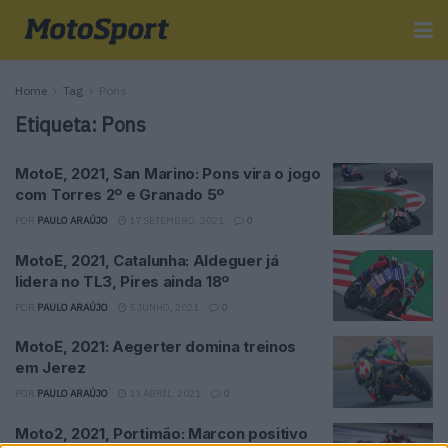
Home
Tag
Pons
Etiqueta:
Pons
MotoE, 2021, San Marino: Pons vira o jogo
com Torres 2º e Granado 5º
POR
PAULO ARAÚJO
17 SETEMBRO, 2021
0
MotoE, 2021, Catalunha: Aldeguer já
lidera no TL3, Pires ainda 18º
POR
PAULO ARAÚJO
5 JUNHO, 2021
0
MotoE, 2021: Aegerter domina treinos
em Jerez
POR
PAULO ARAÚJO
13 ABRIL, 2021
0
Moto2, 2021, Portimão: Marcon positivo