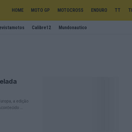
HOME
MOTO GP
MOTOCROSS
ENDURO
TT
T
evistamotos
Calibre12
Mundonautico
celada
uropa, a edição
contecido ...