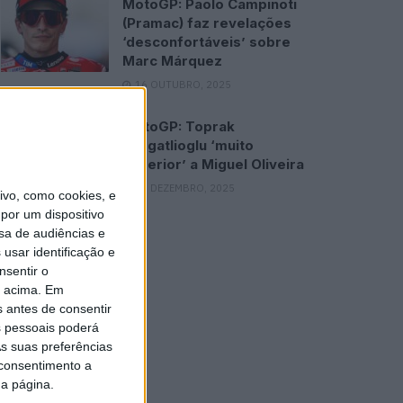
MotoGP: Paolo Campinoti
(Pramac) faz revelações
‘desconfortáveis’ sobre
Marc Márquez
16 OUTUBRO, 2025
MotoGP: Toprak
Razgatlioglu ‘muito
superior’ a Miguel Oliveira
29 DEZEMBRO, 2025
vo, como cookies, e
por um dispositivo
sa de audiências e
usar identificação e
nsentir o
o acima. Em
s antes de consentir
 pessoais poderá
s suas preferências
 consentimento a
da página.