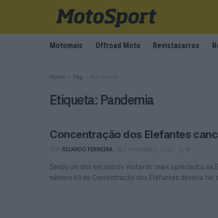
Motomais
Offroad Moto
Revistacarros
R
Home
Tag
Pandemia
Etiqueta:
Pandemia
Concentração dos Elefantes can
POR
RICARDO FERREIRA
2 FEVEREIRO, 2021
0
Sendo um dos encontros ‘motards’ mais apreciados na E
número 65 da Concentração dos Elefantes deveria ter a