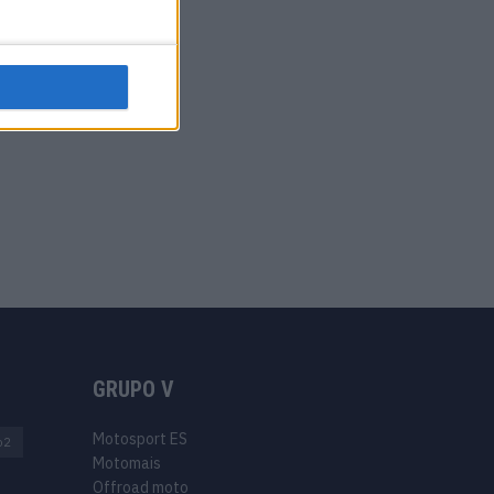
GRUPO V
Motosport ES
o2
Motomais
Offroad moto