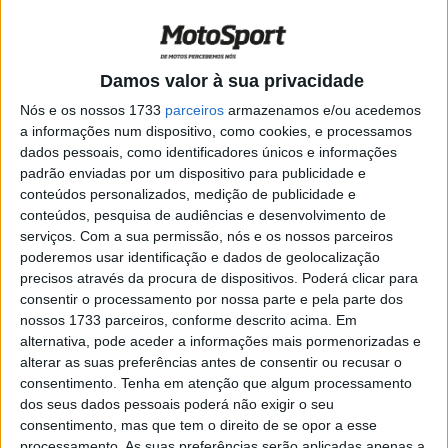
a vencer
POR
ALEXANDRE MELO
5 JANEIRO, 2018
0
Africa Eco Race: Luís e Rui Oliveira em
Damos valor à sua privacidade
grande nível
Nós e os nossos 1733
parceiros
armazenamos e/ou acedemos
POR
ALEXANDRE MELO
4 JANEIRO, 2018
0
a informações num dispositivo, como cookies, e processamos
dados pessoais, como identificadores únicos e informações
Africa Eco Race: Rui Oliveira, o melhor
padrão enviadas por um dispositivo para publicidade e
português no arranque
conteúdos personalizados, medição de publicidade e
POR
ALEXANDRE MELO
3 JANEIRO, 2018
0
conteúdos, pesquisa de audiências e desenvolvimento de
serviços.
Com a sua permissão, nós e os nossos parceiros
África Eco Race: Apresentação da prova
poderemos usar identificação e dados de geolocalização
em Lisboa na quarta-feira
precisos através da procura de dispositivos. Poderá clicar para
POR
REDACÇÃO
18 DEZEMBRO, 2017
0
consentir o processamento por nossa parte e pela parte dos
nossos 1733 parceiros, conforme descrito acima. Em
África Eco Race: Paolo Ceci é o novo
alternativa, pode aceder a informações mais pormenorizadas e
líder, Didier Frederico melhor luso
alterar as suas preferências antes de consentir ou recusar o
POR
ALEXANDRE MELO
3 JANEIRO, 2017
0
consentimento.
Tenha em atenção que algum processamento
dos seus dados pessoais poderá não exigir o seu
Pal Anders Ullevalseter vence África
consentimento, mas que tem o direito de se opor a esse
Race, Fernando Sousa 7º, Fernando
processamento. As suas preferências serão aplicadas apenas a