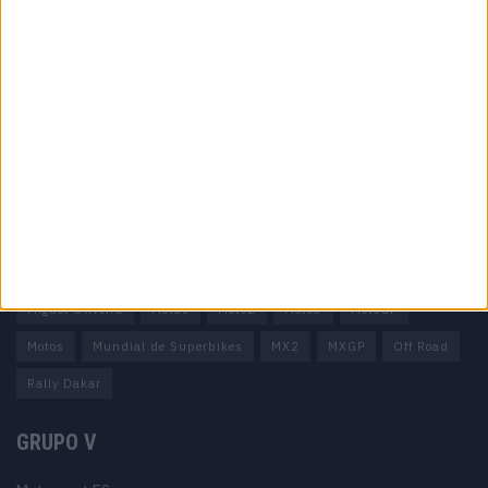
Informação importante
Ficha técnica
Estatuto editorial
Política de privacidade
Termos e condições
Informação Legal
Como anunciar
Tags
Miguel Oliveira
Motas
Moto2
Moto3
MotoGP
Motos
Mundial de Superbikes
MX2
MXGP
Off Road
Rally Dakar
GRUPO V