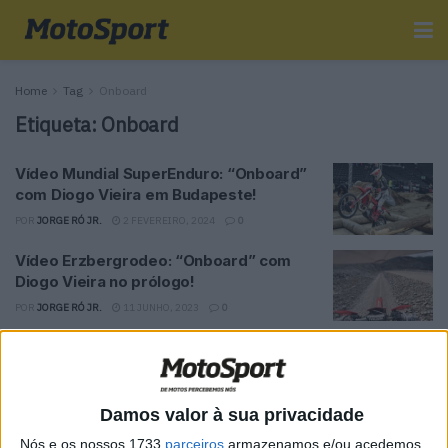
Home
Tag
Onboard
Etiqueta:
Onboard
Vídeo Mundial SuperEnduro: “Onboard”
com Diogo Vieira em Budapeste!
POR
JORGE RÓ JR.
2 FEVEREIRO, 2024
0
Vídeo Erzbergrodeo: “Onboard” com
Diogo Vieira no prólogo!
POR
JORGE RÓ JR.
11 JUNHO, 2023
0
Vídeo Erzbergrodeo: “Onboard” com o
vencedor do prólogo, Andrea Verona!
POR
JORGE RÓ JR.
11 JUNHO, 2023
0
Damos valor à sua privacidade
Vídeo MXGP, Águeda: Onboard com
Nós e os nossos 1733
parceiros
armazenamos e/ou acedemos