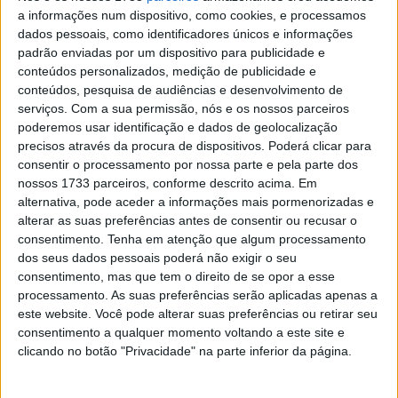
Alberto e Fernández!
a informações num dispositivo, como cookies, e processamos
POR
JORGE RÓ JR.
24 ABRIL, 2023
0
dados pessoais, como identificadores únicos e informações
padrão enviadas por um dispositivo para publicidade e
Vídeo Mundial SuperEnduro, Polónia II:
conteúdos personalizados, medição de publicidade e
Conheça o circuito de Gliwice com Diogo
conteúdos, pesquisa de audiências e desenvolvimento de
Vieira
serviços.
Com a sua permissão, nós e os nossos parceiros
POR
JORGE RÓ JR.
18 MARÇO, 2023
0
poderemos usar identificação e dados de geolocalização
precisos através da procura de dispositivos. Poderá clicar para
Vídeo EnduroGP, Coimbra: ”Onboard” no
consentir o processamento por nossa parte e pela parte dos
percurso do Grande Prémio de Portugal
nossos 1733 parceiros, conforme descrito acima. Em
POR
JORGE RÓ JR.
30 JUNHO, 2022
0
alternativa, pode aceder a informações mais pormenorizadas e
alterar as suas preferências antes de consentir ou recusar o
Vídeo MXGP, Águeda: Fernández vs
consentimento.
Tenha em atenção que algum processamento
Gajser, as imagens “onboard”!
dos seus dados pessoais poderá não exigir o seu
consentimento, mas que tem o direito de se opor a esse
POR
JORGE RÓ JR.
3 ABRIL, 2022
0
processamento. As suas preferências serão aplicadas apenas a
este website. Você pode alterar suas preferências ou retirar seu
consentimento a qualquer momento voltando a este site e
Tendências
Comentários
Novidades
clicando no botão "Privacidade" na parte inferior da página.
MotoGP- Reviravolta com Oliveira na Honda