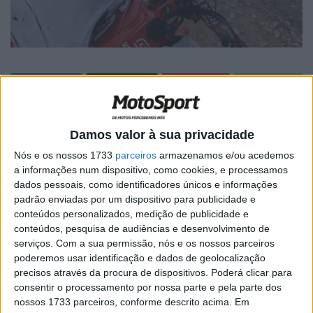
Artigos relacionados
Damos valor à sua privacidade
Nós e os nossos 1733
parceiros
armazenamos e/ou acedemos
MotoGP: Iker Lecuona ambiciona Top 10 em
a informações num dispositivo, como cookies, e processamos
Silverstone
dados pessoais, como identificadores únicos e informações
6 AGOSTO, 2026
padrão enviadas por um dispositivo para publicidade e
conteúdos personalizados, medição de publicidade e
MotoGP: Marco Bezzecchi recebe luz verde
conteúdos, pesquisa de audiências e desenvolvimento de
para correr em Silverstone
serviços.
Com a sua permissão, nós e os nossos parceiros
6 AGOSTO, 2026
poderemos usar identificação e dados de geolocalização
precisos através da procura de dispositivos. Poderá clicar para
consentir o processamento por nossa parte e pela parte dos
nossos 1733 parceiros, conforme descrito acima. Em