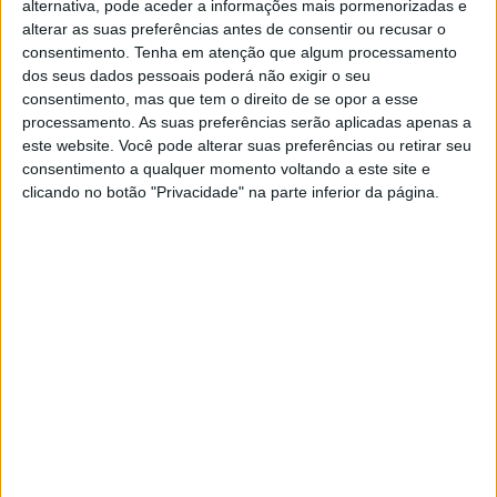
alternativa, pode aceder a informações mais pormenorizadas e
alterar as suas preferências antes de consentir ou recusar o
🔊 Ouvir artigo
consentimento.
Tenha em atenção que algum processamento
dos seus dados pessoais poderá não exigir o seu
Quer descobrir como se consegue o melhor tempo na
consentimento, mas que tem o direito de se opor a esse
mítica estrada de ferro que é o palco do prólogo do Red
processamento. As suas preferências serão aplicadas apenas a
este website. Você pode alterar suas preferências ou retirar seu
Bull Erzbergrodeo? Então não perca as imagens
consentimento a qualquer momento voltando a este site e
“onboard” de Andrea Verona!
clicando no botão "Privacidade" na parte inferior da página.