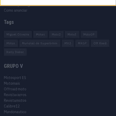
Informação Legal
Como anunciar
Tags
Miguel Oliveira
Motas
Moto2
Moto3
MotoGP
Motos
Mundial de Superbikes
MX2
MXGP
Off Road
Rally Dakar
GRUPO V
Motosport ES
Motomais
Offroad moto
Revistacarros
Revistamotos
Calibre12
Mundonautico