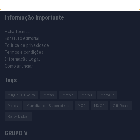
Informação importante
Ficha técnica
Estatuto editorial
Política de privacidade
Termos e condições
Informação Legal
Como anunciar
Tags
Miguel Oliveira
Motas
Moto2
Moto3
MotoGP
Motos
Mundial de Superbikes
MX2
MXGP
Off Road
Rally Dakar
GRUPO V