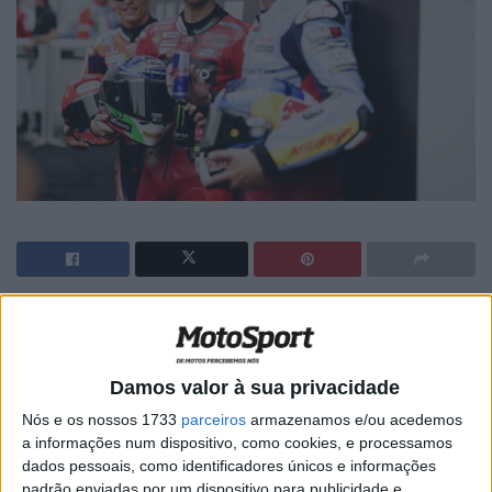
🔊 Ouvir artigo
Pecco Bagnaia cruzou-se com Marc
Damos valor à sua privacidade
Márquez quando o piloto da Repsol Honda
Nós e os nossos 1733
parceiros
armazenamos e/ou acedemos
estava a sair do pit-lane e, embora o seis
a informações num dispositivo, como cookies, e processamos
dados pessoais, como identificadores únicos e informações
vezes campeão de MotoGP parecesse
padrão enviadas por um dispositivo para publicidade e