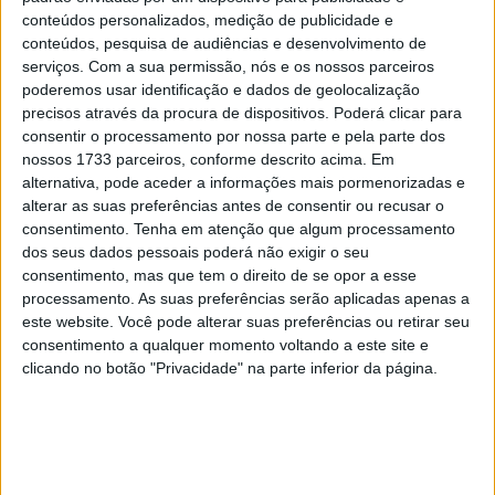
estar bem à frente do italiano, Bagnaia
conteúdos personalizados, medição de publicidade e
conteúdos, pesquisa de audiências e desenvolvimento de
pensou que o espanhol ia persegui-lo à
serviços.
Com a sua permissão, nós e os nossos parceiros
procura de ‘boleia’…
poderemos usar identificação e dados de geolocalização
precisos através da procura de dispositivos. Poderá clicar para
consentir o processamento por nossa parte e pela parte dos
nossos 1733 parceiros, conforme descrito acima. Em
alternativa, pode aceder a informações mais pormenorizadas e
alterar as suas preferências antes de consentir ou recusar o
consentimento.
Tenha em atenção que algum processamento
dos seus dados pessoais poderá não exigir o seu
consentimento, mas que tem o direito de se opor a esse
processamento. As suas preferências serão aplicadas apenas a
este website. Você pode alterar suas preferências ou retirar seu
consentimento a qualquer momento voltando a este site e
clicando no botão "Privacidade" na parte inferior da página.
A partir daí, vimos na qualificação (Q2) um furioso
Bagnaia alcançar Marquez acenando com as mãos e
apontando para a sua cabeça, presumivelmente
deixando o natural de Cervera incrédulo com a situação.