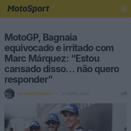
MotoGP, Bagnaia
equivocado e irritado com
Marc Márquez: “Estou
cansado disso… não quero
responder”
A
por
Ricardo Ferreira
11 Junho, 2023
A