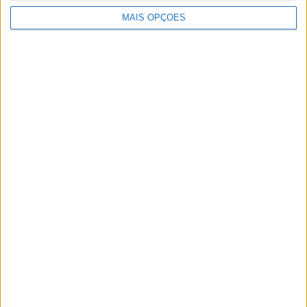
MAIS OPÇÕES
Artigos relacionados
MotoGP: Jack Miller prepara adeus após 16
temporadas nos Grandes Prémios
POR
MIGUEL FRAGOSO
8 AGOSTO, 2026