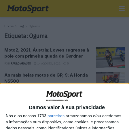
Home
Tag
Oguma
Etiqueta:
Oguma
Moto2, 2021, Áustria: Lowes regressa à
pole com primeira queda de Gardner
POR
PAULO ARAÚJO
14 AGOSTO, 2021
0
As mais belas motos de GP, 9: A Honda
NS500
POR
PAULO ARAÚJO
29 DEZEMBRO, 2020
0
Moto3: Suzuki, Migno, Arenas e Ogura
vão para a Q2
Damos valor à sua privacidade
POR
PAULO ARAÚJO
15 JUNHO, 2019
0
Nós e os nossos 1733
parceiros
armazenamos e/ou acedemos
a informações num dispositivo, como cookies, e processamos
Moto3 dá o pontapé de saída no Qatar –
dados pessoais, como identificadores únicos e informações