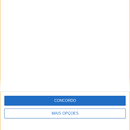
29 DEZEMBRO, 2025
Sobre
Especialistas em Motos, MotoGP, MXGP, Enduro, SuperBikes,
Motocross, Trial
Informação importante
CONCORDO
Ficha técnica
MAIS OPÇÕES
Estatuto editorial
Política de privacidade