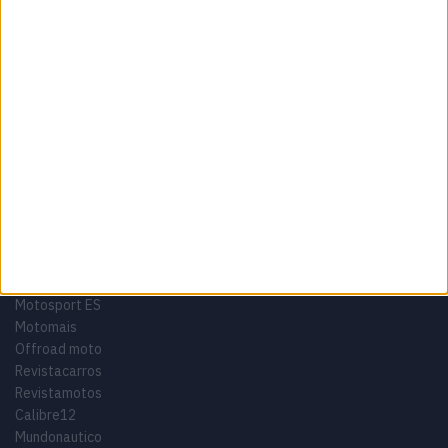
Termos e condições
Informação Legal
Como anunciar
Tags
Miguel Oliveira
Motas
Moto2
Moto3
MotoGP
Motos
Mundial de Superbikes
MX2
MXGP
Off Road
Rally Dakar
GRUPO V
Motosport ES
Motomais
Offroad moto
Revistacarros
Revistamotos
Calibre12
Mundonautico