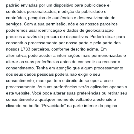
Previsão
padrão enviadas por um dispositivo para publicidade e
POR
PAULO ARAÚJO
6 MARÇO, 2019
0
conteúdos personalizados, medição de publicidade e
conteúdos, pesquisa de audiências e desenvolvimento de
serviços.
Com a sua permissão, nós e os nossos parceiros
Tendências
Comentários
Novidades
poderemos usar identificação e dados de geolocalização
precisos através da procura de dispositivos. Poderá clicar para
consentir o processamento por nossa parte e pela parte dos
MotoGP- Reviravolta com Oliveira na Honda
nossos 1733 parceiros, conforme descrito acima. Em
8 SETEMBRO, 2025
alternativa, pode aceder a informações mais pormenorizadas e
alterar as suas preferências antes de consentir ou recusar o
MotoGP: Reviravolta? Miguel Oliveira pode
consentimento.
Tenha em atenção que algum processamento
ter vaga em 2026
dos seus dados pessoais poderá não exigir o seu
consentimento, mas que tem o direito de se opor a esse
28 AGOSTO, 2025
processamento. As suas preferências serão aplicadas apenas a
este website. Você pode alterar suas preferências ou retirar seu
MotoGP: Paolo Campinoti (Pramac) faz
revelações ‘desconfortáveis’ sobre Marc
consentimento a qualquer momento voltando a este site e
Márquez
clicando no botão "Privacidade" na parte inferior da página.
16 OUTUBRO, 2025
MotoGP: Toprak Razgatlioglu ‘muito
superior’ a Miguel Oliveira