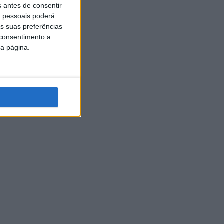
s antes de consentir
 pessoais poderá
s suas preferências
 consentimento a
da página.