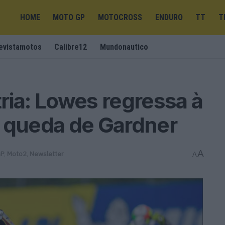
HOME
MOTO GP
MOTOCROSS
ENDURO
TT
T
evistamotos
Calibre12
Mundonautico
ria: Lowes regressa à
a queda de Gardner
A
GP
,
Moto2
,
Newsletter
A