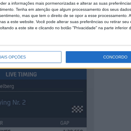
7 AGOSTO, 2026
eder a informações mais pormenorizadas e alterar as suas preferência
timento.
Tenha em atenção que algum processamento dos seus dados
nsentimento, mas que tem o direito de se opor a esse processamento. A
as a este website. Você pode alterar suas preferências ou retirar seu
tando a este site e clicando no botão "Privacidade" na parte inferior 
segundos do final que baixou a cabeça para fazer a
rva um sem mais hipóteses, e Raul Fernández saltava
AIS OPÇÕES
CONCORDO