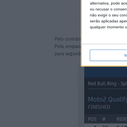
7 AGOSTO, 2026
alternativa, pode ac
ou recusar o consen
não exigir o seu co
serão aplicadas apen
qualquer momento vol
Pelo contrário foi Sam Lowes a 30 
Pole, enquanto Gardner caía na cu
para segundo mesmo à bandeira!
M