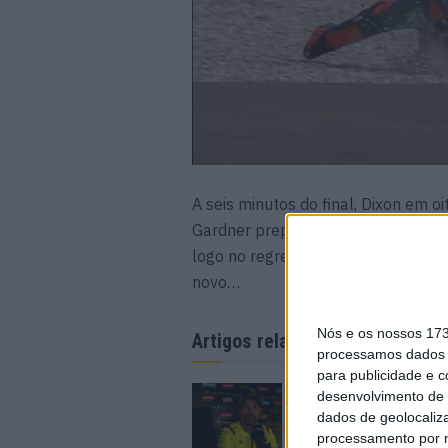
A seis minutos do final, Dixon em 
Gardner preparava-se para a sua 
logo no regresso à pista saltou par
novo…
Nós e os nossos 17
Artigos relacionados
processamos dados p
para publicidade e 
WSBK: Morbidelli re
desenvolvimento de 
rumores que o colo
dados de geolocaliza
Ducati oficial
processamento por n