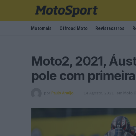
Motomais
Offroad Moto
Revistacarros
R
Moto2, 2021, Áust
pole com primeir
por
Paulo Araújo
14 Agosto, 2021
em
Moto 