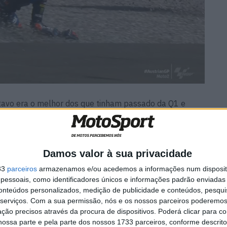
oitavo era o melhor dos que tinham passado da Q1 e
segunda parte da sessão, tendo baixado para 12º mas
a terceiro, e ainda tinha três minutos para tentar de
Damos valor à sua privacidade
33
parceiros
armazenamos e/ou acedemos a informações num dispositi
essoais, como identificadores únicos e informações padrão enviadas 
conteúdos personalizados, medição de publicidade e conteúdos, pesqui
age aos
MotoGP: Moto3, David
serviços.
Com a sua permissão, nós e os nossos parceiros poderemos 
cam na
Almansa comanda FP1 em
ção precisos através da procura de dispositivos. Poderá clicar para co
Silverstone
ossa parte e pela parte dos nossos 1733 parceiros, conforme descrit