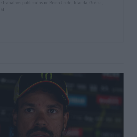
e trabalhos publicados no Reino Unido, Irlanda, Grécia,
gal