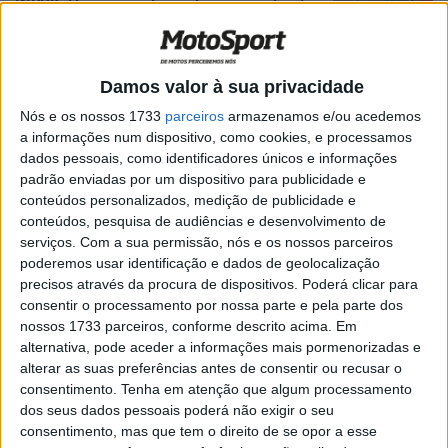
WSBK: Horários e favoritos para a final
de Jerez
POR
RICARDO FERREIRA
16 OUTUBRO, 2024
0
Damos valor à sua privacidade
WSBK, Estoril: Ivo Lopes em fim de
semana de sonho
Nós e os nossos 1733
parceiros
armazenamos e/ou acedemos
a informações num dispositivo, como cookies, e processamos
POR
RICARDO FERREIRA
14 OUTUBRO, 2024
0
dados pessoais, como identificadores únicos e informações
WSBK, Alvaro Bautista (3º.): “Foi
padrão enviadas por um dispositivo para publicidade e
impossível acompanhar o ritmo do
conteúdos personalizados, medição de publicidade e
Toprak”
conteúdos, pesquisa de audiências e desenvolvimento de
serviços.
Com a sua permissão, nós e os nossos parceiros
POR
RICARDO FERREIRA
13 OUTUBRO, 2024
0
poderemos usar identificação e dados de geolocalização
WSBK, Estoril: Toprak vence e humilha as
precisos através da procura de dispositivos. Poderá clicar para
estrelas da Ducati
consentir o processamento por nossa parte e pela parte dos
nossos 1733 parceiros, conforme descrito acima. Em
POR
RICARDO FERREIRA
13 OUTUBRO, 2024
0
alternativa, pode aceder a informações mais pormenorizadas e
WSBK, Estoril, Warm Up: Alex Lowes o
alterar as suas preferências antes de consentir ou recusar o
mais rápido, Ivo Lopes 8º
consentimento.
Tenha em atenção que algum processamento
dos seus dados pessoais poderá não exigir o seu
POR
RICARDO FERREIRA
13 OUTUBRO, 2024
0
consentimento, mas que tem o direito de se opor a esse