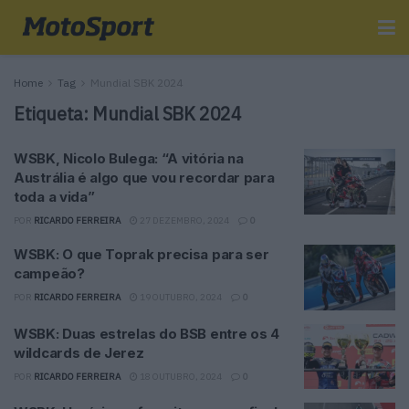
Home
Tag
Mundial SBK 2024
Etiqueta:
Mundial SBK 2024
WSBK, Nicolo Bulega: “A vitória na
Austrália é algo que vou recordar para
toda a vida”
POR
RICARDO FERREIRA
27 DEZEMBRO, 2024
0
WSBK: O que Toprak precisa para ser
campeão?
POR
RICARDO FERREIRA
19 OUTUBRO, 2024
0
WSBK: Duas estrelas do BSB entre os 4
wildcards de Jerez
POR
RICARDO FERREIRA
18 OUTUBRO, 2024
0