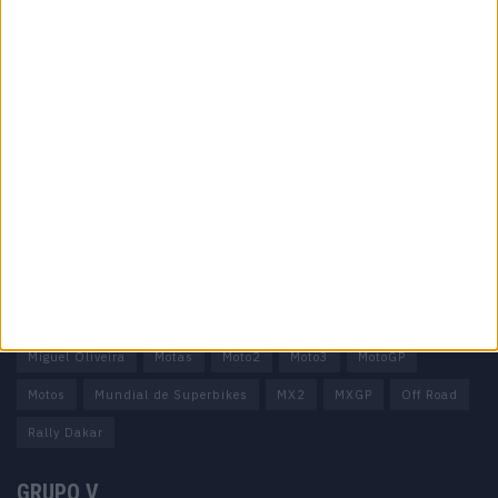
Informação importante
Ficha técnica
Estatuto editorial
Política de privacidade
Termos e condições
Informação Legal
Como anunciar
Tags
Miguel Oliveira
Motas
Moto2
Moto3
MotoGP
Motos
Mundial de Superbikes
MX2
MXGP
Off Road
Rally Dakar
GRUPO V