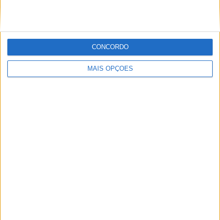
POR
MIGUEL FRAGOSO
9 AGOSTO, 2026
CONCORDO
MAIS OPÇÕES
MotoGP: ‘Hat-trick’ Aprilia em Silverstone! Primeiras
impressões de Raúl, Martín e Bezzecchi
POR
MIGUEL FRAGOSO
9 AGOSTO, 2026
Please
login
to join discussion