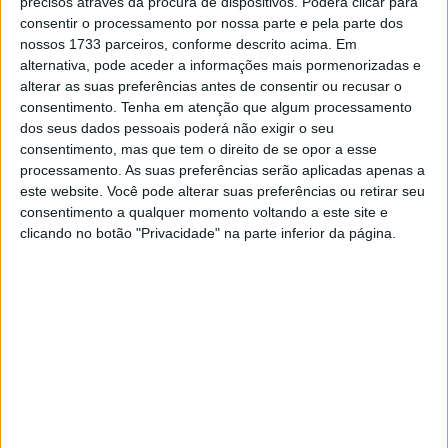
precisos através da procura de dispositivos. Poderá clicar para
ia fazer, usámos um pneu diferente. Todos os pilotos
consentir o processamento por nossa parte e pela parte dos
usaram o pneu macio, eu usei o SC0 standard. O meu
nossos 1733 parceiros, conforme descrito acima. Em
alternativa, pode aceder a informações mais pormenorizadas e
ritmo estava muito forte. No início da corrida, estou
alterar as suas preferências antes de consentir ou recusar o
apenas à espera e a observar. Não estou a forçar
consentimento.
Tenha em atenção que algum processamento
imediatamente, mas comecei a construir lentamente o
dos seus dados pessoais poderá não exigir o seu
resultado. Fiz um bom trabalho e estou muito contente”.
consentimento, mas que tem o direito de se opor a esse
processamento. As suas preferências serão aplicadas apenas a
Sobre a luta pelo título, o #54 comentou:
“Não sei se
este website. Você pode alterar suas preferências ou retirar seu
consentimento a qualquer momento voltando a este site e
amanhã eu ganhar a corrida e o Bulega terminar em
clicando no botão "Privacidade" na parte inferior da página.
segundo, eu não sou campeão. Mas não estou a pensar
nisso, estou apenas concentrado em terminar o
campeonato em Jerez e a desfrutar da corrida. O meu
objetivo são três vitórias este fim de semana e estou
aqui para isso”.
Concuiu ‘El Turco’.
Artigos relacionados
MotoGP: Moto3,David Almansa vence em