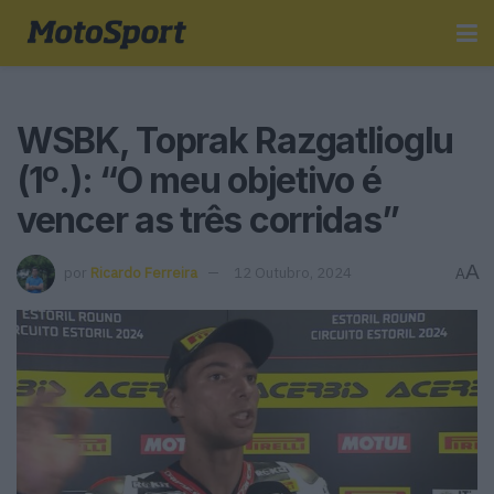
WSBK, Toprak Razgatlioglu
(1º.): “O meu objetivo é
vencer as três corridas”
A
por
Ricardo Ferreira
12 Outubro, 2024
A