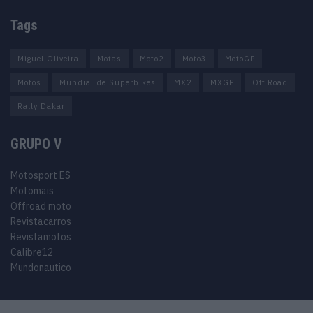
Tags
Miguel Oliveira
Motas
Moto2
Moto3
MotoGP
Motos
Mundial de Superbikes
MX2
MXGP
Off Road
Rally Dakar
GRUPO V
Motosport ES
Motomais
Offroad moto
Revistacarros
Revistamotos
Calibre12
Mundonautico