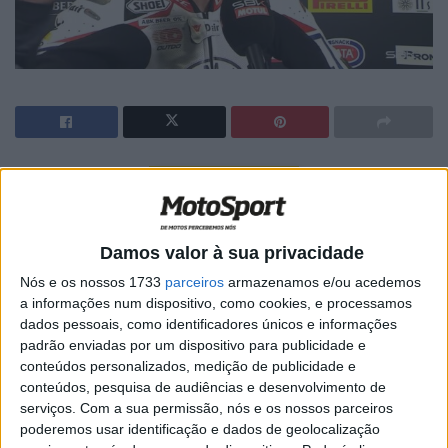
🔊 Ouvir artigo
Toprak Razgatlioglu (BMW) foi o melhor em ambas as
sessões de treinos de sexta-feira, em condições de piso
Damos valor à sua privacidade
seco e molhado, e depois converteu isso em pole position
Nós e os nossos 1733
parceiros
armazenamos e/ou acedemos
na sessão Tissot Superpole de sábado de manhã,
a informações num dispositivo, como cookies, e processamos
obtendo a sua sexta pole da época. Daí ao triunfo
dados pessoais, como identificadores únicos e informações
incotestável na corrida 1 da tarde, foi apenas um
padrão enviadas por um dispositivo para publicidade e
conteúdos personalizados, medição de publicidade e
pequeno passo.
conteúdos, pesquisa de audiências e desenvolvimento de
serviços.
Com a sua permissão, nós e os nossos parceiros
Reflectindo sobre a sua vitória, Razgatlioglu disse:
“A
poderemos usar identificação e dados de geolocalização
corrida foi muito difícil, porque não sabíamos que tempo