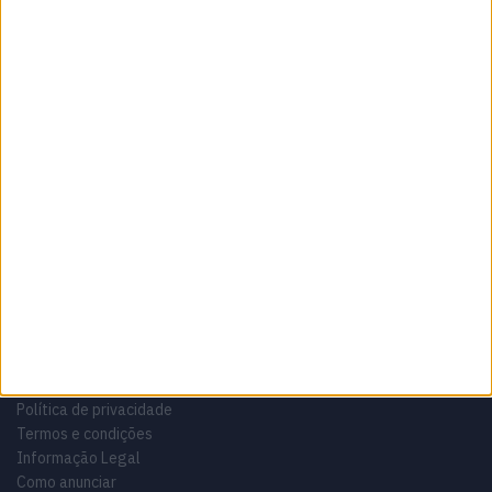
Sobre
Especialistas em Motos, MotoGP, MXGP, Enduro, SuperBikes,
Motocross, Trial
Informação importante
Ficha técnica
Estatuto editorial
Política de privacidade
Termos e condições
Informação Legal
Como anunciar