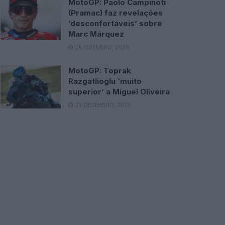
MotoGP: Paolo Campinoti
(Pramac) faz revelações
‘desconfortáveis’ sobre
Marc Márquez
16 OUTUBRO, 2025
MotoGP: Toprak
Razgatlioglu ‘muito
superior’ a Miguel Oliveira
29 DEZEMBRO, 2025