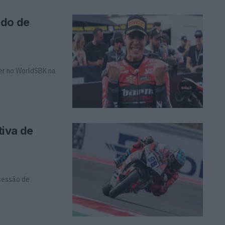
ado de
rer no WorldSBK na
iva de
 sessão de