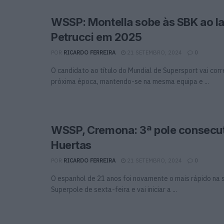
WSSP: Montella sobe às SBK ao l
Petrucci em 2025
POR
RICARDO FERREIRA
21 SETEMBRO, 2024
0
O candidato ao título do Mundial de Supersport vai cor
próxima época, mantendo-se na mesma equipa e ...
WSSP, Cremona: 3ª pole consecut
Huertas
POR
RICARDO FERREIRA
21 SETEMBRO, 2024
0
O espanhol de 21 anos foi novamente o mais rápido na
Superpole de sexta-feira e vai iniciar a ...