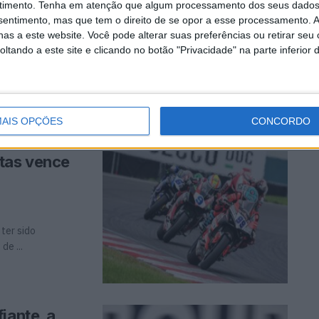
ole em
timento.
Tenha em atenção que algum processamento dos seus dados
nsentimento, mas que tem o direito de se opor a esse processamento. A
as a este website. Você pode alterar suas preferências ou retirar seu
tando a este site e clicando no botão "Privacidade" na parte inferior 
an Huertas na
 vermelha. Lucas
AIS OPÇÕES
CONCORDO
rtas vence
 ter sido
de ...
iante, a