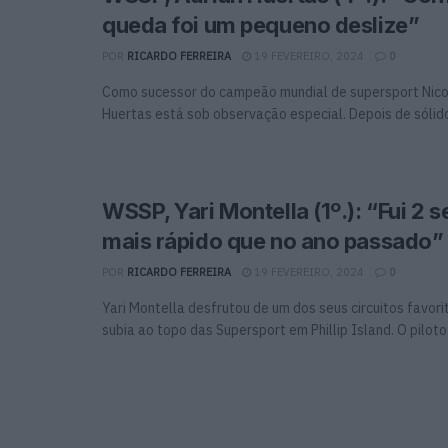
queda foi um pequeno deslize”
POR
RICARDO FERREIRA
19 FEVEREIRO, 2024
0
Como sucessor do campeão mundial de supersport Nico
Huertas está sob observação especial. Depois de sólidos
WSSP, Yari Montella (1º.): “Fui 2
mais rápido que no ano passado”
POR
RICARDO FERREIRA
19 FEVEREIRO, 2024
0
Yari Montella desfrutou de um dos seus circuitos favor
subia ao topo das Supersport em Phillip Island. O piloto .