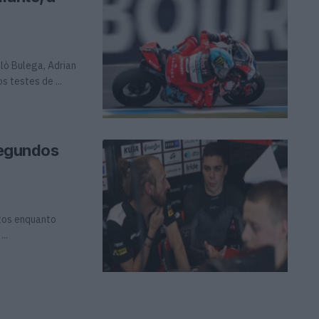
lò Bulega, Adrian
 testes de ...
 segundos
itos enquanto
..