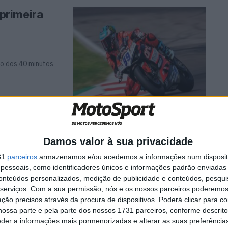
primeira
to dos 40 minutos
nce duelo
Damos valor à sua privacidade
31
parceiros
armazenamos e/ou acedemos a informações num dispositi
essoais, como identificadores únicos e informações padrão enviadas 
port 2024 em
conteúdos personalizados, medição de publicidade e conteúdos, pesqui
, que ...
serviços.
Com a sua permissão, nós e os nossos parceiros poderemos 
ção precisos através da procura de dispositivos. Poderá clicar para co
ossa parte e pela parte dos nossos 1731 parceiros, conforme descrit
eder a informações mais pormenorizadas e alterar as suas preferência