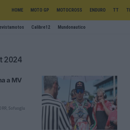
HOME
MOTO GP
MOTOCROSS
ENDURO
TT
T
evistamotos
Calibre12
Mundonautico
rt 2024
na a MV
0 RR, Sofuoglu