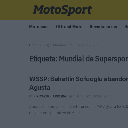
Motomais
Offroad Moto
Revistacarros
R
Home
Tag
Mundial de Supersport 2024
Etiqueta:
Mundial de Superspo
WSSP: Bahattin Sofuoglu abando
Agusta
POR
RICARDO FERREIRA
4 OUTUBRO, 2024
0
Após três épocas e uma vitória com a MV Agusta F3 80
deixa a equipa antes do final ...