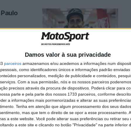
a Paulo
bos corríamos no
ória ...
Damos valor à sua privacidade
33
parceiros
armazenamos e/ou acedemos a informações num dispositi
essoais, como identificadores únicos e informações padrão enviadas 
que o
conteúdos personalizados, medição de publicidade e conteúdos, pesqui
serviços.
Com a sua permissão, nós e os nossos parceiros poderemos 
s para
ção precisos através da procura de dispositivos. Poderá clicar para co
ossa parte e pela parte dos nossos 1733 parceiros, conforme descrit
eder a informações mais pormenorizadas e alterar as suas preferência
timento.
Tenha em atenção que algum processamento dos seus dados
nsentimento, mas que tem o direito de se opor a esse processamento. A
va do campeonato
as a este website. Você pode alterar suas preferências ou retirar seu
..
tando a este site e clicando no botão "Privacidade" na parte inferior 