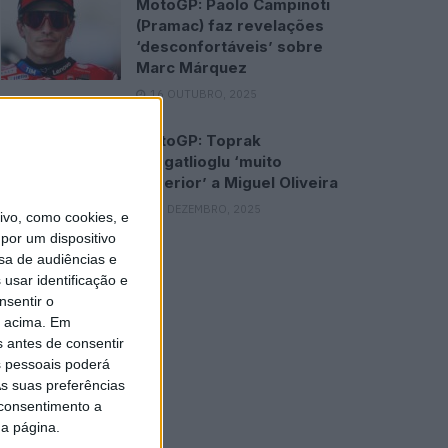
MotoGP: Paolo Campinoti
(Pramac) faz revelações
‘desconfortáveis’ sobre
Marc Márquez
16 OUTUBRO, 2025
MotoGP: Toprak
Razgatlioglu ‘muito
superior’ a Miguel Oliveira
29 DEZEMBRO, 2025
vo, como cookies, e
por um dispositivo
sa de audiências e
usar identificação e
nsentir o
o acima. Em
s antes de consentir
 pessoais poderá
s suas preferências
 consentimento a
da página.