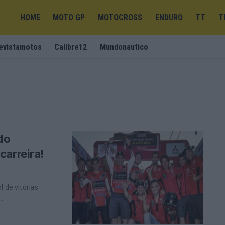
HOME
MOTO GP
MOTOCROSS
ENDURO
TT
T
evistamotos
Calibre12
Mundonautico
do
carreira!
l de vitórias
.