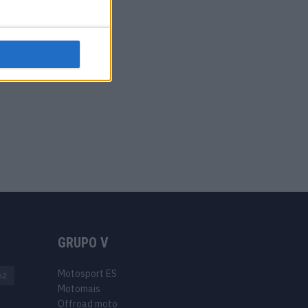
GRUPO V
Motosport ES
o2
Motomais
Offroad moto