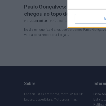
Paulo Gonçalves: O menino de G
chegou ao topo do mundo
M
POR
JORGE RÓ JR.
12 JANEIRO, 2024
0
No dia em que faz 4 anos que perdemos Paulo Gonçalve
vale a pena recordar a força ...
Sobre
Infor
Especialistas em Motos, MotoGP, MXGP,
Ficha té
Enduro, SuperBikes, Motocross, Trial
Estatuto
Política