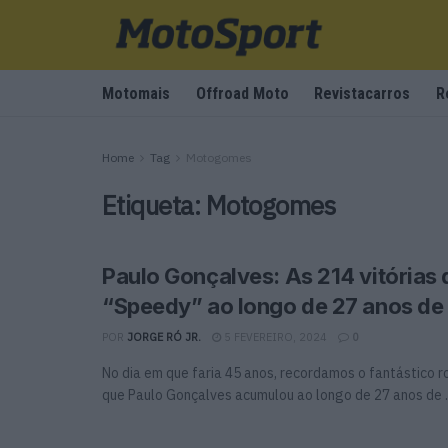
Motomais
Offroad Moto
Revistacarros
R
Home
Tag
Motogomes
Etiqueta:
Motogomes
Paulo Gonçalves: As 214 vitórias 
“Speedy” ao longo de 27 anos de 
POR
JORGE RÓ JR.
5 FEVEREIRO, 2024
0
No dia em que faria 45 anos, recordamos o fantástico ro
que Paulo Gonçalves acumulou ao longo de 27 anos de ..