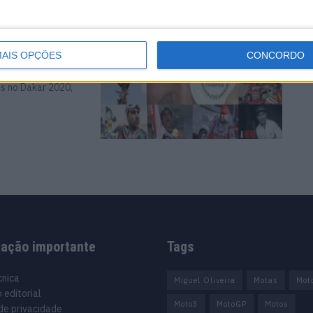
emeses que
AIS OPÇÕES
CONCORDO
s no Dakar 2020,
mação importante
Tags
cnica
Miguel Oliveira
Motas
Mot
 editorial
Moto3
MotoGP
Motos
 de privacidade