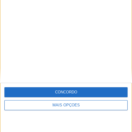
Sobre
Especialistas em Motos, MotoGP, MXGP, Enduro, SuperBikes,
Motocross, Trial
Informação importante
CONCORDO
Ficha técnica
Estatuto editorial
MAIS OPÇÕES
Política de privacidade
Termos e condições
Informação Legal
Como anunciar