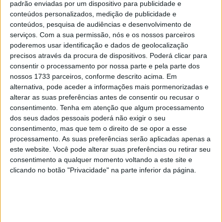
padrão enviadas por um dispositivo para publicidade e
conteúdos personalizados, medição de publicidade e
Tendências
Comentários
Novidades
conteúdos, pesquisa de audiências e desenvolvimento de
serviços.
Com a sua permissão, nós e os nossos parceiros
MotoGP- Reviravolta com Oliveira na Honda
poderemos usar identificação e dados de geolocalização
8 SETEMBRO, 2025
precisos através da procura de dispositivos. Poderá clicar para
consentir o processamento por nossa parte e pela parte dos
nossos 1733 parceiros, conforme descrito acima. Em
MotoGP: Reviravolta? Miguel Oliveira pode
alternativa, pode aceder a informações mais pormenorizadas e
ter vaga em 2026
alterar as suas preferências antes de consentir ou recusar o
28 AGOSTO, 2025
consentimento.
Tenha em atenção que algum processamento
dos seus dados pessoais poderá não exigir o seu
MotoGP: Paolo Campinoti (Pramac) faz
consentimento, mas que tem o direito de se opor a esse
revelações ‘desconfortáveis’ sobre Marc
processamento. As suas preferências serão aplicadas apenas a
Márquez
este website. Você pode alterar suas preferências ou retirar seu
16 OUTUBRO, 2025
consentimento a qualquer momento voltando a este site e
clicando no botão "Privacidade" na parte inferior da página.
MotoGP: Toprak Razgatlioglu ‘muito
superior’ a Miguel Oliveira
29 DEZEMBRO, 2025