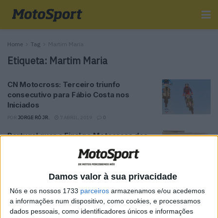
Home
Tag
Martim Maria
Etiqueta:
Martim Maria
CN Motocross: Terceiro triunfo
consecutivo para Fábio Costa nos
Iniciados
POR
JORGE RÓ JR.
7 ABRIL, 2019
0
Portugal quer a Final no Motocross das
Nações
POR
ALEXANDRE MELO
25 SETEMBRO, 2018
0
Damos valor à sua privacidade
CNMX: Momento TT Racing Team com
cinco pilotos no Nacional
Nós e os nossos 1733
parceiros
armazenamos e/ou acedemos
a informações num dispositivo, como cookies, e processamos
POR
REDACÇÃO
17 MARÇO, 2018
0
dados pessoais, como identificadores únicos e informações