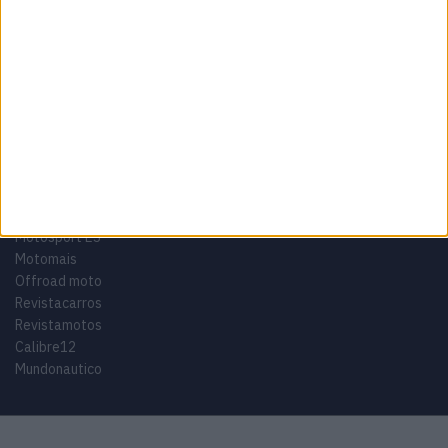
Tags
Miguel Oliveira
Motas
Moto2
Moto3
MotoGP
Motos
Mundial de Superbikes
MX2
MXGP
Off Road
Rally Dakar
GRUPO V
Motosport ES
Motomais
Offroad moto
Revistacarros
Revistamotos
Calibre12
Mundonautico