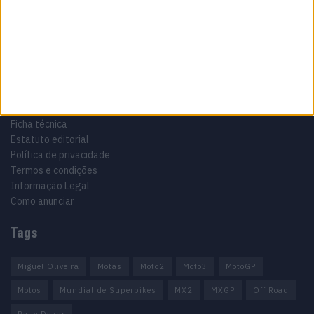
Motocross, Trial
Informação importante
Ficha técnica
Estatuto editorial
Política de privacidade
Termos e condições
Informação Legal
Como anunciar
Tags
Miguel Oliveira
Motas
Moto2
Moto3
MotoGP
Motos
Mundial de Superbikes
MX2
MXGP
Off Road