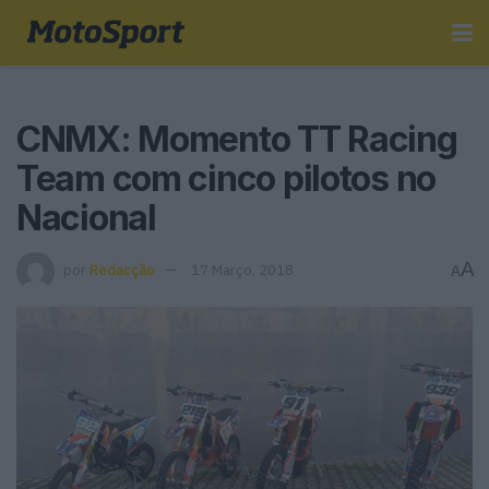
CNMX: Momento TT Racing
Team com cinco pilotos no
Nacional
A
por
Redacção
17 Março, 2018
A