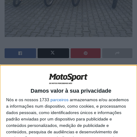
🔊 Ouvir artigo
Está tudo pronto para o arranque da nova temporada, e
a Momento TT Racing Team apresentou uma formação
Damos valor à sua privacidade
bem completa, no que respeito aos nacionais de
Nós e os nossos 1733
parceiros
armazenamos e/ou acedemos
Motocross.
a informações num dispositivo, como cookies, e processamos
dados pessoais, como identificadores únicos e informações
Cinco pilotos compõem a equipa, divididos por três
padrão enviadas por um dispositivo para publicidade e
conteúdos personalizados, medição de publicidade e
categorias diferentes, destacando-se o apoio a jovens
conteúdos, pesquisa de audiências e desenvolvimento de
esperanças da modalidade.