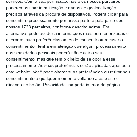
serviços.
Com a sua permissão, nós e os nossos parceiros
poderemos usar identificação e dados de geolocalização
Começando pelos mais jovens, Martim Maria continua a
precisos através da procura de dispositivos. Poderá clicar para
sua evolução na categoria Infantis B. Cada vez mais
consentir o processamento por nossa parte e pela parte dos
adaptado a esta classe, o objectivo de 2018 passa por
nossos 1733 parceiros, conforme descrito acima. Em
alternativa, pode aceder a informações mais pormenorizadas e
conquistar lugares de destaque, e dar continuidade à sua
alterar as suas preferências antes de consentir ou recusar o
evolução como piloto.
consentimento.
Tenha em atenção que algum processamento
dos seus dados pessoais poderá não exigir o seu
Artigos relacionados
consentimento, mas que tem o direito de se opor a esse
processamento. As suas preferências serão aplicadas apenas a
este website. Você pode alterar suas preferências ou retirar seu
MotoGP: Jorge Martín não dá hipóteses e
consentimento a qualquer momento voltando a este site e
vence Sprint marcada pelo domínio da
Aprilia
clicando no botão "Privacidade" na parte inferior da página.
8 AGOSTO, 2026
MotoGP: Jack Miller prepara adeus após 16
temporadas nos Grandes Prémios
8 AGOSTO, 2026