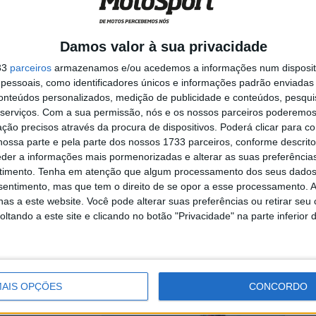
Damos valor à sua privacidade
rca o resumo do
33
parceiros
armazenamos e/ou acedemos a informações num dispositi
essoais, como identificadores únicos e informações padrão enviadas 
conteúdos personalizados, medição de publicidade e conteúdos, pesqui
serviços.
Com a sua permissão, nós e os nossos parceiros poderemos 
ção precisos através da procura de dispositivos. Poderá clicar para co
ossa parte e pela parte dos nossos 1733 parceiros, conforme descrit
 triunfo do
eder a informações mais pormenorizadas e alterar as suas preferência
timento.
Tenha em atenção que algum processamento dos seus dados
nsentimento, mas que tem o direito de se opor a esse processamento. A
as a este website. Você pode alterar suas preferências ou retirar seu
tando a este site e clicando no botão "Privacidade" na parte inferior 
do mundo de MXGP
AIS OPÇÕES
CONCORDO
rts vence e