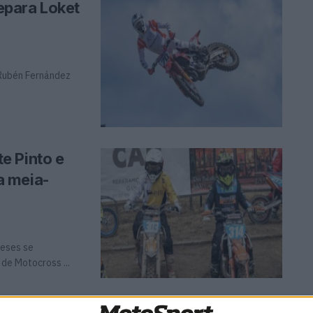
epara Loket
Rubén Fernández
e Pinto e
a meia-
ueses se
de Motocross ...
o da