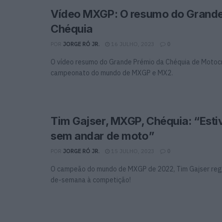
Vídeo MXGP: O resumo do Grande
Chéquia
POR
JORGE RÓ JR.
16 JULHO, 2023
0
O vídeo resumo do Grande Prémio da Chéquia de Motocr
campeonato do mundo de MXGP e MX2.
Tim Gajser, MXGP, Chéquia: “Est
sem andar de moto”
POR
JORGE RÓ JR.
15 JULHO, 2023
0
O campeão do mundo de MXGP de 2022, Tim Gajser reg
de-semana à competição!