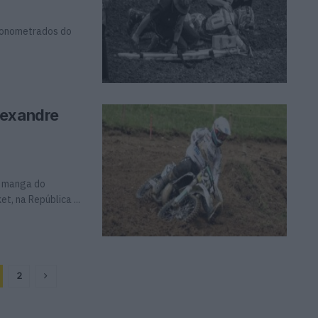
cronometrados do
lexandre
a manga do
 na República ...
2