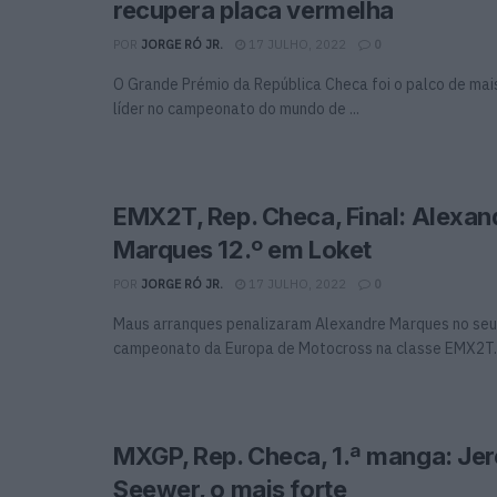
recupera placa vermelha
POR
JORGE RÓ JR.
17 JULHO, 2022
0
O Grande Prémio da República Checa foi o palco de ma
líder no campeonato do mundo de ...
EMX2T, Rep. Checa, Final: Alexan
Marques 12.º em Loket
POR
JORGE RÓ JR.
17 JULHO, 2022
0
Maus arranques penalizaram Alexandre Marques no seu
campeonato da Europa de Motocross na classe EMX2T.
MXGP, Rep. Checa, 1.ª manga: Je
Seewer, o mais forte