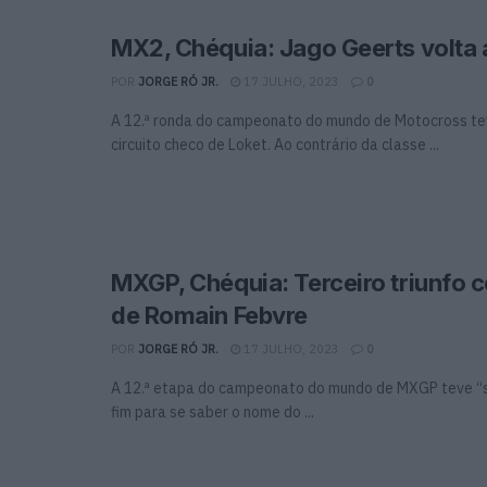
MX2, Chéquia: Jago Geerts volta 
POR
JORGE RÓ JR.
17 JULHO, 2023
0
A 12.ª ronda do campeonato do mundo de Motocross te
circuito checo de Loket. Ao contrário da classe ...
MXGP, Chéquia: Terceiro triunfo 
de Romain Febvre
POR
JORGE RÓ JR.
17 JULHO, 2023
0
A 12.ª etapa do campeonato do mundo de MXGP teve “
fim para se saber o nome do ...