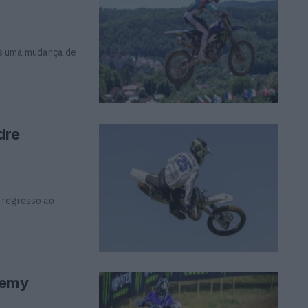
is uma mudança de
dre
 regresso ao
remy