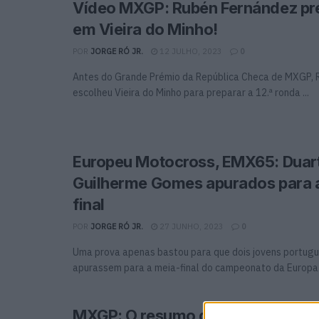
Vídeo MXGP: Rubén Fernández pr
em Vieira do Minho!
POR
JORGE RÓ JR.
12 JULHO, 2023
0
Antes do Grande Prémio da República Checa de MXGP, 
escolheu Vieira do Minho para preparar a 12.ª ronda ...
Europeu Motocross, EMX65: Duart
Guilherme Gomes apurados para 
final
POR
JORGE RÓ JR.
27 JUNHO, 2023
0
Uma prova apenas bastou para que dois jovens portug
apurassem para a meia-final do campeonato da Europa 
MXGP: O resumo do Grande Prémi