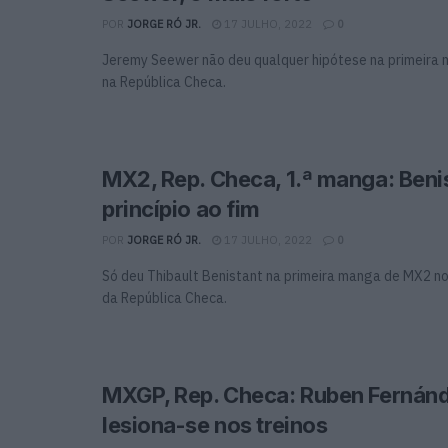
POR
JORGE RÓ JR.
17 JULHO, 2022
0
Jeremy Seewer não deu qualquer hipótese na primeir
na República Checa.
MX2, Rep. Checa, 1.ª manga: Beni
princípio ao fim
POR
JORGE RÓ JR.
17 JULHO, 2022
0
Só deu Thibault Benistant na primeira manga de MX2 n
da República Checa.
MXGP, Rep. Checa: Ruben Fernán
lesiona-se nos treinos