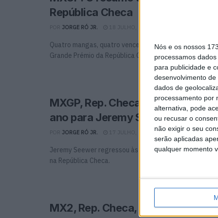
República Checa
POR
JORGE RÓ JR.
18 JULHO, 2022
0
Quatro mangas, quatro vencedores diferentes… não pe
Nós e os nossos 17
Grande Prémio da República Checa de Motocross!
processamos dados p
para publicidade e 
desenvolvimento de 
dados de geolocaliza
processamento por n
MXGP, Rep. Checa, Final: Segundo
alternativa, pode ac
ano para Jeremy Seewer
ou recusar o consen
não exigir o seu co
POR
JORGE RÓ JR.
17 JULHO, 2022
0
serão aplicadas apen
qualquer momento vol
Jeremy Seewer regressou às vitórias no campeonato 
na República Checa.
M
MX2, Rep. Checa, Final: Jago Gee