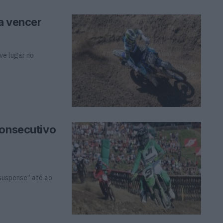
a vencer
ve lugar no
consecutivo
suspense” até ao