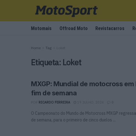
Motomais
Offroad Moto
Revistacarros
R
Home
Tag
Loket
Etiqueta:
Loket
MXGP: Mundial de motocross em 
fim de semana
POR
RICARDO FERREIRA
19 JULHO, 2024
0
O Campeonato do Mundo de Motocross MXGP regressa 
de semana, para o primeiro de cinco duelos ...