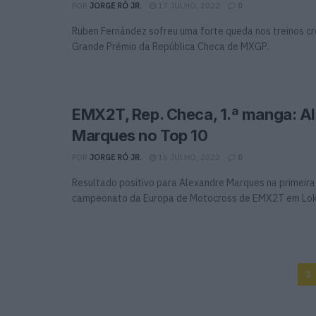
POR
JORGE RÓ JR.
17 JULHO, 2022
0
Ruben Fernández sofreu uma forte queda nos treinos 
Grande Prémio da República Checa de MXGP.
EMX2T, Rep. Checa, 1.ª manga: A
Marques no Top 10
POR
JORGE RÓ JR.
16 JULHO, 2022
0
Resultado positivo para Alexandre Marques na primeir
campeonato da Europa de Motocross de EMX2T em Loket,
1