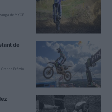
a manga de MXGP
stant de
o Grande Prémio
dez