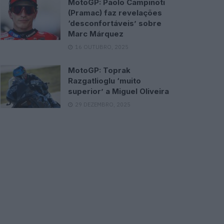
MotoGP: Paolo Campinoti
(Pramac) faz revelações
‘desconfortáveis’ sobre
Marc Márquez
16 OUTUBRO, 2025
MotoGP: Toprak
Razgatlioglu ‘muito
superior’ a Miguel Oliveira
29 DEZEMBRO, 2025