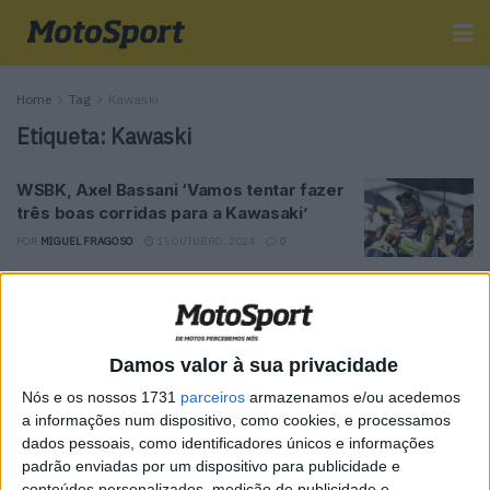
Home
Tag
Kawaski
Etiqueta:
Kawaski
WSBK, Axel Bassani ‘Vamos tentar fazer
três boas corridas para a Kawasaki’
POR
MIGUEL FRAGOSO
15 OUTUBRO, 2024
0
Tendências
Comentários
Novidades
Damos valor à sua privacidade
MotoGP- Reviravolta com Oliveira na Honda
Nós e os nossos 1731
parceiros
armazenamos e/ou acedemos
8 SETEMBRO, 2025
a informações num dispositivo, como cookies, e processamos
dados pessoais, como identificadores únicos e informações
MotoGP: Reviravolta? Miguel Oliveira pode
padrão enviadas por um dispositivo para publicidade e
ter vaga em 2026
conteúdos personalizados, medição de publicidade e