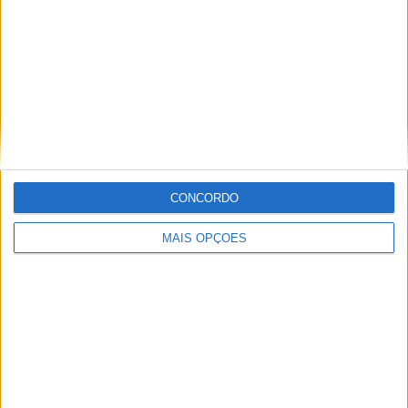
Informação importante
Ficha técnica
Estatuto editorial
Política de privacidade
Termos e condições
Informação Legal
CONCORDO
Como anunciar
MAIS OPÇÕES
Tags
Miguel Oliveira
Motas
Moto2
Moto3
MotoGP
Motos
Mundial de Superbikes
MX2
MXGP
Off Road
Rally Dakar