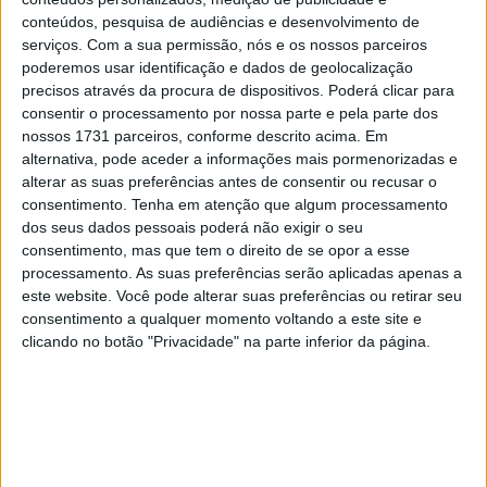
28 AGOSTO, 2025
conteúdos, pesquisa de audiências e desenvolvimento de
serviços.
Com a sua permissão, nós e os nossos parceiros
MotoGP: Paolo Campinoti (Pramac) faz
poderemos usar identificação e dados de geolocalização
revelações ‘desconfortáveis’ sobre Marc
precisos através da procura de dispositivos. Poderá clicar para
Márquez
consentir o processamento por nossa parte e pela parte dos
16 OUTUBRO, 2025
nossos 1731 parceiros, conforme descrito acima. Em
alternativa, pode aceder a informações mais pormenorizadas e
MotoGP: Toprak Razgatlioglu ‘muito
alterar as suas preferências antes de consentir ou recusar o
superior’ a Miguel Oliveira
consentimento.
Tenha em atenção que algum processamento
29 DEZEMBRO, 2025
dos seus dados pessoais poderá não exigir o seu
consentimento, mas que tem o direito de se opor a esse
processamento. As suas preferências serão aplicadas apenas a
este website. Você pode alterar suas preferências ou retirar seu
consentimento a qualquer momento voltando a este site e
clicando no botão "Privacidade" na parte inferior da página.
Sobre
Especialistas em Motos, MotoGP, MXGP, Enduro, SuperBikes,
Motocross, Trial