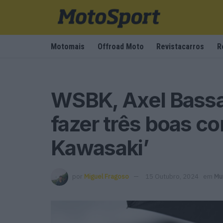
Motomais
Offroad Moto
Revistacarros
R
WSBK, Axel Bassa
fazer três boas co
Kawasaki’
por
Miguel Fragoso
15 Outubro, 2024
em
Mu