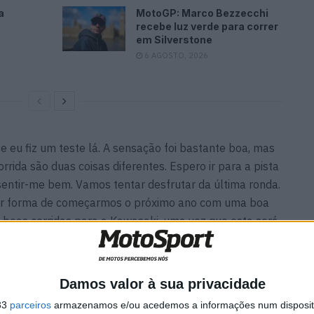
a
MotoGP: Marco Bezzecchi
recebe luz verde para correr
em Silverstone
6 AGOSTO, 2026
e eu fiz um teste lá. A sensação foi bastante boa, mas
rrida são duas coisas diferentes. Espero ir para a pista
 sentir-me bem. Vamos tentar desfrutar da última ronda.
or forma de começarmos o próximo ano com uma boa
 boas corridas para a Kawasaki, uma vez que esta será
ja ZX-10RR. Vou estar a 100% na pista para tentar dar
om resultado, para que possamos desfrutar todos
Damos valor à sua privacidade
33
parceiros
armazenamos e/ou acedemos a informações num dispositi