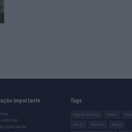
mação importante
Tags
cnica
Miguel Oliveira
Motas
Mot
 editorial
Moto3
MotoGP
Motos
 de privacidade