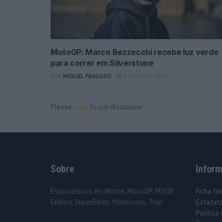
MotoGP: Marco Bezzecchi recebe luz verde
para correr em Silverstone
POR
MIGUEL FRAGOSO
6 AGOSTO, 2026
Please
login
to join discussion
Sobre
Infor
Especialistas em Motos, MotoGP, MXGP,
Ficha té
Enduro, SuperBikes, Motocross, Trial
Estatuto
Política