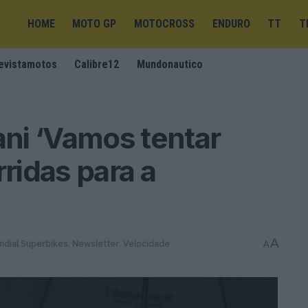
HOME
MOTO GP
MOTOCROSS
ENDURO
TT
T
evistamotos
Calibre12
Mundonautico
ni ‘Vamos tentar
rridas para a
A
ndial Superbikes
,
Newsletter
,
Velocidade
A