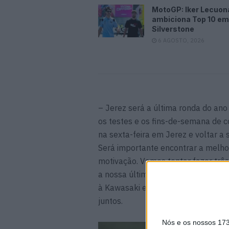
MotoGP: Iker Lecuon
ambiciona Top 10 em
Silverstone
6 AGOSTO, 2026
– Jerez será a última ronda do ano 
os testes e os fins-de-semana de co
na sexta-feira em Jerez e voltar a
Será importante encontrar a melh
motivação. Vamos tentar fazer três
a nossa última ronda com esta Nin
à Kawasaki e à minha equipa um b
juntos.
Nós e os nossos 17