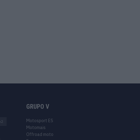
GRUPO V
Motosport ES
o2
Motomais
Offroad moto