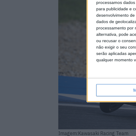
processamos dados p
para publicidade e 
desenvolvimento de 
dados de geolocaliza
processamento por n
alternativa, pode ac
ou recusar o consen
não exigir o seu co
serão aplicadas apen
qualquer momento vol
M
Imagem:Kawasaki Racing Team