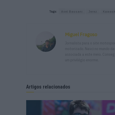
Tags:
Axel Bassani
Jerez
Kawask
Miguel Fragoso
Jornalista para o site motosp
motorizado. Nasci no mundo das
associada a este meio. Consegu
um privilégio enorme.
Artigos relacionados