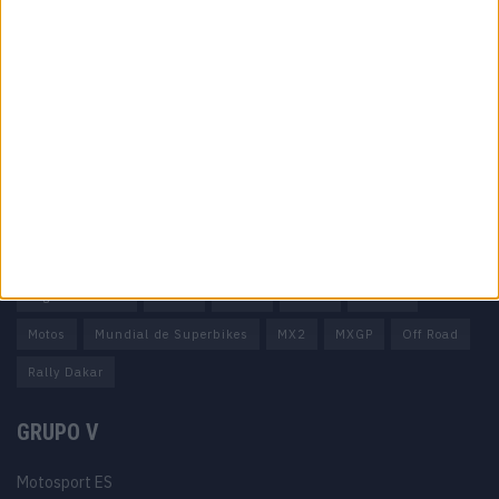
Informação importante
Ficha técnica
Estatuto editorial
Política de privacidade
Termos e condições
Informação Legal
Como anunciar
Tags
Miguel Oliveira
Motas
Moto2
Moto3
MotoGP
Motos
Mundial de Superbikes
MX2
MXGP
Off Road
Rally Dakar
GRUPO V
Motosport ES