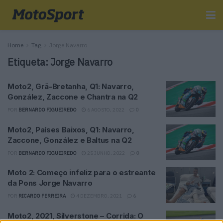
Home
Tag
Jorge Navarro
Etiqueta:
Jorge Navarro
Moto2, Grã-Bretanha, Q1: Navarro,
González, Zaccone e Chantra na Q2
POR
BERNARDO FIGUEIREDO
6 AGOSTO, 2022
0
Moto2, Países Baixos, Q1: Navarro,
Zaccone, González e Baltus na Q2
POR
BERNARDO FIGUEIREDO
25 JUNHO, 2022
0
Moto 2: Começo infeliz para o estreante
da Pons Jorge Navarro
POR
RICARDO FERREIRA
4 DEZEMBRO, 2021
6
Moto2, 2021, Silverstone – Corrida: O