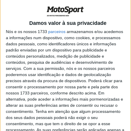
quarto triunfo de Gardner
POR
REDAÇÃO
29 AGOSTO, 2021
0
Moto2, 2021, Catalunha – Q1: Navarro o
Damos valor à sua privacidade
mais veloz
Nós e os nossos 1733
parceiros
armazenamos e/ou acedemos
POR
RICARDO FERREIRA
5 JUNHO, 2021
0
a informações num dispositivo, como cookies, e processamos
dados pessoais, como identificadores únicos e informações
Moto2, 2021, Mugello – Q2: Fernandez até
padrão enviadas por um dispositivo para publicidade e
aos primeiro pingos na Toscânia
conteúdos personalizados, medição de publicidade e
POR
RICARDO FERREIRA
29 MAIO, 2021
0
conteúdos, pesquisa de audiências e desenvolvimento de
serviços.
Com a sua permissão, nós e os nossos parceiros
Moto2, 2021, Mugello – TL3: Fernandez
poderemos usar identificação e dados de geolocalização
vence no duelo com Lowes
precisos através da procura de dispositivos. Poderá clicar para
POR
RICARDO FERREIRA
29 MAIO, 2021
0
consentir o processamento por nossa parte e pela parte dos
nossos 1733 parceiros, conforme descrito acima. Em
Moto2, 2021, Doha – Q1: Navarro o mais
alternativa, pode aceder a informações mais pormenorizadas e
veloz… por enquanto
alterar as suas preferências antes de consentir ou recusar o
POR
RICARDO FERREIRA
3 ABRIL, 2021
0
consentimento.
Tenha em atenção que algum processamento
dos seus dados pessoais poderá não exigir o seu
Moto2, 2020, Europa: Q1 – Syahrin leva a
consentimento, mas que tem o direito de se opor a esse
melhor
processamento. As suas preferências serão aplicadas apenas a