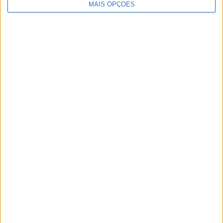
MAIS OPÇÕES
Artigos relacionados
MotoGP: Iker Lecuona ambiciona Top 10 em
Silverstone
POR
MIGUEL FRAGOSO
6 AGOSTO, 2026