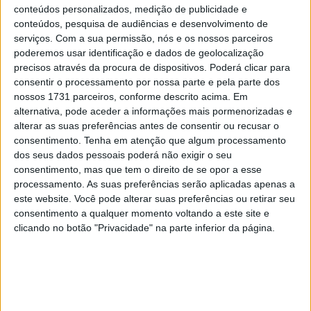
primeira volta subiram ao quinto e quarto lugares,
conteúdos personalizados, medição de publicidade e
respetivamente.
conteúdos, pesquisa de audiências e desenvolvimento de
serviços.
Com a sua permissão, nós e os nossos parceiros
Já Sam Lowes, que partiu do terceiro lugar da grelha de
poderemos usar identificação e dados de geolocalização
precisos através da procura de dispositivos. Poderá clicar para
partida foi sendo ultrapassado e perdendo vários
consentir o processamento por nossa parte e pela parte dos
lugares. Viria a terminar a corrida no nono lugar. uma
nossos 1731 parceiros, conforme descrito acima. Em
prestação que ficou um pouco aquém do esperado visto
alternativa, pode aceder a informações mais pormenorizadas e
que o britânico saiu bem posicionado e parecia ter
alterar as suas preferências antes de consentir ou recusar o
consentimento.
Tenha em atenção que algum processamento
dos seus dados pessoais poderá não exigir o seu
Artigos relacionados
consentimento, mas que tem o direito de se opor a esse
processamento. As suas preferências serão aplicadas apenas a
MotoGP: Iker Lecuona ambiciona Top 10 em
este website. Você pode alterar suas preferências ou retirar seu
Silverstone
consentimento a qualquer momento voltando a este site e
6 AGOSTO, 2026
clicando no botão "Privacidade" na parte inferior da página.
MotoGP: Marco Bezzecchi recebe luz verde
para correr em Silverstone
6 AGOSTO, 2026