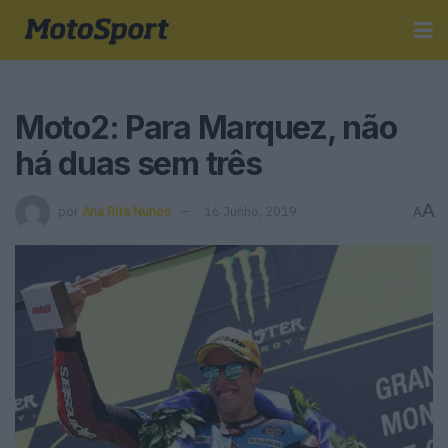
Moto2: Para Marquez, não
há duas sem três
A
por
Ana Rita Nunes
16 Junho, 2019
A