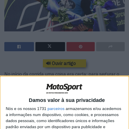
🔊 Ouvir artigo
No início da corrida uma coisa era certa: para segurar o
campeonato, Baldassari teria de se manter na frente. Tal
não aconteceu, pois viria a cair ainda na primeira metade
da corrida.
Damos valor à sua privacidade
Ao arranque foram Lüthi e Fernandez que se chegaram à
Nós e os nossos 1731
parceiros
armazenamos e/ou acedemos
a informações num dispositivo, como cookies, e processamos
frente. Quem também arrancou muito bem foram os
dados pessoais, como identificadores únicos e informações
rookies, Enea Bastianini e Fabio DiGiannantonio. Logo na
padrão enviadas por um dispositivo para publicidade e