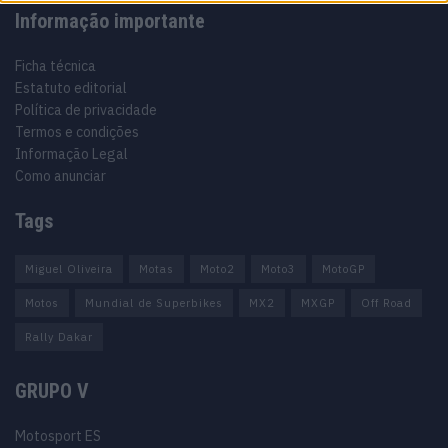
Informação importante
Ficha técnica
Estatuto editorial
Política de privacidade
Termos e condições
Informação Legal
Como anunciar
Tags
Miguel Oliveira
Motas
Moto2
Moto3
MotoGP
Motos
Mundial de Superbikes
MX2
MXGP
Off Road
Rally Dakar
GRUPO V
Motosport ES