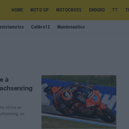
HOME
MOTO GP
MOTOCROSS
ENDURO
TT
T
evistamotos
Calibre12
Mundonautico
e à
Sachsenring
e vitória no
chsenring, ao