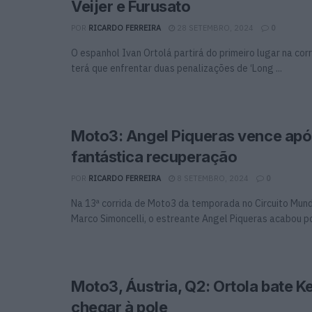
Veijer e Furusato
POR
RICARDO FERREIRA
28 SETEMBRO, 2024
0
O espanhol Ivan Ortolá partirá do primeiro lugar na co
terá que enfrentar duas penalizações de ‘Long ...
Moto3: Angel Piqueras vence apó
fantástica recuperação
POR
RICARDO FERREIRA
8 SETEMBRO, 2024
0
Na 13ª corrida de Moto3 da temporada no Circuito Mund
Marco Simoncelli, o estreante Angel Piqueras acabou por
Moto3, Áustria, Q2: Ortola bate K
chegar à pole