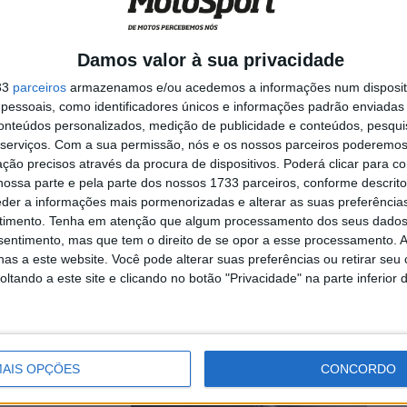
Damos valor à sua privacidade
Motegi na Q2 e vai
33
parceiros
armazenamos e/ou acedemos a informações num dispositi
essoais, como identificadores únicos e informações padrão enviadas 
conteúdos personalizados, medição de publicidade e conteúdos, pesqui
serviços.
Com a sua permissão, nós e os nossos parceiros poderemos 
ção precisos através da procura de dispositivos. Poderá clicar para co
ossa parte e pela parte dos nossos 1733 parceiros, conforme descrit
 volta
eder a informações mais pormenorizadas e alterar as suas preferência
timento.
Tenha em atenção que algum processamento dos seus dados
nsentimento, mas que tem o direito de se opor a esse processamento. A
as a este website. Você pode alterar suas preferências ou retirar seu
tando a este site e clicando no botão "Privacidade" na parte inferior 
Q2 dos 14
AIS OPÇÕES
CONCORDO
 frente de