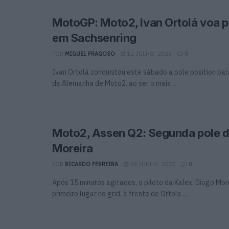
MotoGP: Moto2, Ivan Ortolá voa p
em Sachsenring
POR
MIGUEL FRAGOSO
11 JULHO, 2026
0
Ivan Ortolá conquistou este sábado a pole position pa
da Alemanha de Moto2, ao ser o mais ...
Moto2, Assen Q2: Segunda pole 
Moreira
POR
RICARDO FERREIRA
28 JUNHO, 2025
0
Após 15 minutos agitados, o piloto da Kalex, Diogo Mo
primeiro lugar no grid, à frente de Ortola ...