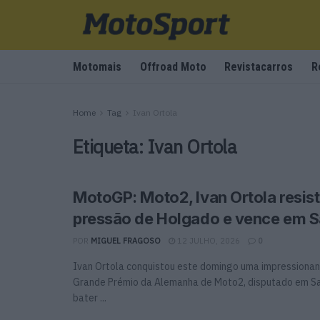
Motomais
Offroad Moto
Revistacarros
R
Home
Tag
Ivan Ortola
Etiqueta:
Ivan Ortola
MotoGP: Moto2, Ivan Ortola resist
pressão de Holgado e vence em 
POR
MIGUEL FRAGOSO
12 JULHO, 2026
0
Ivan Ortola conquistou este domingo uma impressionant
Grande Prémio da Alemanha de Moto2, disputado em Sa
bater ...