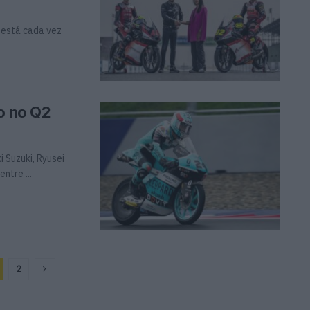
 está cada vez
no no Q2
 Suzuki, Ryusei
ntre ...
2