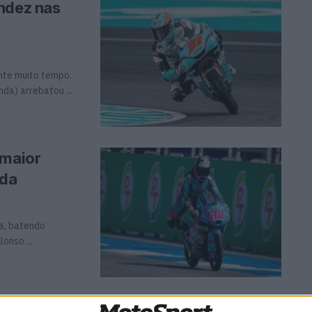
ndez nas
nte muito tempo.
da) arrebatou ...
 maior
ada
ca, batendo
onso ...
Japão com