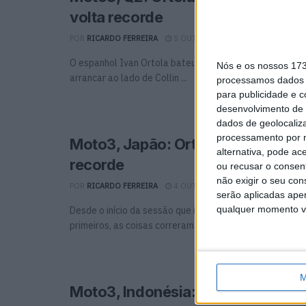
volta recorde
POR
RICARDO FERREIRA
5 OUTUBRO, 2024
0
O espanhol Ivan Ortola bateu o recorde do circuito de 
Nós e os nossos 17
arrancar ao lado de Collin ...
processamos dados p
para publicidade e 
desenvolvimento de 
dados de geolocaliza
processamento por n
Moto3, Japão: Ortola no topo com
alternativa, pode ac
recorde
ou recusar o consen
não exigir o seu co
POR
RICARDO FERREIRA
4 OUTUBRO, 2024
0
serão aplicadas apen
qualquer momento vol
Desde o início da sessão que iria definir a passagem à 
primeiros, as coisas correram bem ao ...
M
Moto3, Indonésia: Pole de Ortolá à