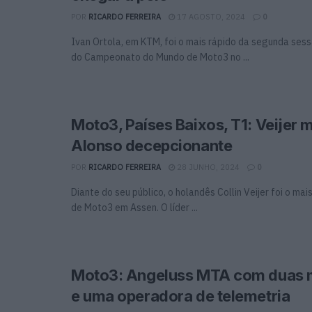
POR
RICARDO FERREIRA
17 AGOSTO, 2024
0
Ivan Ortola, em KTM, foi o mais rápido da segunda sess
do Campeonato do Mundo de Moto3 no ...
Moto3, Países Baixos, T1: Veijer m
Alonso decepcionante
POR
RICARDO FERREIRA
28 JUNHO, 2024
0
Diante do seu público, o holandês Collin Veijer foi o mai
de Moto3 em Assen. O líder ...
Moto3: Angeluss MTA com duas 
e uma operadora de telemetria