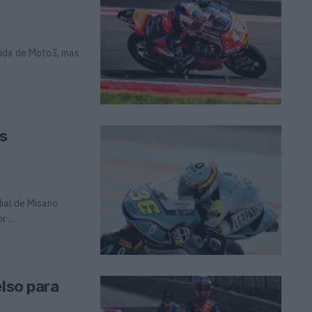
rrida de Moto3, mas
s
ial de Misano
 ...
elso para