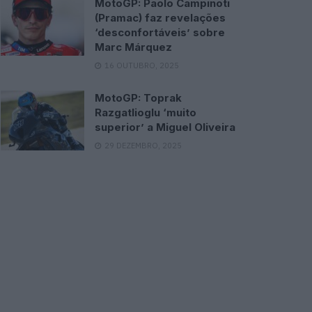
MotoGP: Paolo Campinoti
(Pramac) faz revelações
‘desconfortáveis’ sobre
Marc Márquez
16 OUTUBRO, 2025
MotoGP: Toprak
Razgatlioglu ‘muito
superior’ a Miguel Oliveira
29 DEZEMBRO, 2025