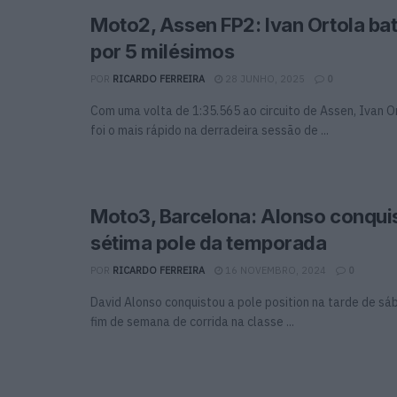
Moto2, Assen FP2: Ivan Ortola ba
por 5 milésimos
POR
RICARDO FERREIRA
28 JUNHO, 2025
0
Com uma volta de 1:35.565 ao circuito de Assen, Ivan O
foi o mais rápido na derradeira sessão de ...
Moto3, Barcelona: Alonso conquis
sétima pole da temporada
POR
RICARDO FERREIRA
16 NOVEMBRO, 2024
0
David Alonso conquistou a pole position na tarde de sá
fim de semana de corrida na classe ...