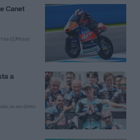
te Canet
rtola (QJMotor)
ta a
bado, no seu último