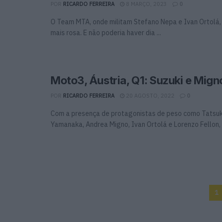
POR
RICARDO FERREIRA
8 MARÇO, 2023
0
O Team MTA, onde militam Stefano Nepa e Ivan Ortolá,
mais rosa. E não poderia haver dia ...
Moto3, Áustria, Q1: Suzuki e Mig
POR
RICARDO FERREIRA
20 AGOSTO, 2022
0
Com a presença de protagonistas de peso como Tatsuki
Yamanaka, Andrea Migno, Ivan Ortolá e Lorenzo Fellon, e
1