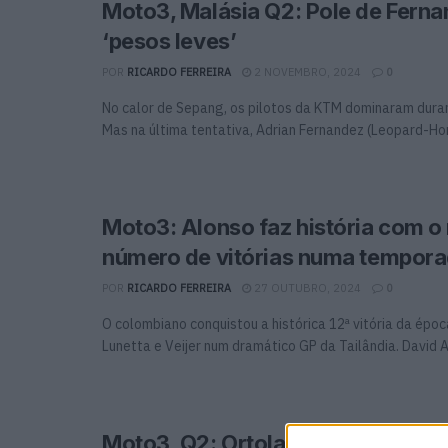
Moto3, Malásia Q2: Pole de Ferna
‘pesos leves’
POR
RICARDO FERREIRA
2 NOVEMBRO, 2024
0
No calor de Sepang, os pilotos da KTM dominaram dura
Mas na última tentativa, Adrian Fernandez (Leopard-Hon
Moto3: Alonso faz história com o
número de vitórias numa tempor
POR
RICARDO FERREIRA
27 OUTUBRO, 2024
0
O colombiano conquistou a histórica 12ª vitória da épo
Lunetta e Veijer num dramático GP da Tailândia. David Al
Moto3, Q2: Ortola faz a pole no 