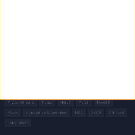
Informação importante
Ficha técnica
Estatuto editorial
Política de privacidade
Termos e condições
Informação Legal
Como anunciar
Tags
Miguel Oliveira
Motas
Moto2
Moto3
MotoGP
Motos
Mundial de Superbikes
MX2
MXGP
Off Road
Rally Dakar