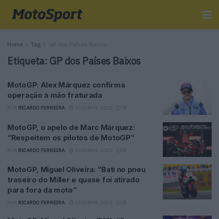
Home
Tag
GP dos Países Baixos
Etiqueta:
GP dos Países Baixos
MotoGP: Alex Márquez confirma
operação à mão fraturada
POR
RICARDO FERREIRA
30 JUNHO, 2025
0
MotoGP, o apelo de Marc Márquez:
“Respeitem os pilotos de MotoGP”
POR
RICARDO FERREIRA
30 JUNHO, 2025
0
MotoGP, Miguel Oliveira: “Bati no pneu
traseiro do Miller e quase foi atirado
para fora da moto”
POR
RICARDO FERREIRA
29 JUNHO, 2025
0