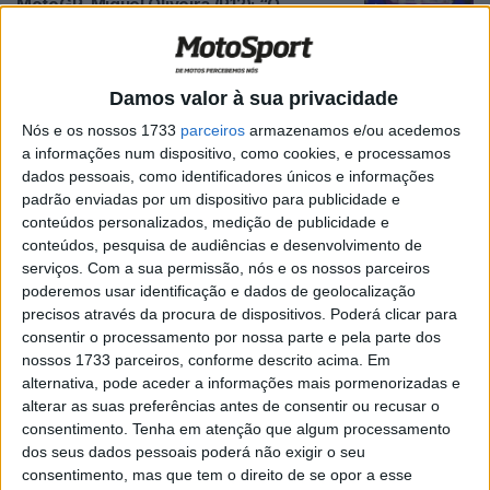
MotoGP, Miguel Oliveira (P12): “O
resultado não reflete o que realmente
sinto”
POR
RICARDO FERREIRA
28 JUNHO, 2025
0
Damos valor à sua privacidade
MotoE, Assen Corrida 1: Mantovani vence
Nós e os nossos 1733
parceiros
armazenamos e/ou acedemos
depois da queda de Casadei
a informações num dispositivo, como cookies, e processamos
POR
RICARDO FERREIRA
28 JUNHO, 2025
0
dados pessoais, como identificadores únicos e informações
padrão enviadas por um dispositivo para publicidade e
MotoGP, Assen: Mais um sprint para
conteúdos personalizados, medição de publicidade e
Marc Márquez
conteúdos, pesquisa de audiências e desenvolvimento de
POR
RICARDO FERREIRA
28 JUNHO, 2025
0
serviços.
Com a sua permissão, nós e os nossos parceiros
poderemos usar identificação e dados de geolocalização
MotoGP, Assen Q2: Pole-position de
precisos através da procura de dispositivos. Poderá clicar para
Fabio Quartararo nos Países Baixos
consentir o processamento por nossa parte e pela parte dos
nossos 1733 parceiros, conforme descrito acima. Em
POR
RICARDO FERREIRA
28 JUNHO, 2025
0
alternativa, pode aceder a informações mais pormenorizadas e
MotoGP, Assen Q1: Fernandez e
alterar as suas preferências antes de consentir ou recusar o
Aldeguer passam à Q2
consentimento.
Tenha em atenção que algum processamento
dos seus dados pessoais poderá não exigir o seu
POR
RICARDO FERREIRA
28 JUNHO, 2025
0
consentimento, mas que tem o direito de se opor a esse