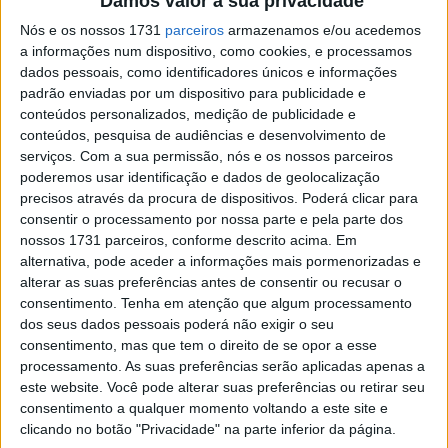
Damos valor à sua privacidade
recorde de Portimão com a Honda
Nós e os nossos 1731
parceiros
armazenamos e/ou acedemos
POR
REDAÇÃO
24 DEZEMBRO, 2019
0
a informações num dispositivo, como cookies, e processamos
SBK: Honda anuncia apresentação da
dados pessoais, como identificadores únicos e informações
equipa HRC
padrão enviadas por um dispositivo para publicidade e
conteúdos personalizados, medição de publicidade e
POR
REDAÇÃO
23 DEZEMBRO, 2019
0
conteúdos, pesquisa de audiências e desenvolvimento de
serviços.
Com a sua permissão, nós e os nossos parceiros
Endurance: National Motos confirma
poderemos usar identificação e dados de geolocalização
participação em Sepang
precisos através da procura de dispositivos. Poderá clicar para
POR
REDAÇÃO
6 DEZEMBRO, 2019
0
consentir o processamento por nossa parte e pela parte dos
nossos 1731 parceiros, conforme descrito acima. Em
SBK: Como será a nova Honda Fireblade?
alternativa, pode aceder a informações mais pormenorizadas e
POR
PAULO ARAÚJO
24 OUTUBRO, 2019
0
alterar as suas preferências antes de consentir ou recusar o
consentimento.
Tenha em atenção que algum processamento
dos seus dados pessoais poderá não exigir o seu
Edição especial 20 anos da Yamaha R1
consentimento, mas que tem o direito de se opor a esse
POR
PAULO ARAÚJO
6 JANEIRO, 2019
0
processamento. As suas preferências serão aplicadas apenas a
este website. Você pode alterar suas preferências ou retirar seu
consentimento a qualquer momento voltando a este site e
Ensaio Honda CBR 1000RR 2017/18 –
clicando no botão "Privacidade" na parte inferior da página.
Expressão máxima de “Total Control”