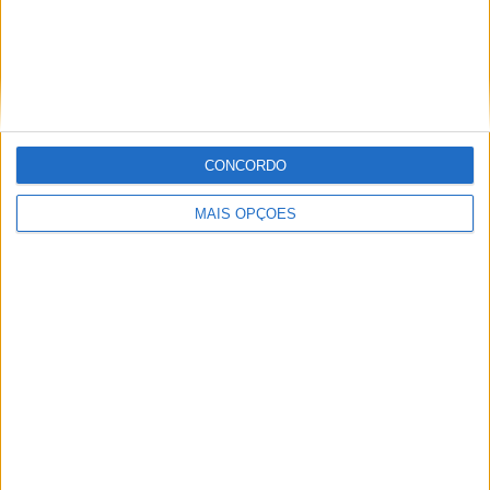
MotoGP: Toprak Razgatlioglu ‘muito
superior’ a Miguel Oliveira
29 DEZEMBRO, 2025
CONCORDO
MAIS OPÇÕES
Sobre
Especialistas em Motos, MotoGP, MXGP, Enduro, SuperBikes,
Motocross, Trial
Informação importante
Ficha técnica