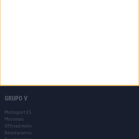
Estatuto editorial
Política de privacidade
Termos e condições
Informação Legal
Como anunciar
Tags
Miguel Oliveira
Motas
Moto2
Moto3
MotoGP
Motos
Mundial de Superbikes
MX2
MXGP
Off Road
Rally Dakar
GRUPO V
Motosport ES
Motomais
Offroad moto
Revistacarros