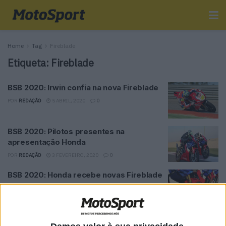
Home
Tag
Fireblade
Etiqueta:
Fireblade
BSB 2020: Irwin confia na nova Fireblade
POR
REDAÇÃO
5 ABRIL, 2020
0
BSB 2020: Pilotos presentes na
apresentação Honda
POR
REDAÇÃO
3 FEVEREIRO, 2020
0
BSB 2020: Honda recebe novas Fireblade
POR
REDAÇÃO
5 JANEIRO, 2020
0
SBK, 2020: Bautista bate secretamente