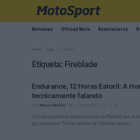
Motomais
Offroad Moto
Revistacarros
R
Home
Tag
Fireblade
Etiqueta:
Fireblade
Endurance, 12 Horas Estoril: A Ho
tecnicamente falando
POR
PAULO ARAÚJO
24 SETEMBRO, 2020
0
Com uma palmarés impressionante no Mundial que se e
gloriosos anos 70 e às vitórias de Christian Leon e ...