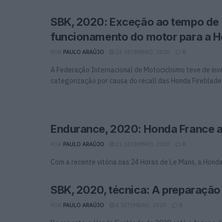
SBK, 2020: Exceção ao tempo de
funcionamento do motor para a 
POR
PAULO ARAÚJO
24 SETEMBRO, 2020
0
A Federação Internacional de Motociclismo teve de in
categorização por causa do recall das Honda Fireblade. 
Endurance, 2020: Honda France apo
POR
PAULO ARAÚJO
11 SETEMBRO, 2020
0
Com a recente vitória nas 24 Horas de Le Mans, a Honda 
SBK, 2020, técnica: A preparação
POR
PAULO ARAÚJO
4 SETEMBRO, 2020
0