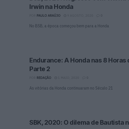
Irwin na Honda
POR
PAULO ARAÚJO
9 AGOSTO, 2020
0
No BSB, a época começou bem para a Honda
Endurance: A Honda nas 8 Horas 
Parte 2
POR
REDAÇÃO
1 MAIO, 2020
0
As vitórias da Honda continuaram no Século 21
SBK, 2020: O dilema de Bautista 