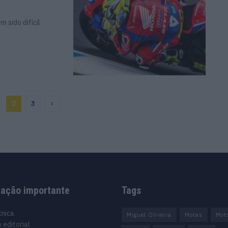
 sido difícil
2
3
mação importante
Tags
cnica
Miguel Oliveira
Motas
Mot
 editorial