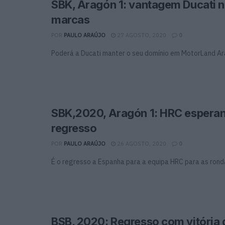
SBK, Aragón 1: vantagem Ducati na
marcas
POR
PAULO ARAÚJO
27 AGOSTO, 2020
0
Poderá a Ducati manter o seu domínio em MotorLand A
SBK,2020, Aragón 1: HRC espera
regresso
POR
PAULO ARAÚJO
26 AGOSTO, 2020
0
É o regresso a Espanha para a equipa HRC para as rond
BSB, 2020: Regresso com vitória