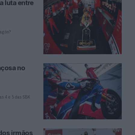
 luta entre
ragón?
nçosa no
as 4 e 5 das SBK
 dos irmãos