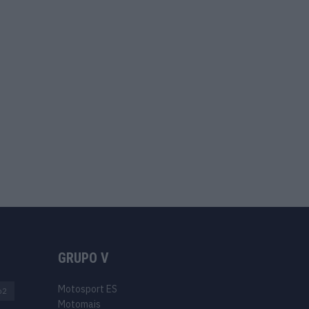
GRUPO V
Motosport ES
o2
Motomais