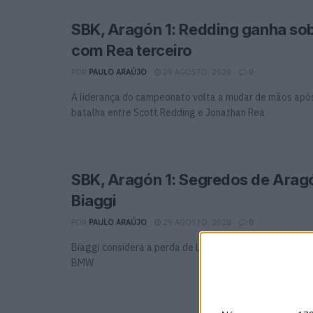
SBK, Aragón 1: Redding ganha sob
com Rea terceiro
POR
PAULO ARAÚJO
29 AGOSTO, 2020
0
A liderança do campeonato volta a mudar de mãos apó
batalha entre Scott Redding e Jonathan Rea
SBK, Aragón 1: Segredos de Arag
Biaggi
POR
PAULO ARAÚJO
29 AGOSTO, 2020
0
Biaggi considera a perda de Laverty grave para o des
BMW