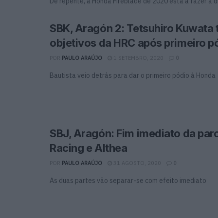
De repente, a Honda Fireblade de 2020 está a fazer a
SBK, Aragón 2: Tetsuhiro Kuwata 
objetivos da HRC após primeiro p
POR
PAULO ARAÚJO
1 SETEMBRO, 2020
0
Bautista veio detrás para dar o primeiro pódio à Honda
SBJ, Aragón: Fim imediato da par
Racing e Althea
POR
PAULO ARAÚJO
31 AGOSTO, 2020
0
As duas partes vão separar-se com efeito imediato