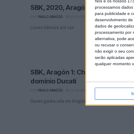
Nós e os nossos 17
SBK, 2020, Aragón 1: Rea impõe-
processamos dados p
para publicidade e 
POR
PAULO ARAÚJO
28 AGOSTO, 2020
0
desenvolvimento de 
dados de geolocaliza
Lowes liderava até cair
processamento por n
alternativa, pode ac
ou recusar o consen
não exigir o seu co
serão aplicadas apen
qualquer momento vol
SBK, Aragón 1: Chaz Davies conf
domínio Ducati
POR
PAULO ARAÚJO
28 AGOSTO, 2020
0
M
Davies ganha vida em Aragón, liderando logo de início