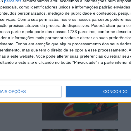
33
parceiros
armazenamos e/ou acedemos a informações num dispositi
se no TL2
essoais, como identificadores únicos e informações padrão enviadas 
conteúdos personalizados, medição de publicidade e conteúdos, pesqui
serviços.
Com a sua permissão, nós e os nossos parceiros poderemos 
ção precisos através da procura de dispositivos. Poderá clicar para co
ossa parte e pela parte dos nossos 1733 parceiros, conforme descrit
eder a informações mais pormenorizadas e alterar as suas preferência
timento.
Tenha em atenção que algum processamento dos seus dados
nsentimento, mas que tem o direito de se opor a esse processamento. A
as a este website. Você pode alterar suas preferências ou retirar seu
tando a este site e clicando no botão "Privacidade" na parte inferior 
irma
AIS OPÇÕES
CONCORDO