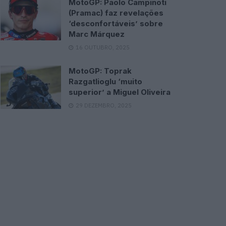
MotoGP: Paolo Campinoti
(Pramac) faz revelações
‘desconfortáveis’ sobre
Marc Márquez
16 OUTUBRO, 2025
MotoGP: Toprak
Razgatlioglu ‘muito
superior’ a Miguel Oliveira
29 DEZEMBRO, 2025