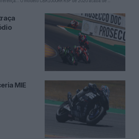
 diferença… O modelo CBR1000RR RSP de 2020 acaba de ...
traça
ódio
ceria MIE