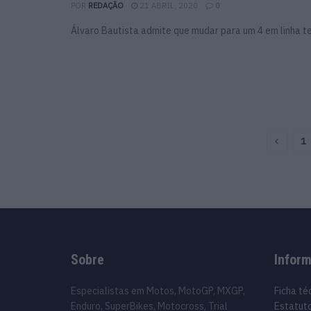
POR
REDAÇÃO
21 ABRIL, 2020
0
Álvaro Bautista admite que mudar para um 4 em linha tem
1
Sobre
Infor
Especialistas em Motos, MotoGP, MXGP,
Ficha té
Enduro, SuperBikes, Motocross, Trial
Estatuto