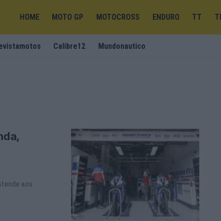
HOME
MOTO GP
MOTOCROSS
ENDURO
TT
T
evistamotos
Calibre12
Mundonautico
nda,
stende aos