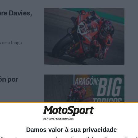
re Davies,
s uma longa
ón por
envolvimento da
Damos valor à sua privacidade