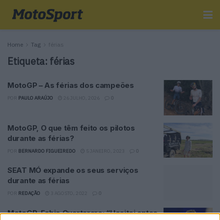
Home
Tag
férias
Etiqueta:
férias
MotoGP – As férias dos campeões
POR
PAULO ARAÚJO
26 JULHO, 2026
0
MotoGP, O que têm feito os pilotos
durante as férias?
POR
BERNARDO FIGUEIREDO
5 JANEIRO, 2023
0
SEAT MÓ expande os seus serviços
durante as férias
POR
REDAÇÃO
3 AGOSTO, 2022
0
MotoGP, Fabio Quartararo: “Hesitei antes