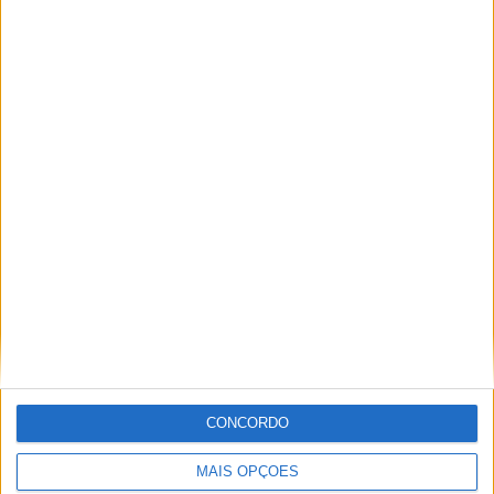
POR
REDAÇÃO
18 DEZEMBRO, 2019
0
MotoGP: Valentino Rossi mantém-se em
forma
POR
PAULO ARAÚJO
28 JULHO, 2019
0
Tendências
Comentários
Novidades
MotoGP- Reviravolta com Oliveira na Honda
8 SETEMBRO, 2025
MotoGP: Reviravolta? Miguel Oliveira pode
ter vaga em 2026
28 AGOSTO, 2025
CONCORDO
MotoGP: Paolo Campinoti (Pramac) faz
revelações ‘desconfortáveis’ sobre Marc
Márquez
MAIS OPÇÕES