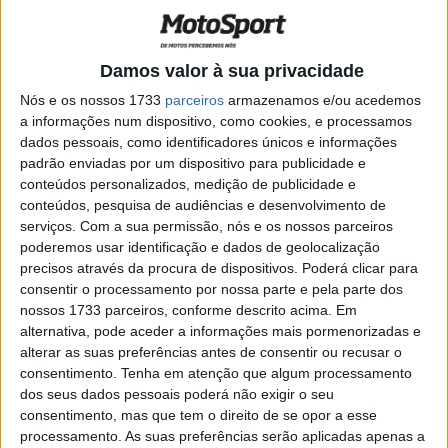
de escolher a Yamaha, mas fazia parte
do plano…”
POR
RICARDO FERREIRA
17 JULHO, 2022
0
Damos valor à sua privacidade
MotoGP, Jorge Martín vai ser operado de
Nós e os nossos 1733
parceiros
armazenamos e/ou acedemos
novo… mas só depois de Punta Cana
a informações num dispositivo, como cookies, e processamos
POR
BERNARDO FIGUEIREDO
22 NOVEMBRO, 2021
6
dados pessoais, como identificadores únicos e informações
padrão enviadas por um dispositivo para publicidade e
Moto3, 2021: As curtas ‘férias’ de Garcia
conteúdos personalizados, medição de publicidade e
e Guevara
conteúdos, pesquisa de audiências e desenvolvimento de
POR
RICARDO FERREIRA
31 JULHO, 2021
0
serviços.
Com a sua permissão, nós e os nossos parceiros
poderemos usar identificação e dados de geolocalização
MotoGP, 2021: Rossi e as férias exóticas
precisos através da procura de dispositivos. Poderá clicar para
consentir o processamento por nossa parte e pela parte dos
POR
PAULO ARAÚJO
15 JULHO, 2021
0
nossos 1733 parceiros, conforme descrito acima. Em
alternativa, pode aceder a informações mais pormenorizadas e
MotoGP, 2021: Bagnaia goza as férias de
alterar as suas preferências antes de consentir ou recusar o
Verão
consentimento.
Tenha em atenção que algum processamento
dos seus dados pessoais poderá não exigir o seu
POR
PAULO ARAÚJO
14 JULHO, 2021
0
consentimento, mas que tem o direito de se opor a esse
MotoGP, 2021: As férias dos pilotos de
processamento. As suas preferências serão aplicadas apenas a