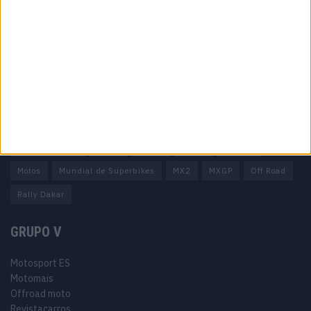
Ficha técnica
Estatuto editorial
Política de privacidade
Termos e condições
Informação Legal
Como anunciar
Tags
Miguel Oliveira
Motas
Moto2
Moto3
MotoGP
Motos
Mundial de Superbikes
MX2
MXGP
Off Road
Rally Dakar
GRUPO V
Motosport ES
Motomais
Offroad moto
Revistacarros