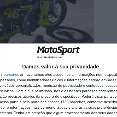
Damos valor à sua privacidade
33
parceiros
armazenamos e/ou acedemos a informações num dispositi
essoais, como identificadores únicos e informações padrão enviadas 
conteúdos personalizados, medição de publicidade e conteúdos, pesqui
a
MotoGP: Marco Bezzecchi
serviços.
Com a sua permissão, nós e os nossos parceiros poderemos 
recebe luz verde para correr
ção precisos através da procura de dispositivos. Poderá clicar para co
em Silverstone
ossa parte e pela parte dos nossos 1733 parceiros, conforme descrit
6 AGOSTO, 2026
eder a informações mais pormenorizadas e alterar as suas preferência
timento.
Tenha em atenção que algum processamento dos seus dados