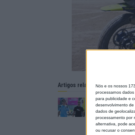
Artigos relacionados
Nós e os nossos 17
processamos dados p
para publicidade e 
MotoGP: Iker Lecuon
desenvolvimento de 
ambiciona Top 10 em
dados de geolocaliza
Silverstone
processamento por n
6 AGOSTO, 2026
alternativa, pode ac
ou recusar o consen