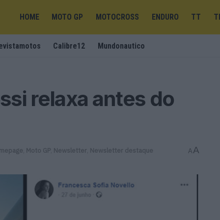
HOME
MOTO GP
MOTOCROSS
ENDURO
TT
T
evistamotos
Calibre12
Mundonautico
si relaxa antes do
A
omepage
,
Moto GP
,
Newsletter
,
Newsletter destaque
A