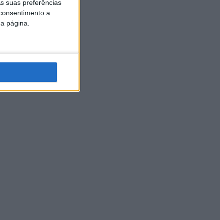
s suas preferências
 consentimento a
da página.