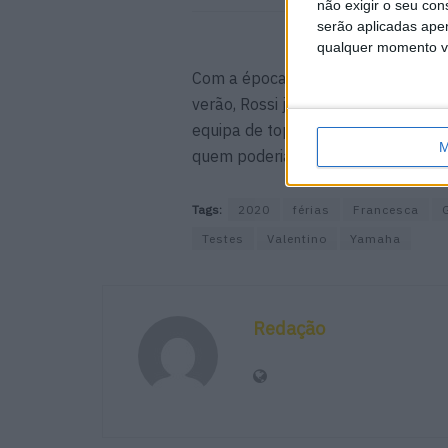
não exigir o seu co
serão aplicadas apen
qualquer momento vol
Com a época prestes a começar, e 
verão, Rossi já poucas oportunida
equipa de topo, sem concessões, ne
M
quem poderia culpá-lo por tirar uns
Tags:
2020
férias
Francesca
Testes
Valentino
Yamaha
Redação