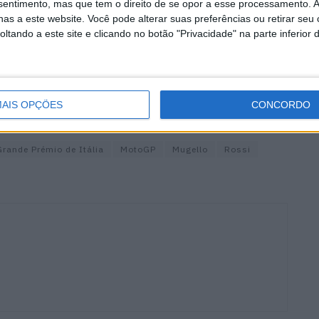
nsentimento, mas que tem o direito de se opor a esse processamento. A
as a este website. Você pode alterar suas preferências ou retirar seu
tando a este site e clicando no botão "Privacidade" na parte inferior 
as corridas a serem comprimidas ao longo do resto do
des terá para mais férias… e como a Yamaha é uma
m tem direito a treinar com a sua moto… Por isso,
AIS OPÇÕES
CONCORDO
 dias?
Grande Prémio de Itália
MotoGP
Mugello
Rossi