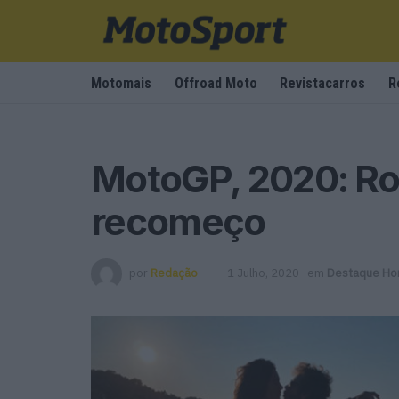
Motomais
Offroad Moto
Revistacarros
R
MotoGP, 2020: Ros
recomeço
por
Redação
1 Julho, 2020
em
Destaque H