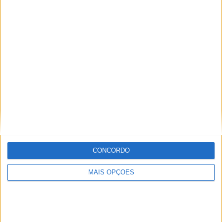
Sobre
Especialistas em Motos, MotoGP, MXGP, Enduro, SuperBikes,
Motocross, Trial
Informação importante
Ficha técnica
CONCORDO
Estatuto editorial
Política de privacidade
MAIS OPÇÕES
Termos e condições
Informação Legal
Como anunciar