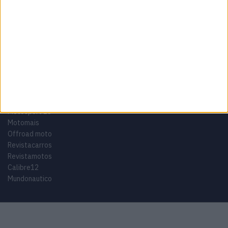
Tags
Miguel Oliveira
Motas
Moto2
Moto3
MotoGP
Motos
Mundial de Superbikes
MX2
MXGP
Off Road
Rally Dakar
GRUPO V
Motosport ES
Motomais
Offroad moto
Revistacarros
Revistamotos
Calibre12
Mundonautico