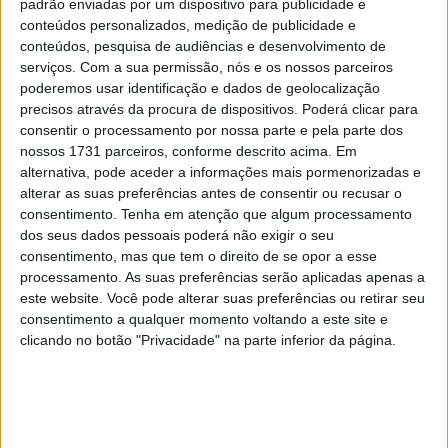
padrão enviadas por um dispositivo para publicidade e
Tendências
Comentários
Novidades
conteúdos personalizados, medição de publicidade e
conteúdos, pesquisa de audiências e desenvolvimento de
MotoGP- Reviravolta com Oliveira na Honda
serviços.
Com a sua permissão, nós e os nossos parceiros
poderemos usar identificação e dados de geolocalização
8 SETEMBRO, 2025
precisos através da procura de dispositivos. Poderá clicar para
consentir o processamento por nossa parte e pela parte dos
MotoGP: Reviravolta? Miguel Oliveira pode
nossos 1731 parceiros, conforme descrito acima. Em
ter vaga em 2026
alternativa, pode aceder a informações mais pormenorizadas e
28 AGOSTO, 2025
alterar as suas preferências antes de consentir ou recusar o
consentimento.
Tenha em atenção que algum processamento
MotoGP: Paolo Campinoti (Pramac) faz
dos seus dados pessoais poderá não exigir o seu
revelações ‘desconfortáveis’ sobre Marc
consentimento, mas que tem o direito de se opor a esse
Márquez
processamento. As suas preferências serão aplicadas apenas a
16 OUTUBRO, 2025
este website. Você pode alterar suas preferências ou retirar seu
consentimento a qualquer momento voltando a este site e
MotoGP: Toprak Razgatlioglu ‘muito
clicando no botão "Privacidade" na parte inferior da página.
superior’ a Miguel Oliveira
29 DEZEMBRO, 2025