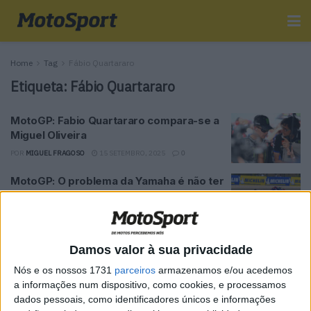
Home
Tag
Fábio Quartararo
Etiqueta:
Fábio Quartararo
MotoGP: Fabio Quartararo compara-se a
Miguel Oliveira
POR
MIGUEL FRAGOSO
15 SETEMBRO, 2025
0
MotoGP: O problema da Yamaha é não ter
um piloto ao nível de Quartararo?
POR
MIGUEL FRAGOSO
4 JULHO, 2025
0
MotoGP Austin, Q1: Marini e Quartararo
Damos valor à sua privacidade
passam à Q2
Nós e os nossos 1731
parceiros
armazenamos e/ou acedemos
POR
RICARDO FERREIRA
30 MARÇO, 2025
0
a informações num dispositivo, como cookies, e processamos
dados pessoais, como identificadores únicos e informações