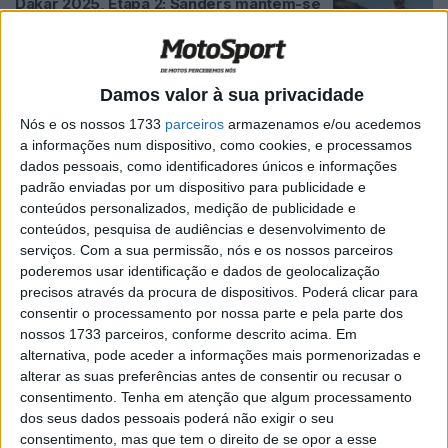
Dakar 2025, Etapa 2: Sanders mantem-se
líder na primeira metade das 48H Chrono
POR
RICARDO FERREIRA
5 JANEIRO, 2025
0
Rally Raid Portugal, Etapa 2, Lusos: Bühler
Damos valor à sua privacidade
vence RallyGP, Santos vence Rally2!
Nós e os nossos 1733
parceiros
armazenamos e/ou acedemos
POR
JORGE RÓ JR.
4 ABRIL, 2024
0
a informações num dispositivo, como cookies, e processamos
dados pessoais, como identificadores únicos e informações
Martim Ventura (17.º), Rally Raid Portugal,
padrão enviadas por um dispositivo para publicidade e
Etapa 2: “Entrei com calma e o resultado
conteúdos personalizados, medição de publicidade e
já foi melhor”
conteúdos, pesquisa de audiências e desenvolvimento de
POR
JORGE RÓ JR.
4 ABRIL, 2024
0
serviços.
Com a sua permissão, nós e os nossos parceiros
poderemos usar identificação e dados de geolocalização
Tosha Schareina (6º.), Rally Raid Portugal,
precisos através da procura de dispositivos. Poderá clicar para
Etapa 2: “Dia difícil e com pouquíssima
consentir o processamento por nossa parte e pela parte dos
visibilidade”
nossos 1733 parceiros, conforme descrito acima. Em
POR
RICARDO FERREIRA
4 ABRIL, 2024
0
alternativa, pode aceder a informações mais pormenorizadas e
alterar as suas preferências antes de consentir ou recusar o
Dakar, Etapa 4, Ruben Faria (Honda): “A
consentimento.
Tenha em atenção que algum processamento
equipa está forte e continuaremos a
dos seus dados pessoais poderá não exigir o seu
lutar”
consentimento, mas que tem o direito de se opor a esse