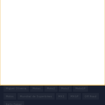
Motocross, Trial
Informação importante
Ficha técnica
Estatuto editorial
Política de privacidade
Termos e condições
Informação Legal
Como anunciar
Tags
Miguel Oliveira
Motas
Moto2
Moto3
MotoGP
Motos
Mundial de Superbikes
MX2
MXGP
Off Road
Rally Dakar