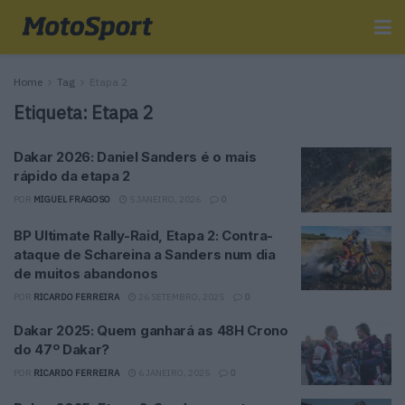
Home
Tag
Etapa 2
Etiqueta:
Etapa 2
Dakar 2026: Daniel Sanders é o mais
rápido da etapa 2
POR
MIGUEL FRAGOSO
5 JANEIRO, 2026
0
BP Ultimate Rally-Raid, Etapa 2: Contra-
ataque de Schareina a Sanders num dia
de muitos abandonos
POR
RICARDO FERREIRA
26 SETEMBRO, 2025
0
Dakar 2025: Quem ganhará as 48H Crono
do 47º Dakar?
POR
RICARDO FERREIRA
6 JANEIRO, 2025
0