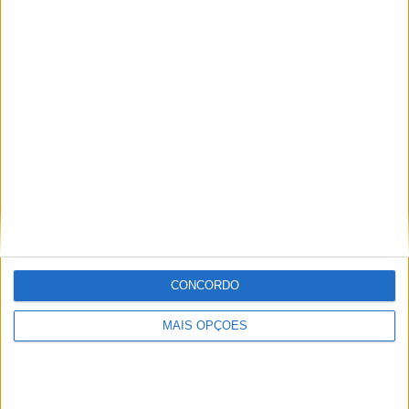
Sobre
Especialistas em Motos, MotoGP, MXGP, Enduro, SuperBikes,
Motocross, Trial
Informação importante
CONCORDO
Ficha técnica
Estatuto editorial
MAIS OPÇÕES
Política de privacidade
Termos e condições
Informação Legal
Como anunciar