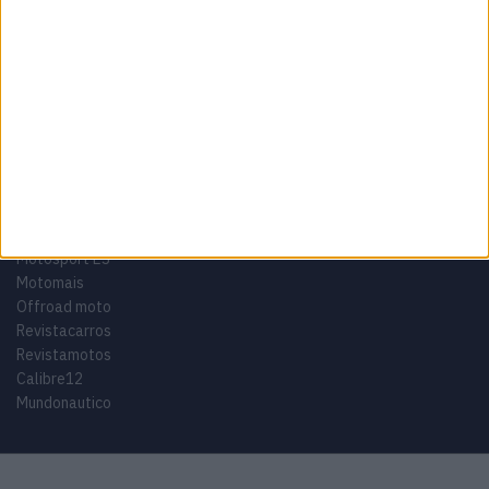
Tags
Miguel Oliveira
Motas
Moto2
Moto3
MotoGP
Motos
Mundial de Superbikes
MX2
MXGP
Off Road
Rally Dakar
GRUPO V
Motosport ES
Motomais
Offroad moto
Revistacarros
Revistamotos
Calibre12
Mundonautico