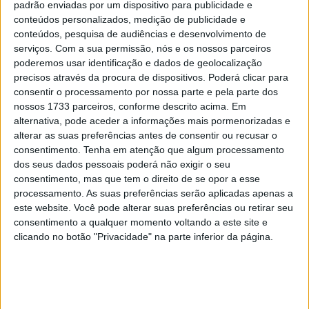
padrão enviadas por um dispositivo para publicidade e
conteúdos personalizados, medição de publicidade e
Tendências
Comentários
Novidades
conteúdos, pesquisa de audiências e desenvolvimento de
serviços.
Com a sua permissão, nós e os nossos parceiros
MotoGP- Reviravolta com Oliveira na Honda
poderemos usar identificação e dados de geolocalização
8 SETEMBRO, 2025
precisos através da procura de dispositivos. Poderá clicar para
consentir o processamento por nossa parte e pela parte dos
nossos 1733 parceiros, conforme descrito acima. Em
MotoGP: Reviravolta? Miguel Oliveira pode
alternativa, pode aceder a informações mais pormenorizadas e
ter vaga em 2026
alterar as suas preferências antes de consentir ou recusar o
28 AGOSTO, 2025
consentimento.
Tenha em atenção que algum processamento
dos seus dados pessoais poderá não exigir o seu
MotoGP: Paolo Campinoti (Pramac) faz
consentimento, mas que tem o direito de se opor a esse
revelações ‘desconfortáveis’ sobre Marc
processamento. As suas preferências serão aplicadas apenas a
Márquez
este website. Você pode alterar suas preferências ou retirar seu
16 OUTUBRO, 2025
consentimento a qualquer momento voltando a este site e
clicando no botão "Privacidade" na parte inferior da página.
MotoGP: Toprak Razgatlioglu ‘muito
superior’ a Miguel Oliveira
29 DEZEMBRO, 2025