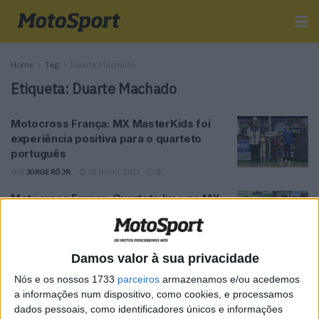
Home
Tag
Duarte Machado
Etiqueta:
Duarte Machado
Motocross França: MX MasterKids foi
experiência positiva para o quarteto
português
POR
JORGE RÓ JR.
18 JULHO, 2023
0
Motocross França: Quarteto luso no MX
MasterKids
POR
JORGE RÓ JR.
15 JULHO, 2023
0
Damos valor à sua privacidade
CN Motocross, Tarouca, MX50: Edgar
Póvoa campeão nacional!
Nós e os nossos 1733
parceiros
armazenamos e/ou acedemos
a informações num dispositivo, como cookies, e processamos
POR
JORGE RÓ JR.
4 JUNHO, 2023
0
dados pessoais, como identificadores únicos e informações