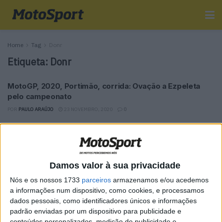
Home
Tag
Donr
Etiqueta:
Donr
MotoGP, 2020, Portimão, corrida: Ovação a Ezpeleta
pelo campeonato
POR
PAULO ARAÚJO
23 NOVEMBRO, 2020
0
Tendências
Comentários
Novidades
Damos valor à sua privacidade
MotoGP- Reviravolta com Oliveira na Honda
8 SETEMBRO, 2025
Nós e os nossos 1733
parceiros
armazenamos e/ou acedemos
a informações num dispositivo, como cookies, e processamos
dados pessoais, como identificadores únicos e informações
MotoGP: Reviravolta? Miguel Oliveira pode
padrão enviadas por um dispositivo para publicidade e
ter vaga em 2026
conteúdos personalizados, medição de publicidade e