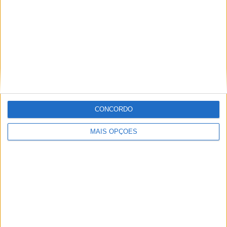
Informação importante
Ficha técnica
Estatuto editorial
Política de privacidade
Termos e condições
Informação Legal
CONCORDO
Como anunciar
MAIS OPÇÕES
Tags
Miguel Oliveira
Motas
Moto2
Moto3
MotoGP
Motos
Mundial de Superbikes
MX2
MXGP
Off Road
Rally Dakar
GRUPO V