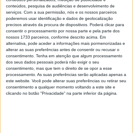
28 AGOSTO, 2025
conteúdos, pesquisa de audiências e desenvolvimento de
serviços.
Com a sua permissão, nós e os nossos parceiros
MotoGP: Paolo Campinoti (Pramac) faz
poderemos usar identificação e dados de geolocalização
revelações ‘desconfortáveis’ sobre Marc
precisos através da procura de dispositivos. Poderá clicar para
Márquez
consentir o processamento por nossa parte e pela parte dos
16 OUTUBRO, 2025
nossos 1733 parceiros, conforme descrito acima. Em
alternativa, pode aceder a informações mais pormenorizadas e
MotoGP: Toprak Razgatlioglu ‘muito
alterar as suas preferências antes de consentir ou recusar o
superior’ a Miguel Oliveira
consentimento.
Tenha em atenção que algum processamento
29 DEZEMBRO, 2025
dos seus dados pessoais poderá não exigir o seu
consentimento, mas que tem o direito de se opor a esse
processamento. As suas preferências serão aplicadas apenas a
este website. Você pode alterar suas preferências ou retirar seu
consentimento a qualquer momento voltando a este site e
clicando no botão "Privacidade" na parte inferior da página.
Sobre
Especialistas em Motos, MotoGP, MXGP, Enduro, SuperBikes,
Motocross, Trial