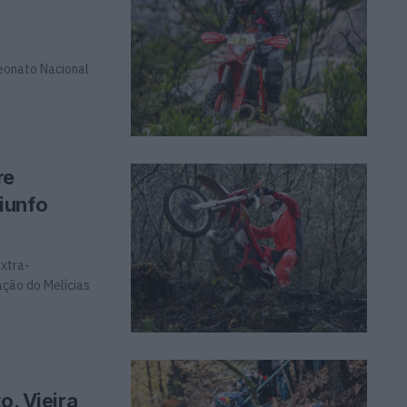
peonato Nacional
re
iunfo
xtra-
ção do Melícias
o, Vieira