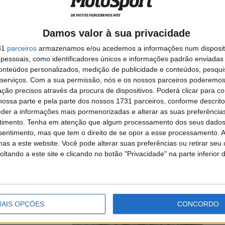
Damos valor à sua privacidade
oi composto pela
31
parceiros
armazenamos e/ou acedemos a informações num dispositi
essoais, como identificadores únicos e informações padrão enviadas 
conteúdos personalizados, medição de publicidade e conteúdos, pesqui
serviços.
Com a sua permissão, nós e os nossos parceiros poderemos 
ção precisos através da procura de dispositivos. Poderá clicar para co
ossa parte e pela parte dos nossos 1731 parceiros, conforme descrit
l:
eder a informações mais pormenorizadas e alterar as suas preferência
o Vieira
timento.
Tenha em atenção que algum processamento dos seus dados
nsentimento, mas que tem o direito de se opor a esse processamento. A
as a este website. Você pode alterar suas preferências ou retirar seu
tando a este site e clicando no botão "Privacidade" na parte inferior 
al da 19.ª edição
...
AIS OPÇÕES
CONCORDO
 Diogo