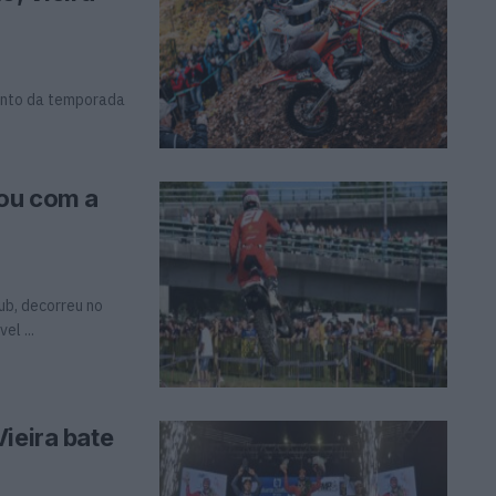
ento da temporada
ou com a
b, decorreu no
l ...
ieira bate