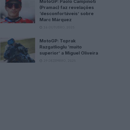
MotoGP: Paolo Campinoti
(Pramac) faz revelações
‘desconfortáveis’ sobre
Marc Márquez
16 OUTUBRO, 2025
MotoGP: Toprak
Razgatlioglu ‘muito
superior’ a Miguel Oliveira
29 DEZEMBRO, 2025