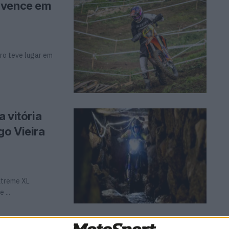
 vence em
ro teve lugar em
a vitória
go Vieira
xtreme XL
 ...
roso: Moret