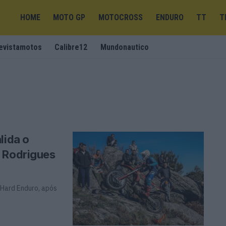
HOME
MOTO GP
MOTOCROSS
ENDURO
TT
T
evistamotos
Calibre12
Mundonautico
lida o
o Rodrigues
 Hard Enduro, após