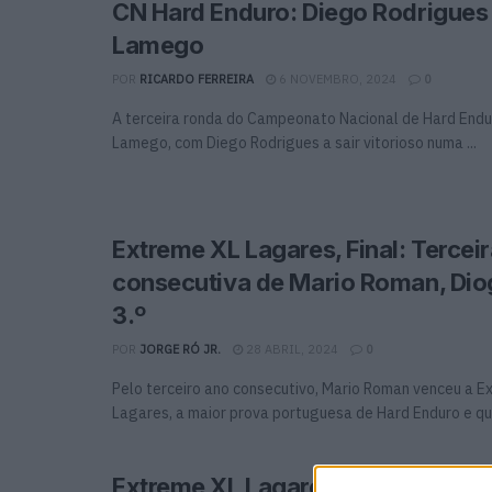
CN Hard Enduro: Diego Rodrigues
Lamego
POR
RICARDO FERREIRA
6 NOVEMBRO, 2024
0
A terceira ronda do Campeonato Nacional de Hard Endu
Lamego, com Diego Rodrigues a sair vitorioso numa ...
Extreme XL Lagares, Final: Terceir
consecutiva de Mario Roman, Dio
3.º
POR
JORGE RÓ JR.
28 ABRIL, 2024
0
Pelo terceiro ano consecutivo, Mario Roman venceu a E
Lagares, a maior prova portuguesa de Hard Enduro e que
Extreme XL Lagares, Extreme Bar