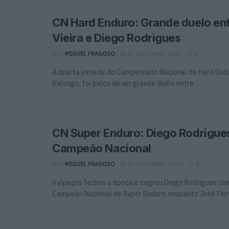
CN Hard Enduro: Grande duelo en
Vieira e Diego Rodrigues
POR
MIGUEL FRAGOSO
21 OUTUBRO, 2025
0
A quarta jornada do Campeonato Nacional de Hard End
Valongo, foi palco de um grande duelo entre ...
CN Super Enduro: Diego Rodrigue
Campeão Nacional
POR
MIGUEL FRAGOSO
23 SETEMBRO, 2025
0
Valpaços fechou a época e sagrou Diego Rodrigues co
Campeão Nacional de Super Enduro, enquanto José Ferrei