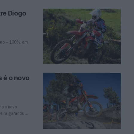
tre Diogo
uro – 100%, em
s é o novo
mo o novo
ra garantiu ...