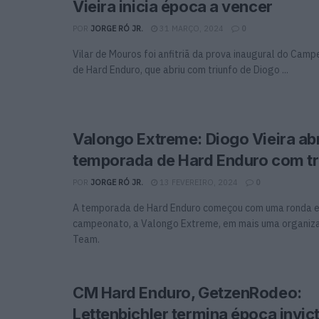
Vieira inicia época a vencer
POR
JORGE RÓ JR.
31 MARÇO, 2024
0
Vilar de Mouros foi anfitriã da prova inaugural do Cam
de Hard Enduro, que abriu com triunfo de Diogo ...
Valongo Extreme: Diogo Vieira ab
temporada de Hard Enduro com tr
POR
JORGE RÓ JR.
13 FEVEREIRO, 2024
0
A temporada de Hard Enduro começou com uma ronda e
campeonato, a Valongo Extreme, em mais uma organiza
Team.
CM Hard Enduro, GetzenRodeo:
Lettenbichler termina época invict