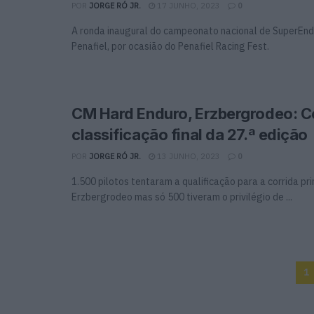
POR
JORGE RÓ JR.
17 JUNHO, 2023
0
A ronda inaugural do campeonato nacional de SuperEnd
Penafiel, por ocasião do Penafiel Racing Fest.
CM Hard Enduro, Erzbergrodeo: 
classificação final da 27.ª edição
POR
JORGE RÓ JR.
13 JUNHO, 2023
0
1.500 pilotos tentaram a qualificação para a corrida pri
Erzbergrodeo mas só 500 tiveram o privilégio de ...
1