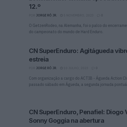
12.º
POR
JORGE RÓ JR.
5 NOVEMBRO, 2023
0
O GetzenRodeo, na Alemanha, foi o palco do encerram
do campeonato do mundo de Hard Enduro.
CN SuperEnduro: Agitágueda vibr
estreia
POR
JORGE RÓ JR.
10 JULHO, 2023
0
Com organização a cargo do ACTIB - Águeda Action Clu
passado sábado em Águeda, a segunda jornada pontuáve
CN SuperEnduro, Penafiel: Diogo V
Sonny Goggia na abertura