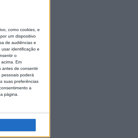
vo, como cookies, e
por um dispositivo
sa de audiências e
usar identificação e
nsentir o
o acima. Em
s antes de consentir
 pessoais poderá
s suas preferências
 consentimento a
da página.