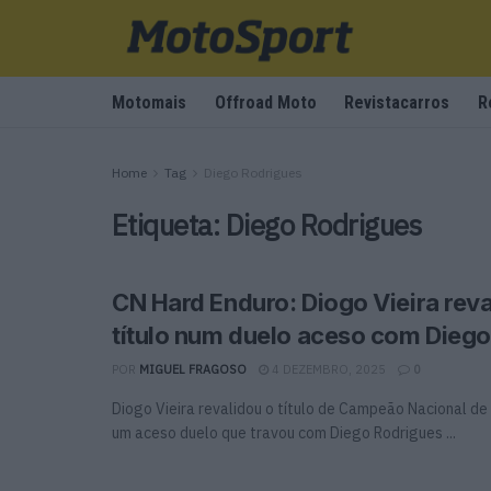
Motomais
Offroad Moto
Revistacarros
R
Home
Tag
Diego Rodrigues
Etiqueta:
Diego Rodrigues
CN Hard Enduro: Diogo Vieira reva
título num duelo aceso com Dieg
POR
MIGUEL FRAGOSO
4 DEZEMBRO, 2025
0
Diogo Vieira revalidou o título de Campeão Nacional de
um aceso duelo que travou com Diego Rodrigues ...