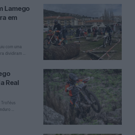
em Lamego
ira em
uiu com uma
 dividiram ...
iego
la Real
 Troféus
duro ...